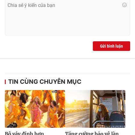
Ðiện thoại Thời báo VTV:
024.66 897 897
Email:
toasoan@vtv.vn
Liên hệ quảng cáo:
024-7300.7108
Gửi bình luận
TIN CÙNG CHUYÊN MỤC
® Cấm sao chép dưới mọi hình thức nếu không có sự chấp
thuận bằng văn bản. Ghi rõ nguồn VTV.vn khi phát hành lại
thông tin từ website này.
Bộ váy đính hơn
Tăng cường bảo vệ làn