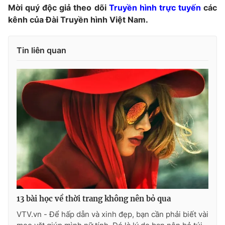
Mời quý độc giả theo dõi
Truyền hình trực tuyến
các
Photo
Infographic
kênh của Đài Truyền hình Việt Nam.
Video
Shorts video
Tin liên quan
VTV Money
VTV Thể thao
VTV Sức khoẻ
Bất động sản
Thị trường 24h
Tấm lòng Việt
VTV4
Vươn mình bằng AI
VTV9
VTV8
13 bài học về thời trang không nên bỏ qua
VTV.vn - Để hấp dẫn và xinh đẹp, bạn cần phải biết vài
Liên hệ tòa soạn
English