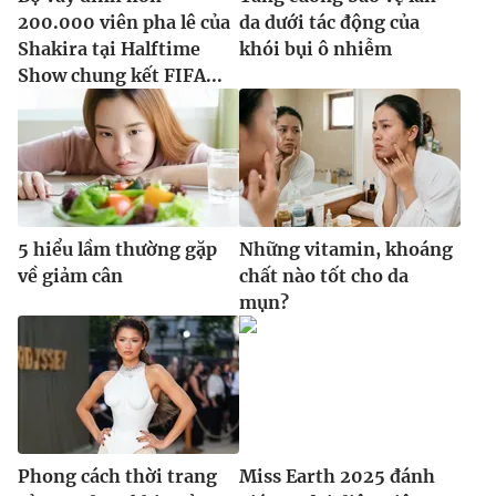
200.000 viên pha lê của
da dưới tác động của
Shakira tại Halftime
khói bụi ô nhiễm
Show chung kết FIFA...
5 hiểu lầm thường gặp
Những vitamin, khoáng
về giảm cân
chất nào tốt cho da
mụn?
Phong cách thời trang
Miss Earth 2025 đánh