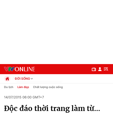
ĐỜI SỐNG
Chính trị
Du lịch
Làm đẹp
Chất lượng cuộc sống
Xã hội
14/07/2015 06:00 GMT+7
Pháp luật
Chuyên mục
Kinh tế
Độc đáo thời trang làm từ...
Thể thao