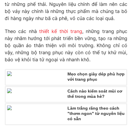
Phim VTV
từ những phế thải. Nguyên liệu chính để làm nên các
Giải trí
bộ váy này chính là những thực phẩm mà chúng ta bỏ
Hậu trường
đi hàng ngày như bã cà phê, vỏ của các loại quả.
Điện ảnh
Đời sống
Nhân vật
Âm nhạc
Theo các nhà
thiết kế thời trang
, những trang phục
Du lịch
Khán giả
này nhằm hướng tới phát triển bền vững, tạo ra những
Giáo dục
Sao
bộ quần áo thân thiện với môi trường. Không chỉ có
Làm đẹp
Giải sao mai
vậy, những bộ trang phục này còn có thể tự khử mùi,
Tuyển sinh
Công nghệ
Chất lượng cuộc sống
bảo vệ khỏi tia tử ngoại và nhanh khô.
Học trực tuyến
Hitech Công nghệ tương lai
Giao lưu trực tuyến
Mẹo chọn giày dép phù hợp
với trang phục
Sản phẩm
Lịch phát sóng
Cách nào kiểm soát mùi cơ
Thị trường
thể trong mùa hè?
Tư vấn
Làm trắng răng theo cách
Chuyên mục khác
"thơm ngon" từ nguyên liệu
có sẵn
Emagazine
Podcast