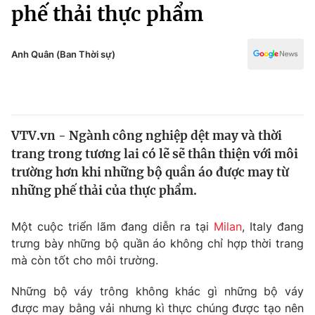
Chính trị
phế thải thực phẩm
Truyền hình
Văn hóa - Giải trí
Xã hội
Y tế
Anh Quân (Ban Thời sự)
Đời sống
Pháp luật
Công nghệ
Giáo dục
Y tế
VTV.vn - Ngành công nghiệp dệt may và thời
trang trong tương lai có lẽ sẽ thân thiện với môi
Thế giới
trường hơn khi những bộ quần áo được may từ
những phế thải của thực phẩm.
Tin tức
Kinh tế
Thế giới đó đây
Một cuộc triển lãm đang diễn ra tại
Milan
, Italy đang
Tài chính
trưng bày những bộ quần áo không chỉ hợp thời trang
Dữ liệu và đời sống
Câu chuyện quốc tế
mà còn tốt cho môi trường.
Thị trường
Truyền hình
Những bộ váy trông không khác gì những bộ váy
Góc doanh nghiệp
được may bằng vải nhưng kì thực chúng được tạo nên