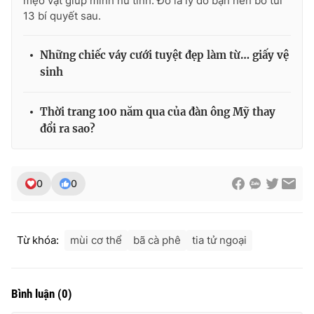
mẹo vặt giúp mình nữ tính. Đó là lý do bạn nên bỏ túi
13 bí quyết sau.
Những chiếc váy cưới tuyệt đẹp làm từ… giấy vệ
THỜI BÁO VTV
sinh
Thời trang 100 năm qua của đàn ông Mỹ thay
đổi ra sao?
Theo dõi báo trên
Cơ quan chủ quản:
Đài Truyền hình Việt Nam
0
0
Cơ quan báo chí:
Thời báo VTV
Giấy phép hoạt động báo in và báo điện tử số 483/GP-BTTTT
cấp ngày 29/12/2023
Từ khóa:
mùi cơ thể
bã cà phê
tia tử ngoại
Tổng Biên tập:
Vũ Thanh Thủy
Phó Tổng Biên tập:
Nguyễn Thị Mỹ Hạnh, Phạm Quốc Thắng,
Nguyễn Trọng Ninh
Bình luận
(
0
)
Tổng đài VTV:
024.38 355 931 - 024.38 355 932