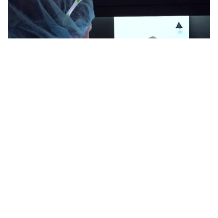
Tin mới
Video
Live
Emagazine
Trang chủ
New Zealand cảnh báo điều chuyển công
tác người không tiêm vaccine
VTV.vn - Thủ tướng New Zealand Jacinda Ardern nhấn
mạnh: Các nhân viên tại khu vực biên giới phải được
tiêm vaccine COVID-19, nếu không sẽ bị điều chuyển...