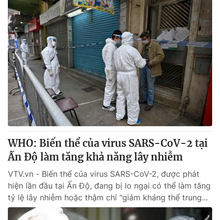
WHO: Biến thể của virus SARS-CoV-2 tại
Ấn Độ làm tăng khả năng lây nhiễm
VTV.vn - Biến thể của virus SARS-CoV-2, được phát
hiện lần đầu tại Ấn Độ, đang bị lo ngại có thể làm tăng
tỷ lệ lây nhiễm hoặc thậm chí "giảm kháng thể trung...