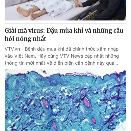
Tin tức
Kinh tế
Thế giới đó đây
Tài chính
Dữ liệu và đời sống
Giải mã virus: Đậu mùa khỉ và những câu
Câu chuyện quốc tế
Thị trường
hỏi nóng nhất
Truyền hình
Góc doanh nghiệp
VTV.vn - Bệnh đậu mùa khỉ đã chính thức xâm nhập
vào Việt Nam. Hãy cùng VTV News cập nhật những
Phim VTV
Giải trí
thông tin mới nhất về diễn biến căn bệnh này qua...
Hậu trường
Điện ảnh
Đời sống
Nhân vật
Âm nhạc
Du lịch
Khán giả
Giáo dục
Sao
Làm đẹp
Giải sao mai
Tuyển sinh
Công nghệ
Chất lượng cuộc sống
Học trực tuyến
Hitech Công nghệ tương lai