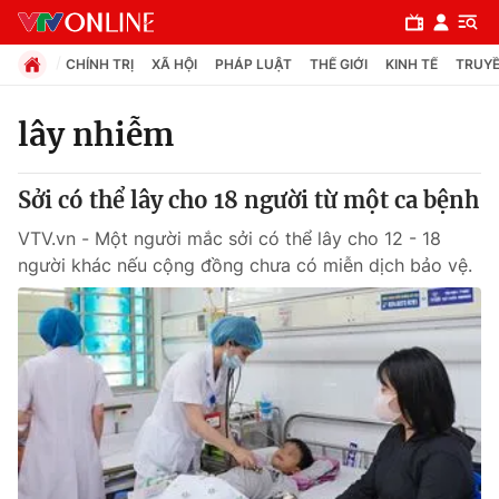
CHÍNH TRỊ
XÃ HỘI
PHÁP LUẬT
THẾ GIỚI
KINH TẾ
TRUYỀ
lây nhiễm
Chuyên mục
Sởi có thể lây cho 18 người từ một ca bệnh
Chính trị
VTV.vn - Một người mắc sởi có thể lây cho 12 - 18
người khác nếu cộng đồng chưa có miễn dịch bảo vệ.
Xã hội
Pháp luật
Y tế
Thế giới