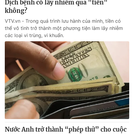
Dịch bệnh có lây nhiễm qua "tiền"
Giấy phép hoạt động báo in và báo điện tử số 483/GP-BTTTT
không?
cấp ngày 29/12/2023
Tổng Biên tập:
Vũ Thanh Thủy
VTV.vn - Trong quá trình lưu hành của mình, tiền có
Phó Tổng Biên tập:
thể vô tình trở thành một phương tiện làm lây nhiễm
Nguyễn Thị Mỹ Hạnh, Phạm Quốc Thắng,
Nguyễn Trọng Ninh
các loại vi trùng, vi khuẩn.
Tổng đài VTV:
024.38 355 931 - 024.38 355 932
Ðiện thoại Thời báo VTV:
024.66 897 897
Email:
toasoan@vtv.vn
Liên hệ quảng cáo:
024-7300.7108
Nước Anh trở thành “phép thử” cho cuộc