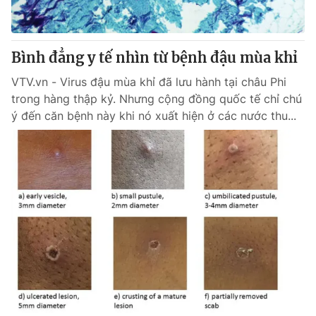
Giao lưu trực tuyến
Sản phẩm
Lịch phát sóng
Thị trường
Bình đẳng y tế nhìn từ bệnh đậu mùa khỉ
Tư vấn
VTV.vn - Virus đậu mùa khỉ đã lưu hành tại châu Phi
Chuyên mục khác
trong hàng thập kỷ. Nhưng cộng đồng quốc tế chỉ chú
ý đến căn bệnh này khi nó xuất hiện ở các nước thu...
Emagazine
Podcast
Photo
Infographic
Video
Shorts video
VTV Money
VTV Thể thao
VTV Sức khoẻ
Bất động sản