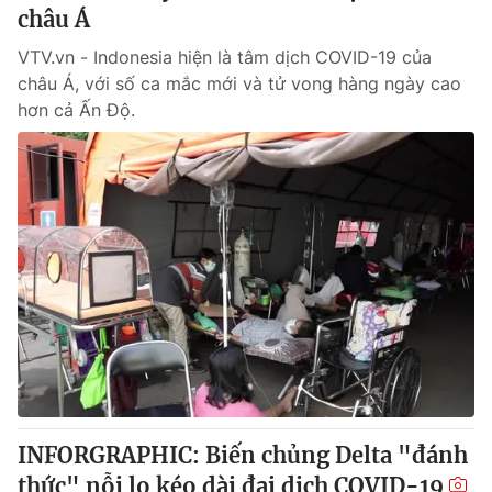
châu Á
VTV.vn - Indonesia hiện là tâm dịch COVID-19 của
châu Á, với số ca mắc mới và tử vong hàng ngày cao
hơn cả Ấn Độ.
INFORGRAPHIC: Biến chủng Delta "đánh
thức" nỗi lo kéo dài đại dịch COVID-19