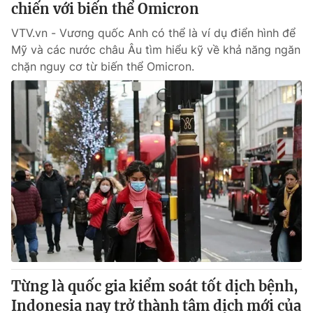
chiến với biến thể Omicron
VTV.vn - Vương quốc Anh có thể là ví dụ điển hình để
® Cấm sao chép dưới mọi hình thức nếu không có sự chấp
Mỹ và các nước châu Âu tìm hiểu kỹ về khả năng ngăn
thuận bằng văn bản. Ghi rõ nguồn VTV.vn khi phát hành lại
chặn nguy cơ từ biến thể Omicron.
thông tin từ website này.
Từng là quốc gia kiểm soát tốt dịch bệnh,
Indonesia nay trở thành tâm dịch mới của