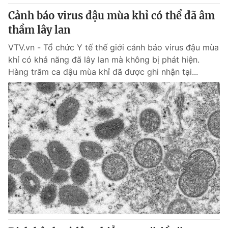
Thị trường 24h
Tấm lòng Việt
Cảnh báo virus đậu mùa khỉ có thể đã âm
thầm lây lan
VTV4
Vươn mình bằng AI
VTV.vn - Tổ chức Y tế thế giới cảnh báo virus đậu mùa
khỉ có khả năng đã lây lan mà không bị phát hiện.
VTV9
VTV8
Hàng trăm ca đậu mùa khỉ đã được ghi nhận tại...
Liên hệ tòa soạn
English
THỜI BÁO VTV
Theo dõi báo trên
Cơ quan chủ quản:
Đài Truyền hình Việt Nam
Cơ quan báo chí:
Thời báo VTV