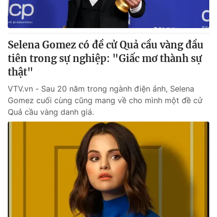
® Cấm sao chép dưới mọi hình thức nếu không có sự chấp
thuận bằng văn bản. Ghi rõ nguồn VTV.vn khi phát hành lại
Selena Gomez có đề cử Quả cầu vàng đầu
thông tin từ website này.
tiên trong sự nghiệp: "Giấc mơ thành sự
thật"
VTV.vn - Sau 20 năm trong ngành điện ảnh, Selena
Gomez cuối cùng cũng mang về cho mình một đề cử
Quả cầu vàng danh giá.