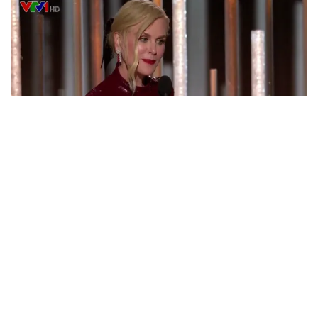
Tin mới
Video
Live
Emagazine
Trang chủ
Lady Gaga diện váy lọ lem, nổi bật trên
thảm đỏ Quả cầu vàng 2019
VTV.vn - Với một chiếc đầm xanh phong cách công
chúa, Lady Gaga đã trở thành tâm điểm chú ý trên
thảm đỏ lễ trao giải Quả cầu vàng 2019.