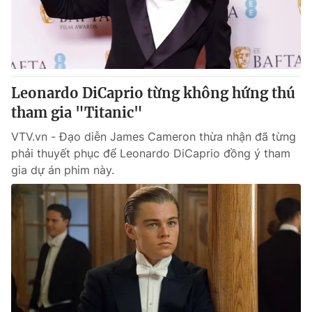
Giao lưu trực tuyến
Sản phẩm
Lịch phát sóng
Thị trường
Tư vấn
Leonardo DiCaprio từng không hứng thú
Chuyên mục khác
tham gia "Titanic"
Emagazine
Podcast
VTV.vn - Đạo diễn James Cameron thừa nhận đã từng
phải thuyết phục để Leonardo DiCaprio đồng ý tham
Photo
Infographic
gia dự án phim này.
Video
Shorts video
VTV Money
VTV Thể thao
VTV Sức khoẻ
Bất động sản