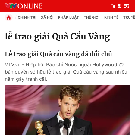
CHÍNH TRỊ
XÃ HỘI
PHÁP LUẬT
THẾ GIỚI
KINH TẾ
TRUYỀ
lễ trao giải Quả Cầu Vàng
Chuyên mục
Lễ trao giải Quả cầu vàng đã đổi chủ
Chính trị
VTV.vn - Hiệp hội Báo chí Nước ngoài Hollywood đã
bán quyền sở hữu lễ trao giải Quả cầu vàng sau nhiều
Xã hội
năm gây tranh cãi.
Pháp luật
Y tế
Thế giới