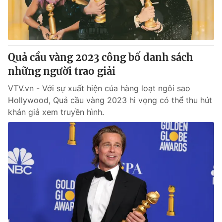
Giấy phép hoạt động báo in và báo điện tử số 483/GP-BTTTT
cấp ngày 29/12/2023
Tổng Biên tập:
Vũ Thanh Thủy
Phó Tổng Biên tập:
Nguyễn Thị Mỹ Hạnh, Phạm Quốc Thắng,
Quả cầu vàng 2023 công bố danh sách
Nguyễn Trọng Ninh
Tổng đài VTV:
những người trao giải
024.38 355 931 - 024.38 355 932
Ðiện thoại Thời báo VTV:
024.66 897 897
VTV.vn - Với sự xuất hiện của hàng loạt ngôi sao
Email:
toasoan@vtv.vn
Hollywood, Quả cầu vàng 2023 hi vọng có thể thu hút
Liên hệ quảng cáo:
024-7300.7108
khán giả xem truyền hình.