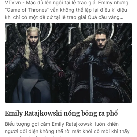
VTV.vn - Mặc dù lên ngôi tại lễ trao giải Emmy nhưng
“Game of Thrones” vẫn không thể lặp lại điều kì diệu
khi chỉ có một đề cử tại lễ trao giải Quả cầu vàng...
Emily Ratajkowski nóng bỏng ra phố
Biểu tượng gợi cảm Emily Ratajkowski luôn khiến
người đối diện không thể rời mắt khỏi cô mỗi khi thấy