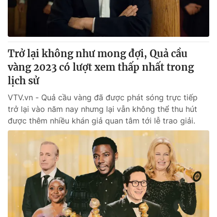
Thị trường 24h
Tấm lòng Việt
VTV4
Vươn mình bằng AI
Trở lại không như mong đợi, Quả cầu
VTV9
VTV8
vàng 2023 có lượt xem thấp nhất trong
lịch sử
Liên hệ tòa soạn
English
VTV.vn - Quả cầu vàng đã được phát sóng trực tiếp
trở lại vào năm nay nhưng lại vẫn không thể thu hút
được thêm nhiều khán giả quan tâm tới lễ trao giải.
THỜI BÁO VTV
Theo dõi báo trên
Cơ quan chủ quản:
Đài Truyền hình Việt Nam
Cơ quan báo chí:
Thời báo VTV