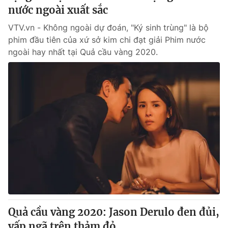
nước ngoài xuất sắc
VTV.vn - Không ngoài dự đoán, "Ký sinh trùng" là bộ
phim đầu tiên của xứ sở kim chi đạt giải Phim nước
ngoài hay nhất tại Quả cầu vàng 2020.
Quả cầu vàng 2020: Jason Derulo đen đủi,
vấp ngã trên thảm đỏ