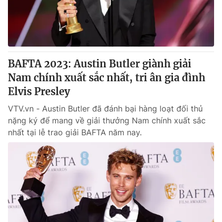
Tin tức
Kinh tế
Thế giới đó đây
Tài chính
Dữ liệu và đời sống
Câu chuyện quốc tế
Thị trường
BAFTA 2023: Austin Butler giành giải
Nam chính xuất sắc nhất, tri ân gia đình
Truyền hình
Góc doanh nghiệp
Elvis Presley
Phim VTV
Giải trí
VTV.vn - Austin Butler đã đánh bại hàng loạt đối thủ
Hậu trường
nặng ký để mang về giải thưởng Nam chính xuất sắc
Điện ảnh
nhất tại lễ trao giải BAFTA năm nay.
Đời sống
Nhân vật
Âm nhạc
Du lịch
Khán giả
Giáo dục
Sao
Làm đẹp
Giải sao mai
Tuyển sinh
Công nghệ
Chất lượng cuộc sống
Học trực tuyến
Hitech Công nghệ tương lai