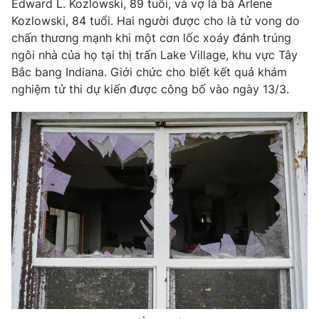
Edward L. Kozlowski, 89 tuổi, và vợ là bà Arlene
Kozlowski, 84 tuổi. Hai người được cho là tử vong do
Photo
Infographic
chấn thương mạnh khi một cơn lốc xoáy đánh trúng
ngôi nhà của họ tại thị trấn Lake Village, khu vực Tây
Video
Shorts video
Bắc bang Indiana. Giới chức cho biết kết quả khám
nghiệm tử thi dự kiến được công bố vào ngày 13/3.
VTV Money
VTV Thể thao
VTV Sức khoẻ
Bất động sản
Thị trường 24h
Tấm lòng Việt
VTV4
Vươn mình bằng AI
VTV9
VTV8
Liên hệ tòa soạn
English