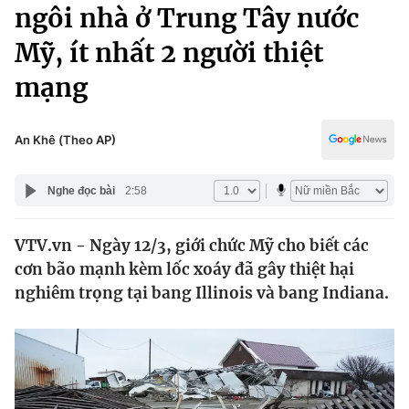
Chính trị
ngôi nhà ở Trung Tây nước
Truyền hình
Mỹ, ít nhất 2 người thiệt
Văn hóa - Giải trí
Xã hội
Y tế
mạng
Đời sống
Pháp luật
Công nghệ
Giáo dục
An Khê (Theo AP)
Y tế
Nghe đọc bài
2:58
Thế giới
VTV.vn - Ngày 12/3, giới chức Mỹ cho biết các
Tin tức
cơn bão mạnh kèm lốc xoáy đã gây thiệt hại
Kinh tế
Thế giới đó đây
nghiêm trọng tại bang Illinois và bang Indiana.
Tài chính
Dữ liệu và đời sống
Câu chuyện quốc tế
Thị trường
Truyền hình
Góc doanh nghiệp