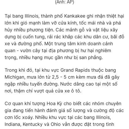
(Ảnh: AP)
Tại bang Illinois, thành phố Kankakee ghi nhận thiệt hại
lớn khi gió mạnh làm vỡ cửa kính, tốc mái nhà và phá
THỜI BÁO VTV
hủy nhiều phương tiện. Các mảnh gỗ và vật liệu xây
dựng bị cuốn tung, rải rác khắp các khu dân cư, bãi đỗ
xe và đường phố. Một trung tâm kinh doanh cảnh
quan - vườn cây tại địa phương bị hư hại nghiêm
Theo dõi báo trên
trọng, nhiều hạng mục gần như bị san phẳng.
Trong khi đó, tại khu vực Grand Rapids thuộc bang
Cơ quan chủ quản:
Đài Truyền hình Việt Nam
Michigan, mưa lớn từ 2,5 - 5 cm kèm mưa đá đã gây
Cơ quan báo chí:
Thời báo VTV
ngập nhiều tuyến đường. Nước dâng cao tại một số
Giấy phép hoạt động báo in và báo điện tử số 483/GP-BTTTT
nơi, thậm chí vượt quá cửa xe ô tô.
cấp ngày 29/12/2023
Tổng Biên tập:
Vũ Thanh Thủy
Cơ quan khí tượng Hoa Kỳ cho biết các nhóm chuyên
gia đang tiến hành đánh giá số lượng và cường độ các
Phó Tổng Biên tập:
Nguyễn Thị Mỹ Hạnh, Phạm Quốc Thắng,
Nguyễn Trọng Ninh
cơn lốc xoáy. Nhiều khu vực tại các bang Illinois,
Indiana, Kentucky và Ohio vẫn được đặt trong tình
Tổng đài VTV:
024.38 355 931 - 024.38 355 932