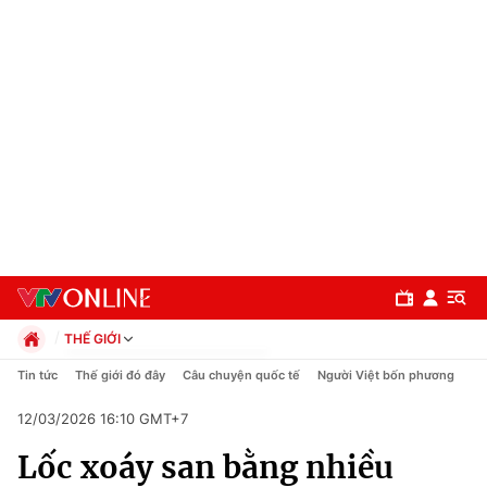
THẾ GIỚI
Chính trị
Tin tức
Thế giới đó đây
Câu chuyện quốc tế
Người Việt bốn phương
Xã hội
12/03/2026 16:10 GMT+7
Pháp luật
Chuyên mục
Kinh tế
Lốc xoáy san bằng nhiều
Thể thao