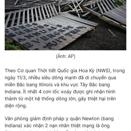
Phim VTV
Giải trí
Hậu trường
Điện ảnh
Đời sống
Nhân vật
Âm nhạc
Du lịch
Khán giả
Giáo dục
Sao
Làm đẹp
Giải sao mai
Tuyển sinh
(Ảnh: AP)
Công nghệ
Chất lượng cuộc sống
Học trực tuyến
Hitech Công nghệ tương lai
Theo Cơ quan Thời tiết Quốc gia Hoa Kỳ (NWS), trong
Giao lưu trực tuyến
ngày 11/3, nhiều siêu dông mạnh đã di chuyển qua
Sản phẩm
miền Bắc bang Illinois và khu vực Tây Bắc bang
Lịch phát sóng
Indiana. Ít nhất 4 cơn lốc xoáy được ghi nhận hình
Thị trường
thành từ một hệ thống dông lớn, gây thiệt hại trên
Tư vấn
diện rộng.
Chuyên mục khác
Văn phòng giám định pháp y quận Newton (bang
Emagazine
Podcast
Indiana) xác nhận 2 nạn nhân thiệt mạng là ông