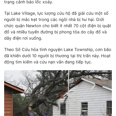
trạng cảnh báo lốc xoáy.
Ðiện thoại Thời báo VTV:
024.66 897 897
Email:
toasoan@vtv.vn
Tại Lake Village, lực lượng cứu hộ đã giải cứu một số
Liên hệ quảng cáo:
024-7300.7108
người bị mắc kẹt trong các ngôi nhà bị hư hại. Giới
chức quận Newton cho biết ít nhất 70 cột điện bị quật
đổ và nhiều tuyến đường bị phong tỏa do cây đổ và
dây điện rơi xuống.
Theo Sở Cứu hỏa tình nguyện Lake Township, cơn bão
đã khiến dưới 10 người bị thương tại thị trấn này. Hoạt
động tìm kiếm và cứu nạn vẫn đang tiếp tục.
® Cấm sao chép dưới mọi hình thức nếu không có sự chấp
thuận bằng văn bản. Ghi rõ nguồn VTV.vn khi phát hành lại
thông tin từ website này.