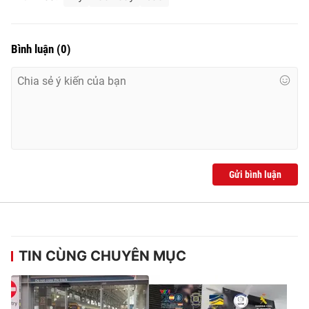
Bình luận
(
0
)
Gửi bình luận
TIN CÙNG CHUYÊN MỤC