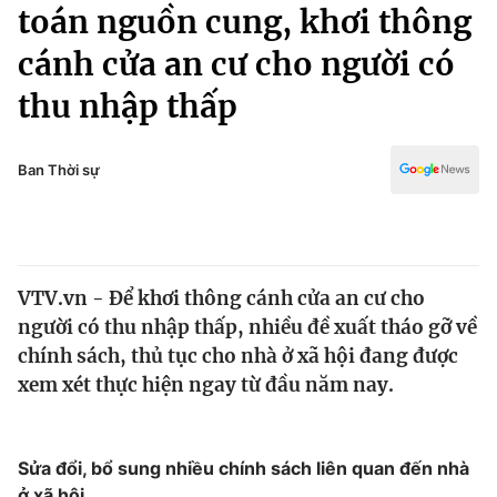
Chính trị
toán nguồn cung, khơi thông
Truyền hình
cánh cửa an cư cho người có
Văn hóa - Giải trí
Xã hội
Y tế
thu nhập thấp
Đời sống
Pháp luật
Công nghệ
Giáo dục
Ban Thời sự
Y tế
Thế giới
VTV.vn - Để khơi thông cánh cửa an cư cho
Tin tức
người có thu nhập thấp, nhiều đề xuất tháo gỡ về
Kinh tế
Thế giới đó đây
chính sách, thủ tục cho nhà ở xã hội đang được
Tài chính
xem xét thực hiện ngay từ đầu năm nay.
Dữ liệu và đời sống
Câu chuyện quốc tế
Thị trường
Truyền hình
Góc doanh nghiệp
Sửa đổi, bổ sung nhiều chính sách liên quan đến nhà
ở xã hội