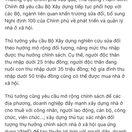
Chính đã yêu cầu Bộ Xây dựng tiếp tục phối hợp với
Photo
Infographic
các Bộ, ngành liên quan khẩn trương sửa đổi, bổ sung
Nghị định 100 của Chính phủ về phát triển và quản lý
Video
Shorts video
nhà ở xã hội.
Thủ tướng yêu cầu Bộ Xây dựng nghiên cứu sửa đổi
VTV Money
VTV Thể thao
theo hướng mở rộng đối tượng, nâng mức thu nhập
được thụ hưởng chính sách. Cụ thể, người độc thân
VTV Sức khoẻ
Bất động sản
thu nhập dưới 25 triệu đồng; người độc thân đang
nuôi con thu nhập dưới 35 triệu đồng; hộ gia đình thu
nhập dưới 50 triệu đồng cũng có thể được mua nhà ở
Thị trường 24h
Tấm lòng Việt
xã hội.
VTV4
Vươn mình bằng AI
Thủ tướng cũng yêu cầu mở rộng chính sách để các
địa phương, doanh nghiệp đẩy mạnh xây dựng nhà ở
cho thuê với công nhân, người lao động, cán bộ, công
VTV9
VTV8
chức, viên chức…; xây dựng thủ tục xác nhận đối
tượng thụ hưởng chính sách nhà ở xã hội qua ứng
Liên hệ tòa soạn
English
dụng VNeID để tạo thuận lợi hơn với người dân, doanh