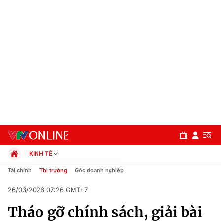
KINH TẾ
Chính trị
Tài chính
Thị trường
Góc doanh nghiệp
Xã hội
26/03/2026 07:26 GMT+7
Pháp luật
Chuyên mục
Kinh tế
Tháo gỡ chính sách, giải bài
Thể thao