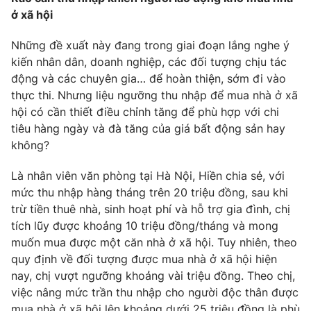
Email:
toasoan@vtv.vn
ở xã hội
Liên hệ quảng cáo:
024-7300.7108
Những đề xuất này đang trong giai đoạn lắng nghe ý
kiến nhân dân, doanh nghiệp, các đối tượng chịu tác
động và các chuyên gia… để hoàn thiện, sớm đi vào
thực thi. Nhưng liệu ngưỡng thu nhập để mua nhà ở xã
hội có cần thiết điều chỉnh tăng để phù hợp với chi
tiêu hàng ngày và đà tăng của giá bất động sản hay
không?
Là nhân viên văn phòng tại Hà Nội, Hiền chia sẻ, với
mức thu nhập hàng tháng trên 20 triệu đồng, sau khi
trừ tiền thuê nhà, sinh hoạt phí và hỗ trợ gia đình, chị
® Cấm sao chép dưới mọi hình thức nếu không có sự chấp
tích lũy được khoảng 10 triệu đồng/tháng và mong
thuận bằng văn bản. Ghi rõ nguồn VTV.vn khi phát hành lại
muốn mua được một căn nhà ở xã hội. Tuy nhiên, theo
thông tin từ website này.
quy định về đối tượng được mua nhà ở xã hội hiện
nay, chị vượt ngưỡng khoảng vài triệu đồng. Theo chị,
việc nâng mức trần thu nhập cho người độc thân được
mua nhà ở xã hội lên khoảng dưới 25 triệu đồng là phù