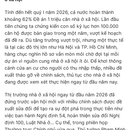
Phim VTV
Giải trí
Tính đến hết quý I năm 2026, cả nước hoàn thành
Hậu trường
Điện ảnh
khoảng 62% Đề án 1 triệu căn nhà ở xã hội. Lần đầu
Đời sống
Nhân vật
tiên chúng ta chứng kiến con số kỷ lục hơn 100.000
Âm nhạc
căn hộ được bàn giao trong một năm, vượt kế hoạch
Du lịch
Khán giả
Giáo dục
đã đề ra. Dù tăng trưởng vượt trội, nhưng một thực tế
Sao
Làm đẹp
là tại các đô thị lớn như Hà Nội và TP. Hồ Chí Minh,
Giải sao mai
Tuyển sinh
hàng chục nghìn hồ sơ vẫn mòn mỏi chờ đợi tại mỗi
Công nghệ
Chất lượng cuộc sống
dự án vì nguồn cung nhà ở xã hội ít ỏi. Để khơi thông
Học trực tuyến
cánh cửa an cư cho người có thu nhập thấp, nhiều đề
Hitech Công nghệ tương lai
Giao lưu trực tuyến
xuất tháo gỡ về chính sách, thủ tục cho nhà ở xã hội
Sản phẩm
đang được xem xét thực hiện ngay từ đầu năm nay.
Lịch phát sóng
Thị trường
Thị trường nhà ở xã hội ngay từ đầu năm 2026 đã
đứng trước vận hội mới với nhiều chính sách được đề
Tư vấn
xuất sửa đổi để tạo ra sự đột phá trong thực tiễn như
Chuyên mục khác
việc ban hành Nghị định 54, hoàn thiện sửa đổi Nghị
Emagazine
định 100, Luật Nhà ở… Cụ thể, trong phiên họp
Podcast
Thường trực Chính phủ vừa qua, Thủ tướng Phạm Minh