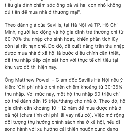
tiêu gia đình chăm sóc ông bà và hai con nhỏ không
đủ tiền để mua nhà ở thương mại".
Theo đánh giá của Savills, tại Hà Nội và TP. Hồ Chí
Minh, người lao động và hộ gia đình trẻ thường chi từ
60-70% thu nhập cho sinh hoạt, khiến phần tích lũy
còn lại rất hạn chế. Do đó, đề xuất nâng trần thu nhập
được mua nhà ở xã hội là bước điều chỉnh cần thiết,
để thu nhập tiếp cận sát hơn với thực tế chi tiêu tại
khu vực đô thị hiện nay.
Ông Matthew Powell - Giám đốc Savills Hà Nội nêu ý
kiến: "Chi phí nhà ở chỉ nên chiếm khoảng từ 30-35%
thu nhập. Với mức này, một hộ thu nhập 50 triệu chỉ
có thể dành đến 15 triệu/tháng cho nhà ở. Theo đó, hộ
gia đình cần khoảng 10 - 12 năm để mua được nhà ở
xã hội (chưa tính chi phí lãi vay nếu có). Việc mở rộng
đối tượng thụ hưởng chính sách nhà ở xã hội, nếu đi
song hành với xu hướng cải thiện nguồn cung đang