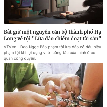
Giao lưu trực tuyến
Sản phẩm
Lịch phát sóng
Thị trường
Tư vấn
Bắt giữ một nguyên cán bộ thành phố Hạ
Chuyên mục khác
Long về tội "Lừa đảo chiếm đoạt tài sản"
Emagazine
Podcast
VTV.vn - Đào Ngọc Bảo phạm tội lừa đảo có dấu hiệu
phạm tội khi lợi dụng vị trí công tác của mình ở cơ
Photo
Infographic
quan công quyền.
Video
Shorts video
VTV Money
VTV Thể thao
VTV Sức khoẻ
Bất động sản