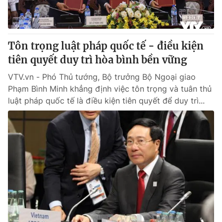
® Cấm sao chép dưới mọi hình thức nếu không có sự chấp
thuận bằng văn bản. Ghi rõ nguồn VTV.vn khi phát hành lại
Tôn trọng luật pháp quốc tế - điều kiện
thông tin từ website này.
tiên quyết duy trì hòa bình bền vững
VTV.vn - Phó Thủ tướng, Bộ trưởng Bộ Ngoại giao
Phạm Bình Minh khẳng định việc tôn trọng và tuân thủ
luật pháp quốc tế là điều kiện tiên quyết để duy trì...