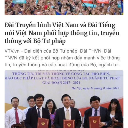
Giấy phép hoạt động báo in và báo điện tử số 483/GP-BTTTT
cấp ngày 29/12/2023
Tổng Biên tập:
Vũ Thanh Thủy
Đài Truyền hình Việt Nam và Đài Tiếng
Phó Tổng Biên tập:
Nguyễn Thị Mỹ Hạnh, Phạm Quốc Thắng,
nói Việt Nam phối hợp thông tin, truyền
Nguyễn Trọng Ninh
Tổng đài VTV:
thông với Bộ Tư pháp
024.38 355 931 - 024.38 355 932
Ðiện thoại Thời báo VTV:
024.66 897 897
VTV.vn - Đại diện của Bộ Tư pháp, Đài THVN, Đài
Email:
toasoan@vtv.vn
TNVN đã ký kết phối hợp nhằm đẩy mạnh việc thông
Liên hệ quảng cáo:
024-7300.7108
tin, truyền thông và các hoạt động của Bộ, ngành tư...