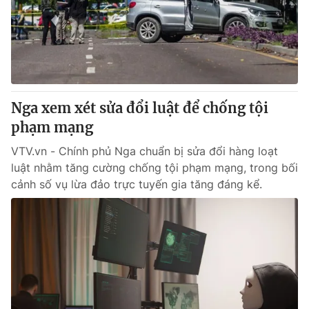
Tin tức
Kinh tế
Thế giới đó đây
Tài chính
Dữ liệu và đời sống
Câu chuyện quốc tế
Thị trường
Nga xem xét sửa đổi luật để chống tội
Truyền hình
Góc doanh nghiệp
phạm mạng
Phim VTV
Giải trí
VTV.vn - Chính phủ Nga chuẩn bị sửa đổi hàng loạt
Hậu trường
luật nhằm tăng cường chống tội phạm mạng, trong bối
Điện ảnh
cảnh số vụ lừa đảo trực tuyến gia tăng đáng kể.
Đời sống
Nhân vật
Âm nhạc
Du lịch
Khán giả
Giáo dục
Sao
Làm đẹp
Giải sao mai
Tuyển sinh
Công nghệ
Chất lượng cuộc sống
Học trực tuyến
Hitech Công nghệ tương lai