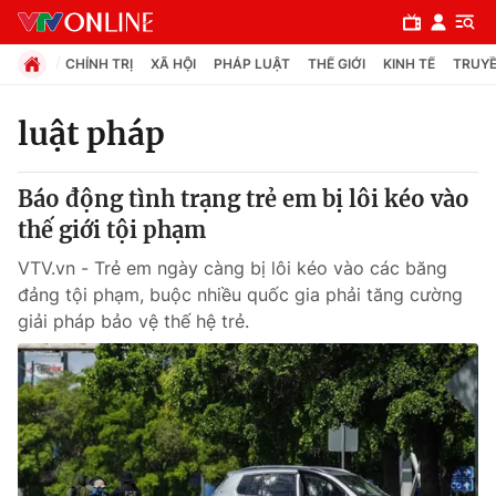
CHÍNH TRỊ
XÃ HỘI
PHÁP LUẬT
THẾ GIỚI
KINH TẾ
TRUYỀ
luật pháp
Chuyên mục
Báo động tình trạng trẻ em bị lôi kéo vào
Chính trị
thế giới tội phạm
VTV.vn - Trẻ em ngày càng bị lôi kéo vào các băng
Xã hội
đảng tội phạm, buộc nhiều quốc gia phải tăng cường
giải pháp bảo vệ thế hệ trẻ.
Pháp luật
Y tế
Thế giới