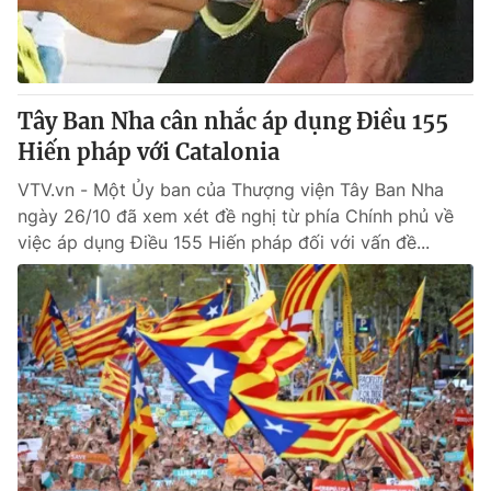
Thị trường 24h
Tấm lòng Việt
VTV4
Vươn mình bằng AI
Tây Ban Nha cân nhắc áp dụng Điều 155
VTV9
VTV8
Hiến pháp với Catalonia
VTV.vn - Một Ủy ban của Thượng viện Tây Ban Nha
Liên hệ tòa soạn
English
ngày 26/10 đã xem xét đề nghị từ phía Chính phủ về
việc áp dụng Điều 155 Hiến pháp đối với vấn đề...
THỜI BÁO VTV
Theo dõi báo trên
Cơ quan chủ quản:
Đài Truyền hình Việt Nam
Cơ quan báo chí:
Thời báo VTV