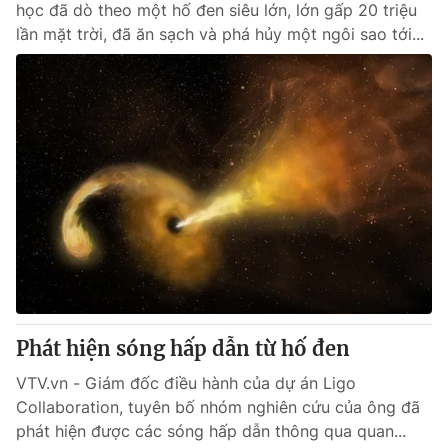
học đã dò theo một hố đen siêu lớn, lớn gấp 20 triệu
lần mặt trời, đã ăn sạch và phá hủy một ngôi sao tới...
Phát hiện sóng hấp dẫn từ hố đen
VTV.vn - Giám đốc điều hành của dự án Ligo
Collaboration, tuyên bố nhóm nghiên cứu của ông đã
phát hiện được các sóng hấp dẫn thông qua quan...