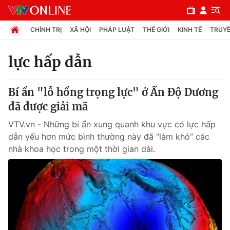
CHÍNH TRỊ
XÃ HỘI
PHÁP LUẬT
THẾ GIỚI
KINH TẾ
TRUYỀ
lực hấp dẫn
Chuyên mục
Bí ẩn "lỗ hổng trọng lực" ở Ấn Độ Dương
Chính trị
đã được giải mã
VTV.vn - Những bí ẩn xung quanh khu vực có lực hấp
Xã hội
dẫn yếu hơn mức bình thường này đã “làm khó” các
nhà khoa học trong một thời gian dài.
Pháp luật
Y tế
Thế giới