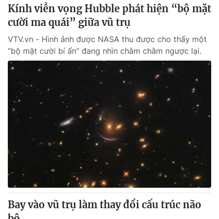
Kính viễn vọng Hubble phát hiện “bộ mặt
cười ma quái” giữa vũ trụ
VTV.vn - Hình ảnh được NASA thu được cho thấy một
“bộ mặt cười bí ẩn” đang nhìn chằm chằm ngược lại.
Bay vào vũ trụ làm thay đổi cấu trúc não
bộ