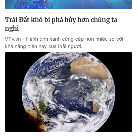
® Cấm sao chép dưới mọi hình thức nếu không có sự chấp
Trái Đất khó bị phá hủy hơn chúng ta
thuận bằng văn bản. Ghi rõ nguồn VTV.vn khi phát hành lại
nghĩ
thông tin từ website này.
VTV.vn - Hành tinh xanh cứng cáp hơn nhiều so với
khả năng hiện nay của loài người.