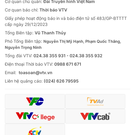
Cơ quan chủ quản:
Đài Truyền hình Việt Nam
Cơ quan báo chí:
Thời báo VTV
Giấy phép hoạt động báo in và báo điện tử số 483/GP-BTTTT
cấp ngày 29/12/2023
Tổng Biên tập:
Vũ Thanh Thủy
Phó Tổng Biên tập:
Nguyễn Thị Mỹ Hạnh, Phạm Quốc Thắng,
Nguyễn Trọng Ninh
Tổng đài VTV:
024.38 355 931 - 024.38 355 932
Ðiện thoại Thời báo VTV:
0988 671 671
Email:
toasoan@vtv.vn
Liên hệ quảng cáo:
(024) 626 79595