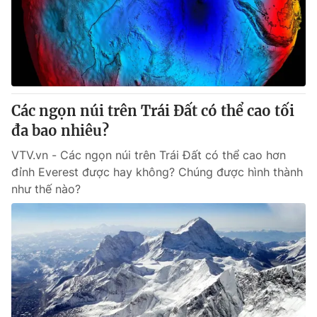
Tin tức
Kinh tế
Thế giới đó đây
Tài chính
Dữ liệu và đời sống
Câu chuyện quốc tế
Thị trường
Các ngọn núi trên Trái Đất có thể cao tối
Truyền hình
Góc doanh nghiệp
đa bao nhiêu?
Phim VTV
Giải trí
VTV.vn - Các ngọn núi trên Trái Đất có thể cao hơn
Hậu trường
đỉnh Everest được hay không? Chúng được hình thành
Điện ảnh
như thế nào?
Đời sống
Nhân vật
Âm nhạc
Du lịch
Khán giả
Giáo dục
Sao
Làm đẹp
Giải sao mai
Tuyển sinh
Công nghệ
Chất lượng cuộc sống
Học trực tuyến
Hitech Công nghệ tương lai