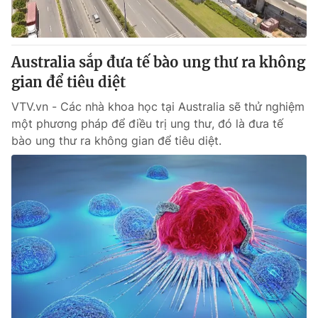
Giấy phép hoạt động báo in và báo điện tử số 483/GP-BTTTT
cấp ngày 29/12/2023
Tổng Biên tập:
Vũ Thanh Thủy
Australia sắp đưa tế bào ung thư ra không
Phó Tổng Biên tập:
Nguyễn Thị Mỹ Hạnh, Phạm Quốc Thắng,
gian để tiêu diệt
Nguyễn Trọng Ninh
Tổng đài VTV:
024.38 355 931 - 024.38 355 932
VTV.vn - Các nhà khoa học tại Australia sẽ thử nghiệm
Ðiện thoại Thời báo VTV:
024.66 897 897
một phương pháp để điều trị ung thư, đó là đưa tế
Email:
toasoan@vtv.vn
bào ung thư ra không gian để tiêu diệt.
Liên hệ quảng cáo:
024-7300.7108