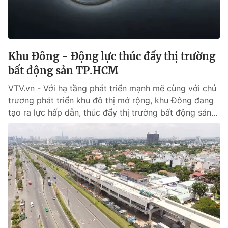
Thị trường 24h
Tấm lòng Việt
VTV4
Vươn mình bằng AI
Khu Đông - Động lực thúc đẩy thị trường
VTV9
VTV8
bất động sản TP.HCM
VTV.vn - Với hạ tầng phát triển mạnh mẽ cùng với chủ
Liên hệ tòa soạn
English
trương phát triển khu đô thị mở rộng, khu Đông đang
tạo ra lực hấp dẫn, thúc đẩy thị trường bất động sản...
THỜI BÁO VTV
Theo dõi báo trên
Cơ quan chủ quản:
Đài Truyền hình Việt Nam
Cơ quan báo chí:
Thời báo VTV