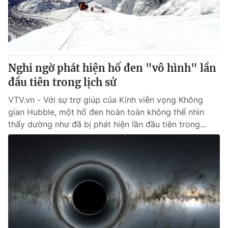
Giao lưu trực tuyến
Sản phẩm
Lịch phát sóng
Thị trường
Tư vấn
Nghi ngờ phát hiện hố đen "vô hình" lần
Chuyên mục khác
đầu tiên trong lịch sử
Emagazine
Podcast
VTV.vn - Với sự trợ giúp của Kính viễn vọng Không
gian Hubble, một hố đen hoàn toàn không thể nhìn
Photo
Infographic
thấy dường như đã bị phát hiện lần đầu tiên trong...
Video
Shorts video
VTV Money
VTV Thể thao
VTV Sức khoẻ
Bất động sản