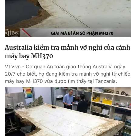
Tin tức
Kinh tế
Thế giới đó đây
Tài chính
Dữ liệu và đời sống
Câu chuyện quốc tế
Thị trường
Australia kiểm tra mảnh vỡ nghi của cánh
Truyền hình
Góc doanh nghiệp
máy bay MH370
Phim VTV
Giải trí
VTV.vn - Cơ quan An toàn giao thông Australia ngày
Hậu trường
20/7 cho biết, họ đang kiểm tra mảnh vỡ nghi từ chiếc
Điện ảnh
máy bay MH370 vừa được tìm thấy tại Tanzania.
Đời sống
Nhân vật
Âm nhạc
Du lịch
Khán giả
Giáo dục
Sao
Làm đẹp
Giải sao mai
Tuyển sinh
Công nghệ
Chất lượng cuộc sống
Học trực tuyến
Hitech Công nghệ tương lai