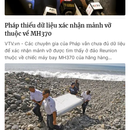
Giấy phép hoạt động báo in và báo điện tử số 483/GP-BTTTT
cấp ngày 29/12/2023
Tổng Biên tập:
Vũ Thanh Thủy
Pháp thiếu dữ liệu xác nhận mảnh vỡ
Phó Tổng Biên tập:
Nguyễn Thị Mỹ Hạnh, Phạm Quốc Thắng,
thuộc về MH370
Nguyễn Trọng Ninh
Tổng đài VTV:
024.38 355 931 - 024.38 355 932
VTV.vn - Các chuyên gia của Pháp vẫn chưa đủ dữ liệu
Ðiện thoại Thời báo VTV:
024.66 897 897
để xác nhận mảnh vỡ được tìm thấy ở đảo Reunion
Email:
toasoan@vtv.vn
thuộc về chiếc máy bay MH370 của hãng hàng...
Liên hệ quảng cáo:
024-7300.7108