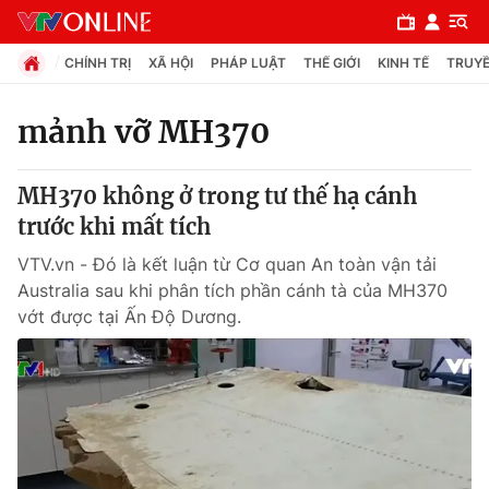
CHÍNH TRỊ
XÃ HỘI
PHÁP LUẬT
THẾ GIỚI
KINH TẾ
TRUYỀ
mảnh vỡ MH370
Chuyên mục
MH370 không ở trong tư thế hạ cánh
Chính trị
trước khi mất tích
VTV.vn - Đó là kết luận từ Cơ quan An toàn vận tải
Xã hội
Australia sau khi phân tích phần cánh tà của MH370
vớt được tại Ấn Độ Dương.
Pháp luật
Y tế
Thế giới