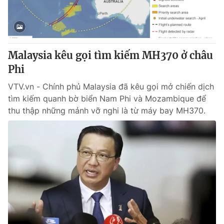
Thị trường 24h
Tấm lòng Việt
VTV4
Vươn mình bằng AI
Malaysia kêu gọi tìm kiếm MH370 ở châu
VTV9
VTV8
Phi
VTV.vn - Chính phủ Malaysia đã kêu gọi mở chiến dịch
Liên hệ tòa soạn
English
tìm kiếm quanh bờ biển Nam Phi và Mozambique để
thu thập những mảnh vỡ nghi là từ máy bay MH370.
THỜI BÁO VTV
Theo dõi báo trên
Cơ quan chủ quản:
Đài Truyền hình Việt Nam
Cơ quan báo chí:
Thời báo VTV