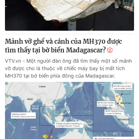
Giao lưu trực tuyến
Sản phẩm
Lịch phát sóng
Thị trường
Tư vấn
Mảnh vỡ ghế và cánh của MH370 được
Chuyên mục khác
tìm thấy tại bờ biển Madagascar?
Emagazine
Podcast
VTV.vn - Một người đàn ông đã tìm thấy một số mảnh
vỡ được cho là thuộc về chiếc máy bay bị mất tích
Photo
Infographic
MH370 tại bờ biển phía đông của Madagascar.
Video
Shorts video
VTV Money
VTV Thể thao
VTV Sức khoẻ
Bất động sản