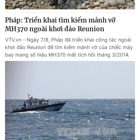
® Cấm sao chép dưới mọi hình thức nếu không có sự chấp
Pháp: Triển khai tìm kiếm mảnh vỡ
thuận bằng văn bản. Ghi rõ nguồn VTV.vn khi phát hành lại
MH370 ngoài khơi đảo Reunion
thông tin từ website này.
VTV.vn - Ngày 7/8, Pháp đã triển khai công tác ngoài
khơi đảo Reunion để tìm kiếm mảnh vỡ của chiếc máy
bay mang số hiệu MH370 mất tích hồi tháng 3/2014.