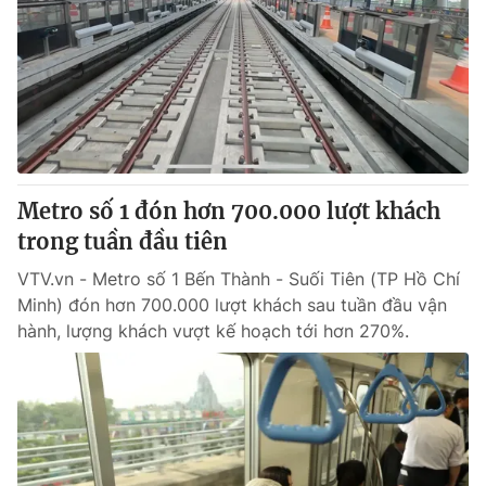
Tin tức
Kinh tế
Thế giới đó đây
Tài chính
Dữ liệu và đời sống
Câu chuyện quốc tế
Thị trường
Truyền hình
Góc doanh nghiệp
Metro số 1 đón hơn 700.000 lượt khách
Phim VTV
Giải trí
trong tuần đầu tiên
Hậu trường
Điện ảnh
VTV.vn - Metro số 1 Bến Thành - Suối Tiên (TP Hồ Chí
Đời sống
Nhân vật
Minh) đón hơn 700.000 lượt khách sau tuần đầu vận
Âm nhạc
hành, lượng khách vượt kế hoạch tới hơn 270%.
Du lịch
Khán giả
Giáo dục
Sao
Làm đẹp
Giải sao mai
Tuyển sinh
Công nghệ
Chất lượng cuộc sống
Học trực tuyến
Hitech Công nghệ tương lai