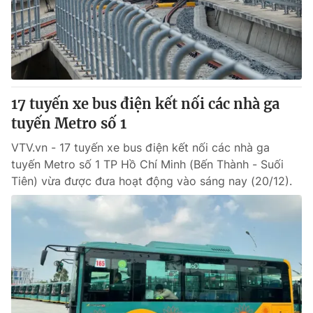
Thị trường 24h
Tấm lòng Việt
VTV4
Vươn mình bằng AI
VTV9
VTV8
17 tuyến xe bus điện kết nối các nhà ga
tuyến Metro số 1
Liên hệ tòa soạn
English
VTV.vn - 17 tuyến xe bus điện kết nối các nhà ga
tuyến Metro số 1 TP Hồ Chí Minh (Bến Thành - Suối
Tiên) vừa được đưa hoạt động vào sáng nay (20/12).
THỜI BÁO VTV
Theo dõi báo trên
Cơ quan chủ quản:
Đài Truyền hình Việt Nam
Cơ quan báo chí:
Thời báo VTV