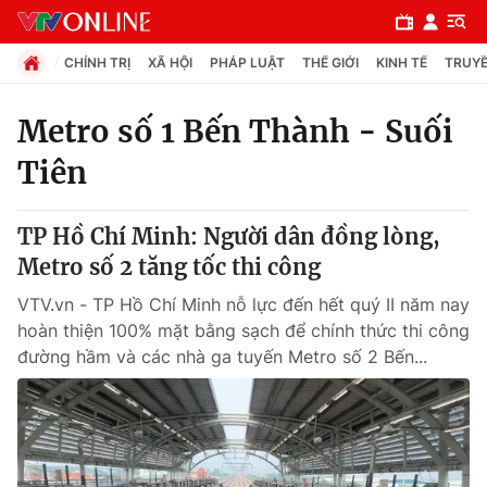
CHÍNH TRỊ
XÃ HỘI
PHÁP LUẬT
THẾ GIỚI
KINH TẾ
TRUYỀ
Metro số 1 Bến Thành - Suối
Tiên
Chuyên mục
Chính trị
TP Hồ Chí Minh: Người dân đồng lòng,
Metro số 2 tăng tốc thi công
Xã hội
VTV.vn - TP Hồ Chí Minh nỗ lực đến hết quý II năm nay
hoàn thiện 100% mặt bằng sạch để chính thức thi công
Pháp luật
đường hầm và các nhà ga tuyến Metro số 2 Bến...
Y tế
Thế giới