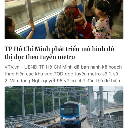
Giao lưu trực tuyến
Sản phẩm
Lịch phát sóng
Thị trường
Tư vấn
Chuyên mục khác
Emagazine
Podcast
TP Hồ Chí Minh phát triển mô hình đô
thị dọc theo tuyến metro
Photo
Infographic
VTV.vn - UBND TP Hồ Chí Minh đã ban hành kế hoạch
thực hiện các khu vực TOD dọc tuyến metro số 1, số
2. Vận dụng Nghị quyết 98 về cơ chế đặc thù để hiện...
Video
Shorts video
VTV Money
VTV Thể thao
VTV Sức khoẻ
Bất động sản