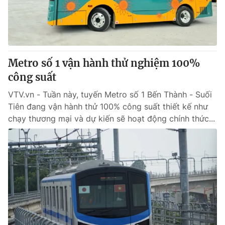
Giấy phép hoạt động báo in và báo điện tử số 483/GP-BTTTT
cấp ngày 29/12/2023
Tổng Biên tập:
Vũ Thanh Thủy
Phó Tổng Biên tập:
Nguyễn Thị Mỹ Hạnh, Phạm Quốc Thắng,
Nguyễn Trọng Ninh
Metro số 1 vận hành thử nghiệm 100%
Tổng đài VTV:
024.38 355 931 - 024.38 355 932
công suất
Ðiện thoại Thời báo VTV:
024.66 897 897
VTV.vn - Tuần này, tuyến Metro số 1 Bến Thành - Suối
Email:
toasoan@vtv.vn
Tiên đang vận hành thử 100% công suất thiết kế như
Liên hệ quảng cáo:
024-7300.7108
chạy thương mại và dự kiến sẽ hoạt động chính thức...