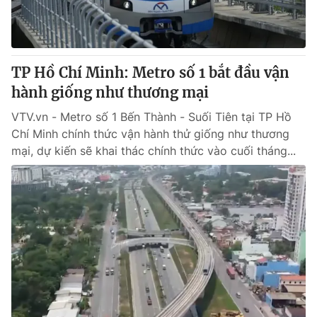
® Cấm sao chép dưới mọi hình thức nếu không có sự chấp
thuận bằng văn bản. Ghi rõ nguồn VTV.vn khi phát hành lại
thông tin từ website này.
TP Hồ Chí Minh: Metro số 1 bắt đầu vận
hành giống như thương mại
VTV.vn - Metro số 1 Bến Thành - Suối Tiên tại TP Hồ
Chí Minh chính thức vận hành thử giống như thương
mại, dự kiến sẽ khai thác chính thức vào cuối tháng...