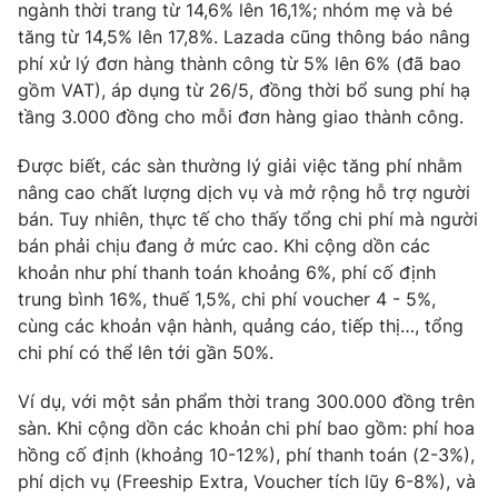
Email:
toasoan@vtv.vn
ngành thời trang từ 14,6% lên 16,1%; nhóm mẹ và bé
Liên hệ quảng cáo:
024-7300.7108
tăng từ 14,5% lên 17,8%. Lazada cũng thông báo nâng
phí xử lý đơn hàng thành công từ 5% lên 6% (đã bao
gồm VAT), áp dụng từ 26/5, đồng thời bổ sung phí hạ
tầng 3.000 đồng cho mỗi đơn hàng giao thành công.
Được biết, các sàn thường lý giải việc tăng phí nhằm
nâng cao chất lượng dịch vụ và mở rộng hỗ trợ người
bán. Tuy nhiên, thực tế cho thấy tổng chi phí mà người
bán phải chịu đang ở mức cao. Khi cộng dồn các
khoản như phí thanh toán khoảng 6%, phí cố định
trung bình 16%, thuế 1,5%, chi phí voucher 4 - 5%,
cùng các khoản vận hành, quảng cáo, tiếp thị…, tổng
® Cấm sao chép dưới mọi hình thức nếu không có sự chấp
chi phí có thể lên tới gần 50%.
thuận bằng văn bản. Ghi rõ nguồn VTV.vn khi phát hành lại
thông tin từ website này.
Ví dụ, với một sản phẩm thời trang 300.000 đồng trên
sàn. Khi cộng dồn các khoản chi phí bao gồm: phí hoa
hồng cố định (khoảng 10-12%), phí thanh toán (2-3%),
phí dịch vụ (Freeship Extra, Voucher tích lũy 6-8%), và