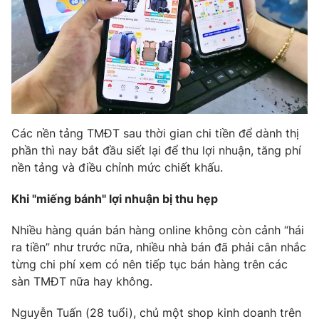
Phim VTV
Giải trí
Hậu trường
Điện ảnh
Đời sống
Nhân vật
Âm nhạc
Du lịch
Khán giả
Giáo dục
Sao
Làm đẹp
Giải sao mai
Tuyển sinh
Các nền tảng TMĐT sau thời gian chi tiền để dành thị
Công nghệ
Chất lượng cuộc sống
phần thì nay bắt đầu siết lại để thu lợi nhuận, tăng phí
Học trực tuyến
nền tảng và điều chỉnh mức chiết khấu.
Hitech Công nghệ tương lai
Giao lưu trực tuyến
Sản phẩm
Khi "miếng bánh" lợi nhuận bị thu hẹp
Lịch phát sóng
Thị trường
Nhiều hàng quán bán hàng online không còn cảnh “hái
ra tiền” như trước nữa, nhiều nhà bán đã phải cân nhắc
Tư vấn
từng chi phí xem có nên tiếp tục bán hàng trên các
Chuyên mục khác
sàn TMĐT nữa hay không.
Emagazine
Podcast
Nguyễn Tuấn (28 tuổi), chủ một shop kinh doanh trên