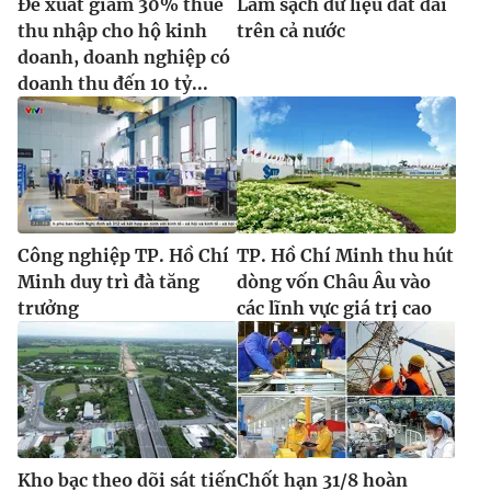
Đề xuất giảm 30% thuế
Làm sạch dữ liệu đất đai
thu nhập cho hộ kinh
trên cả nước
doanh, doanh nghiệp có
doanh thu đến 10 tỷ...
Công nghiệp TP. Hồ Chí
TP. Hồ Chí Minh thu hút
Minh duy trì đà tăng
dòng vốn Châu Âu vào
trưởng
các lĩnh vực giá trị cao
Kho bạc theo dõi sát tiến
Chốt hạn 31/8 hoàn