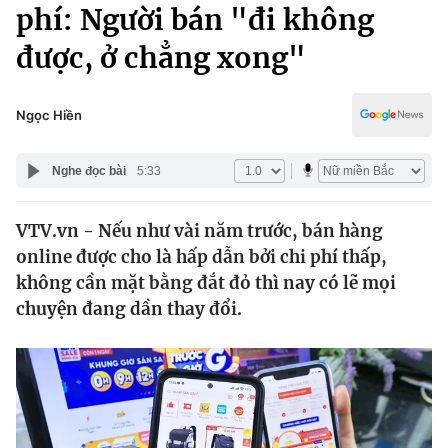
Chính trị
phí: Người bán "đi không
Truyền hình
được, ở chẳng xong"
Văn hóa - Giải trí
Xã hội
Y tế
Đời sống
Ngọc Hiền
Pháp luật
Công nghệ
Giáo dục
Nghe đọc bài
5:33
Y tế
VTV.vn - Nếu như vài năm trước, bán hàng
Thế giới
online được cho là hấp dẫn bởi chi phí thấp,
Tin tức
không cần mặt bằng đắt đỏ thì nay có lẽ mọi
Kinh tế
chuyện đang dần thay đổi.
Thế giới đó đây
Tài chính
Dữ liệu và đời sống
Câu chuyện quốc tế
Thị trường
Truyền hình
Góc doanh nghiệp