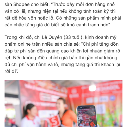
sàn Shopee cho biết: “Trước đây mỗi đơn hàng nhỏ
Photo
Infographic
vẫn có lãi, nhưng hiện tại nếu không tính toán kỹ thì
rất dễ hòa vốn hoặc lỗ. Có những sản phẩm mình phải
cân nhắc tăng giá dù biết sẽ khó cạnh tranh hơn”.
Video
Shorts video
Trong khi đó, chị Lê Quyên (33 tuổi), kinh doanh mỹ
VTV Money
VTV Thể thao
phẩm online trên nhiều sàn chia sẻ: “Chi phí tăng dồn
dập từ phí sàn đến quảng cáo khiến lợi nhuận giảm rõ
rệt. Nếu không điều chỉnh giá bán thì gần như không
VTV Sức khoẻ
Bất động sản
đủ chi phí vận hành và lỗ, nhưng tăng giá thì khách lại
rời đi”.
Thị trường 24h
Tấm lòng Việt
VTV4
Vươn mình bằng AI
VTV9
VTV8
Liên hệ tòa soạn
English