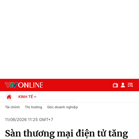
KINH TẾ
Chính trị
Tài chính
Thị trường
Góc doanh nghiệp
Xã hội
11/06/2026 11:25 GMT+7
Pháp luật
Chuyên mục
Kinh tế
Sàn thương mại điện tử tăng
Thể thao