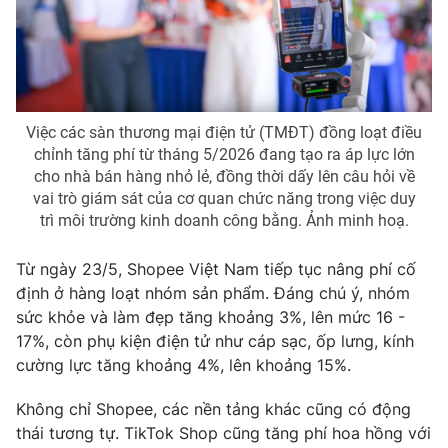
THỜI BÁO VTV
Việc các sàn thương mại điện tử (TMĐT) đồng loạt điều
chỉnh tăng phí từ tháng 5/2026 đang tạo ra áp lực lớn
Theo dõi báo trên
cho nhà bán hàng nhỏ lẻ, đồng thời dấy lên câu hỏi về
vai trò giám sát của cơ quan chức năng trong việc duy
Cơ quan chủ quản:
Đài Truyền hình Việt Nam
trì môi trường kinh doanh công bằng. Ảnh minh hoạ.
Cơ quan báo chí:
Thời báo VTV
Từ ngày 23/5, Shopee Việt Nam tiếp tục nâng phí cố
Giấy phép hoạt động báo in và báo điện tử số 483/GP-BTTTT
cấp ngày 29/12/2023
định ở hàng loạt nhóm sản phẩm. Đáng chú ý, nhóm
sức khỏe và làm đẹp tăng khoảng 3%, lên mức 16 -
Tổng Biên tập:
Vũ Thanh Thủy
17%, còn phụ kiện điện tử như cáp sạc, ốp lưng, kính
Phó Tổng Biên tập:
Nguyễn Thị Mỹ Hạnh, Phạm Quốc Thắng,
cường lực tăng khoảng 4%, lên khoảng 15%.
Nguyễn Trọng Ninh
Tổng đài VTV:
024.38 355 931 - 024.38 355 932
Không chỉ Shopee, các nền tảng khác cũng có động
Ðiện thoại Thời báo VTV:
024.66 897 897
thái tương tự. TikTok Shop cũng tăng phí hoa hồng với