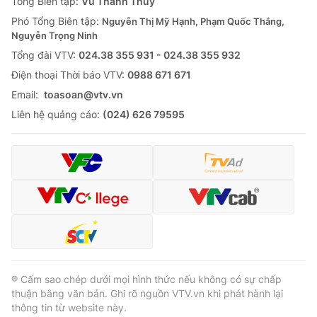
Tổng Biên tập:
Vũ Thanh Thủy
Phó Tổng Biên tập:
Nguyễn Thị Mỹ Hạnh, Phạm Quốc Thắng,
Nguyễn Trọng Ninh
Tổng đài VTV:
024.38 355 931 - 024.38 355 932
Ðiện thoại Thời báo VTV:
0988 671 671
Email:
toasoan@vtv.vn
Liên hệ quảng cáo:
(024) 626 79595
® Cấm sao chép dưới mọi hình thức nếu không có sự chấp
thuận bằng văn bản. Ghi rõ nguồn VTV.vn khi phát hành lại
thông tin từ website này.