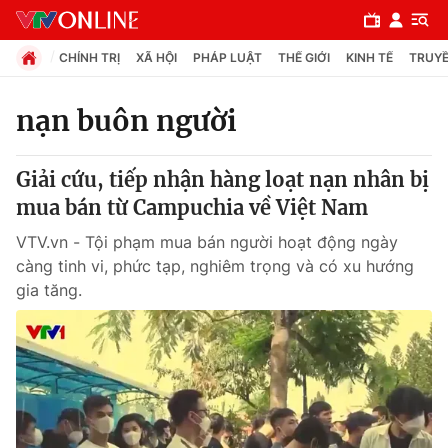
CHÍNH TRỊ
XÃ HỘI
PHÁP LUẬT
THẾ GIỚI
KINH TẾ
TRUYỀ
nạn buôn người
Chuyên mục
Giải cứu, tiếp nhận hàng loạt nạn nhân bị
Chính trị
mua bán từ Campuchia về Việt Nam
VTV.vn - Tội phạm mua bán người hoạt động ngày
Xã hội
càng tinh vi, phức tạp, nghiêm trọng và có xu hướng
gia tăng.
Pháp luật
Y tế
Thế giới