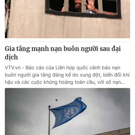
Giao lưu trực tuyến
Sản phẩm
Lịch phát sóng
Thị trường
Tư vấn
Chuyên mục khác
Gia tăng mạnh nạn buôn người sau đại
Emagazine
Podcast
dịch
VTV.vn - Báo cáo của Liên hợp quốc cảnh báo nạn
Photo
Infographic
buôn người gia tăng đáng kể do xung đột, biến đổi khí
hậu và các cuộc khủng hoảng toàn cầu, với số nạn...
Video
Shorts video
VTV Money
VTV Thể thao
VTV Sức khoẻ
Bất động sản