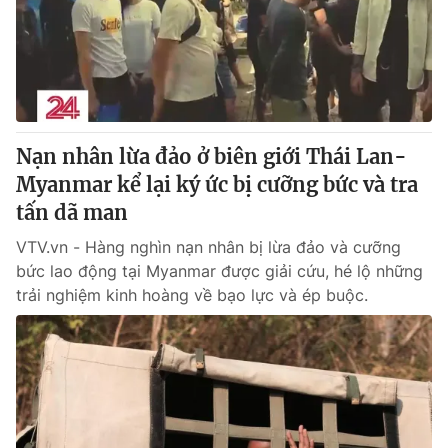
Tin tức
Kinh tế
Thế giới đó đây
Tài chính
Dữ liệu và đời sống
Câu chuyện quốc tế
Thị trường
Nạn nhân lừa đảo ở biên giới Thái Lan-
Truyền hình
Góc doanh nghiệp
Myanmar kể lại ký ức bị cưỡng bức và tra
Phim VTV
tấn dã man
Giải trí
Hậu trường
VTV.vn - Hàng nghìn nạn nhân bị lừa đảo và cưỡng
Điện ảnh
bức lao động tại Myanmar được giải cứu, hé lộ những
Đời sống
Nhân vật
trải nghiệm kinh hoàng về bạo lực và ép buộc.
Âm nhạc
Du lịch
Khán giả
Giáo dục
Sao
Làm đẹp
Giải sao mai
Tuyển sinh
Công nghệ
Chất lượng cuộc sống
Học trực tuyến
Hitech Công nghệ tương lai