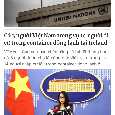
Thị trường 24h
Tấm lòng Việt
VTV4
Vươn mình bằng AI
VTV9
VTV8
Có 3 người Việt Nam trong vụ 14 người di
cư trong container đông lạnh tại Ireland
Liên hệ tòa soạn
English
VTV.vn - Các cơ quan chức năng sở tại đã thông báo
có 3 người được cho là công dân Việt Nam trong vụ
14 người nhập cư lậu trong container đông lạnh ở...
THỜI BÁO VTV
Theo dõi báo trên
Cơ quan chủ quản:
Đài Truyền hình Việt Nam
Cơ quan báo chí:
Thời báo VTV