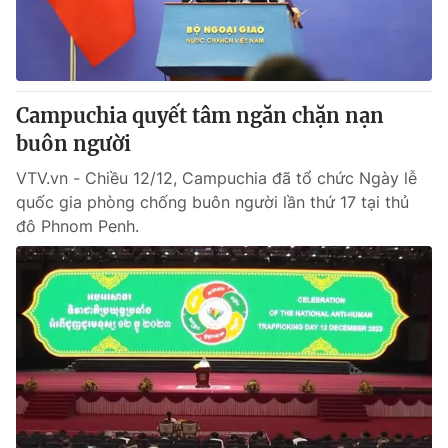
Giấy phép hoạt động báo in và báo điện tử số 483/GP-BTTTT
cấp ngày 29/12/2023
Tổng Biên tập:
Vũ Thanh Thủy
Phó Tổng Biên tập:
Nguyễn Thị Mỹ Hạnh, Phạm Quốc Thắng,
Campuchia quyết tâm ngăn chặn nạn
Nguyễn Trọng Ninh
Tổng đài VTV:
buôn người
024.38 355 931 - 024.38 355 932
Ðiện thoại Thời báo VTV:
024.66 897 897
VTV.vn - Chiều 12/12, Campuchia đã tổ chức Ngày lễ
Email:
toasoan@vtv.vn
quốc gia phòng chống buôn người lần thứ 17 tại thủ
Liên hệ quảng cáo:
024-7300.7108
đô Phnom Penh.