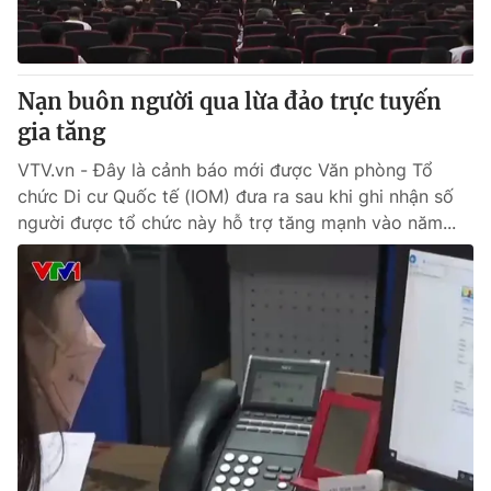
® Cấm sao chép dưới mọi hình thức nếu không có sự chấp
thuận bằng văn bản. Ghi rõ nguồn VTV.vn khi phát hành lại
Nạn buôn người qua lừa đảo trực tuyến
thông tin từ website này.
gia tăng
VTV.vn - Đây là cảnh báo mới được Văn phòng Tổ
chức Di cư Quốc tế (IOM) đưa ra sau khi ghi nhận số
người được tổ chức này hỗ trợ tăng mạnh vào năm...