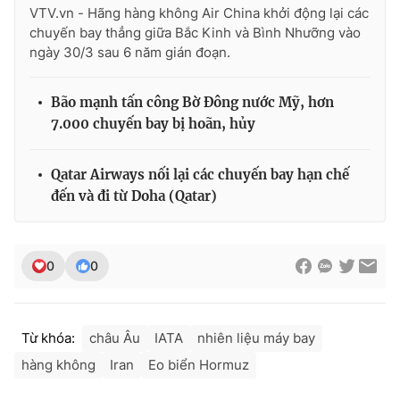
Ðiện thoại Thời báo VTV:
024.66 897 897
VTV.vn - Hãng hàng không Air China khởi động lại các
chuyến bay thẳng giữa Bắc Kinh và Bình Nhưỡng vào
Email:
toasoan@vtv.vn
ngày 30/3 sau 6 năm gián đoạn.
Liên hệ quảng cáo:
024-7300.7108
Bão mạnh tấn công Bờ Đông nước Mỹ, hơn
7.000 chuyến bay bị hoãn, hủy
Qatar Airways nối lại các chuyến bay hạn chế
đến và đi từ Doha (Qatar)
0
0
® Cấm sao chép dưới mọi hình thức nếu không có sự chấp
thuận bằng văn bản. Ghi rõ nguồn VTV.vn khi phát hành lại
Từ khóa:
châu Âu
IATA
nhiên liệu máy bay
thông tin từ website này.
hàng không
Iran
Eo biển Hormuz