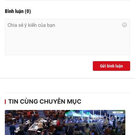
Bình luận
(
0
)
Gửi bình luận
TIN CÙNG CHUYÊN MỤC