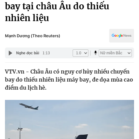
Chính trị
bay tại châu Âu do thiếu
Truyền hình
nhiên liệu
Văn hóa - Giải trí
Xã hội
Y tế
Đời sống
Mạnh Dương (Theo Reuters)
Pháp luật
Công nghệ
Giáo dục
Nghe đọc bài
1:13
Y tế
VTV.vn - Châu Âu có nguy cơ hủy nhiều chuyến
Thế giới
bay do thiếu nhiên liệu máy bay, đe dọa mùa cao
Tin tức
điểm du lịch hè.
Kinh tế
Thế giới đó đây
Tài chính
Dữ liệu và đời sống
Câu chuyện quốc tế
Thị trường
Truyền hình
Góc doanh nghiệp