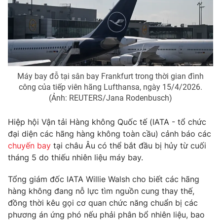
Phim VTV
Giải trí
Hậu trường
Điện ảnh
Đời sống
Nhân vật
Âm nhạc
Du lịch
Khán giả
Giáo dục
Sao
Máy bay đỗ tại sân bay Frankfurt trong thời gian đình
Làm đẹp
Giải sao mai
công của tiếp viên hãng Lufthansa, ngày 15/4/2026.
Tuyển sinh
Công nghệ
(Ảnh: REUTERS/Jana Rodenbusch)
Chất lượng cuộc sống
Học trực tuyến
Hitech Công nghệ tương lai
Hiệp hội Vận tải Hàng không Quốc tế (IATA - tổ chức
Giao lưu trực tuyến
đại diện các hãng hàng không toàn cầu) cảnh báo các
Sản phẩm
chuyến bay
tại châu Âu có thể bắt đầu bị hủy từ cuối
Lịch phát sóng
Thị trường
tháng 5 do thiếu nhiên liệu máy bay.
Tư vấn
Tổng giám đốc IATA Willie Walsh cho biết các hãng
Chuyên mục khác
hàng không đang nỗ lực tìm nguồn cung thay thế,
đồng thời kêu gọi cơ quan chức năng chuẩn bị các
Emagazine
Podcast
phương án ứng phó nếu phải phân bổ nhiên liệu, bao