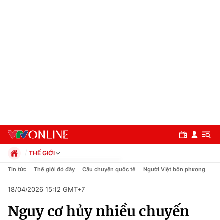
THẾ GIỚI
Chính trị
Tin tức
Thế giới đó đây
Câu chuyện quốc tế
Người Việt bốn phương
Xã hội
18/04/2026 15:12 GMT+7
Pháp luật
Chuyên mục
Kinh tế
Nguy cơ hủy nhiều chuyến
Thể thao