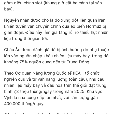
gồm điều chỉnh slot (khung giờ cất hạ cánh tại sân
Photo
Infographic
bay).
Nguyên nhân được cho là do xung đột liên quan Iran
Video
Shorts video
khiến tuyến vận chuyển chính qua eo biển Hormuz bị
gián đoạn. Điều này làm gia tăng rủi ro thiếu hụt nhiên
VTV Money
VTV Thể thao
liệu trong thời gian tới.
Châu Âu được đánh giá dễ bị ảnh hưởng do phụ thuộc
VTV Sức khoẻ
Bất động sản
lớn vào nguồn nhập khẩu nhiên liệu máy bay, trong đó
khoảng 75% nguồn cung đến từ Trung Đông.
Thị trường 24h
Tấm lòng Việt
Theo Cơ quan Năng lượng Quốc tế (IEA - tổ chức
nghiên cứu và tư vấn năng lượng toàn cầu), nhu cầu
VTV4
Vươn mình bằng AI
nhiên liệu máy bay và dầu hỏa trên thế giới đạt trung
bình 7,8 triệu thùng/ngày trong năm 2025. Khu vực
VTV9
VTV8
Vịnh là nhà cung cấp lớn nhất, với sản lượng gần
400.000 thùng/ngày.
Liên hệ tòa soạn
English