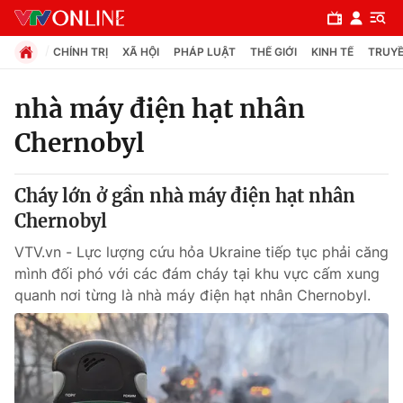
CHÍNH TRỊ
XÃ HỘI
PHÁP LUẬT
THẾ GIỚI
KINH TẾ
TRUYỀ
nhà máy điện hạt nhân
Chernobyl
Chuyên mục
Chính trị
Cháy lớn ở gần nhà máy điện hạt nhân
Chernobyl
Xã hội
VTV.vn - Lực lượng cứu hỏa Ukraine tiếp tục phải căng
mình đối phó với các đám cháy tại khu vực cấm xung
Pháp luật
quanh nơi từng là nhà máy điện hạt nhân Chernobyl.
Y tế
Thế giới