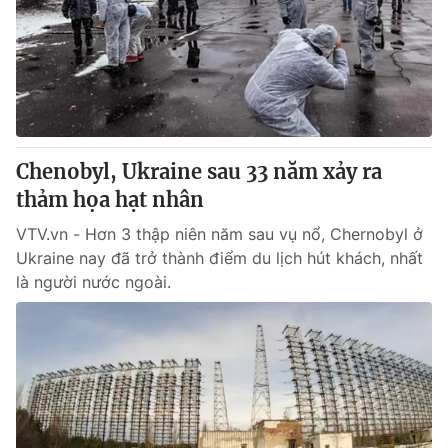
Giao lưu trực tuyến
Sản phẩm
Lịch phát sóng
Thị trường
Tư vấn
Chuyên mục khác
Emagazine
Podcast
Chenobyl, Ukraine sau 33 năm xảy ra
thảm họa hạt nhân
Photo
Infographic
VTV.vn - Hơn 3 thập niên năm sau vụ nổ, Chernobyl ở
Ukraine nay đã trở thành điểm du lịch hút khách, nhất
là người nước ngoài.
Video
Shorts video
VTV Money
VTV Thể thao
VTV Sức khoẻ
Bất động sản