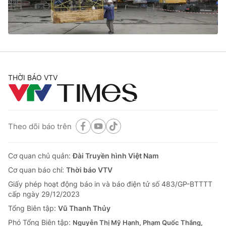
® Cấm sao chép dưới mọi hình thức nếu không có sự chấp
thuận bằng văn bản. Ghi rõ nguồn VTV.vn khi phát hành lại
thông tin từ website này.
THỜI BÁO VTV
Theo dõi báo trên
Cơ quan chủ quản:
Đài Truyền hình Việt Nam
Cơ quan báo chí:
Thời báo VTV
Giấy phép hoạt động báo in và báo điện tử số 483/GP-BTTTT
cấp ngày 29/12/2023
Tổng Biên tập:
Vũ Thanh Thủy
Phó Tổng Biên tập:
Nguyễn Thị Mỹ Hạnh, Phạm Quốc Thắng,