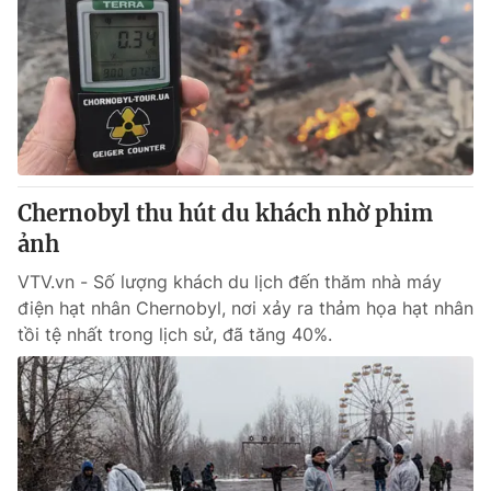
Tin tức
Kinh tế
Thế giới đó đây
Tài chính
Dữ liệu và đời sống
Câu chuyện quốc tế
Thị trường
Truyền hình
Góc doanh nghiệp
Chernobyl thu hút du khách nhờ phim
Phim VTV
Giải trí
ảnh
Hậu trường
Điện ảnh
VTV.vn - Số lượng khách du lịch đến thăm nhà máy
Đời sống
Nhân vật
điện hạt nhân Chernobyl, nơi xảy ra thảm họa hạt nhân
Âm nhạc
tồi tệ nhất trong lịch sử, đã tăng 40%.
Du lịch
Khán giả
Giáo dục
Sao
Làm đẹp
Giải sao mai
Tuyển sinh
Công nghệ
Chất lượng cuộc sống
Học trực tuyến
Hitech Công nghệ tương lai