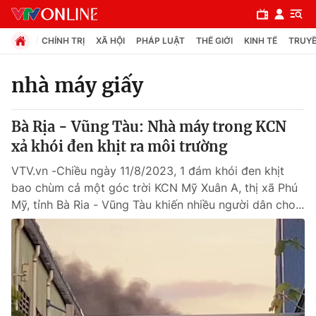
CHÍNH TRỊ
XÃ HỘI
PHÁP LUẬT
THẾ GIỚI
KINH TẾ
TRUYỀ
nhà máy giấy
Chuyên mục
Bà Rịa - Vũng Tàu: Nhà máy trong KCN
Chính trị
xả khói đen khịt ra môi trường
VTV.vn -Chiều ngày 11/8/2023, 1 đám khói đen khịt
Xã hội
bao chùm cả một góc trời KCN Mỹ Xuân A, thị xã Phú
Mỹ, tỉnh Bà Ria - Vũng Tàu khiến nhiều người dân cho...
Pháp luật
Y tế
Thế giới