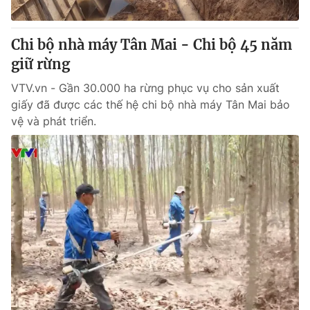
® Cấm sao chép dưới mọi hình thức nếu không có sự chấp
Chi bộ nhà máy Tân Mai - Chi bộ 45 năm
thuận bằng văn bản. Ghi rõ nguồn VTV.vn khi phát hành lại
giữ rừng
thông tin từ website này.
VTV.vn - Gần 30.000 ha rừng phục vụ cho sản xuất
giấy đã được các thế hệ chi bộ nhà máy Tân Mai bảo
vệ và phát triển.