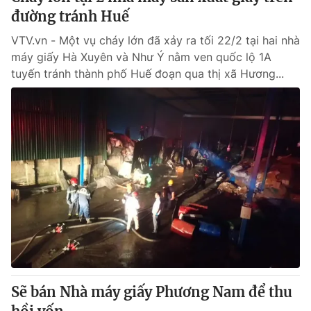
đường tránh Huế
VTV.vn - Một vụ cháy lớn đã xảy ra tối 22/2 tại hai nhà
máy giấy Hà Xuyên và Như Ý nằm ven quốc lộ 1A
tuyến tránh thành phố Huế đoạn qua thị xã Hương...
Sẽ bán Nhà máy giấy Phương Nam để thu