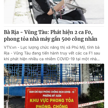
Giao lưu trực tuyến
Sản phẩm
Lịch phát sóng
Thị trường
Tư vấn
Bà Rịa - Vũng Tàu: Phát hiện 2 ca F0,
Chuyên mục khác
phong tỏa nhà máy gần 500 công nhân
Emagazine
Podcast
VTV.vn - Lực lượng chức năng thị xã Phú Mỹ, tỉnh bà
Rịa - Vũng Tàu đang tiến hành truy vết các ca F1 sau
Photo
Infographic
khi phát hiện nhiều ca nhiễm COVID-19 tại một nhà...
Video
Shorts video
VTV Money
VTV Thể thao
VTV Sức khoẻ
Bất động sản