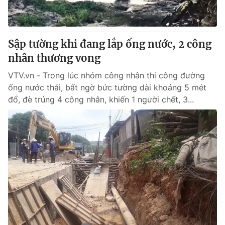
Giấy phép hoạt động báo in và báo điện tử số 483/GP-BTTTT
cấp ngày 29/12/2023
Tổng Biên tập:
Vũ Thanh Thủy
Sập tường khi đang lắp ống nước, 2 công
Phó Tổng Biên tập:
Nguyễn Thị Mỹ Hạnh, Phạm Quốc Thắng,
nhân thương vong
Nguyễn Trọng Ninh
Tổng đài VTV:
024.38 355 931 - 024.38 355 932
VTV.vn - Trong lúc nhóm công nhân thi công đường
Ðiện thoại Thời báo VTV:
024.66 897 897
ống nước thải, bất ngờ bức tường dài khoảng 5 mét
Email:
toasoan@vtv.vn
đổ, đè trúng 4 công nhân, khiến 1 người chết, 3...
Liên hệ quảng cáo:
024-7300.7108