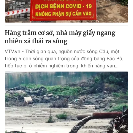
Thị trường 24h
Tấm lòng Việt
VTV4
Vươn mình bằng AI
Hàng trăm cơ sở, nhà máy giấy ngang
VTV9
VTV8
nhiên xả thải ra sông
VTV.vn - Thời gian qua, nguồn nước sông Cầu, một
Liên hệ tòa soạn
English
trong 5 con sông quan trọng của đồng bằng Bắc Bộ,
tiếp tục bị ô nhiễm nghiêm trọng, khiến hàng vạn...
THỜI BÁO VTV
Theo dõi báo trên
Cơ quan chủ quản:
Đài Truyền hình Việt Nam
Cơ quan báo chí:
Thời báo VTV