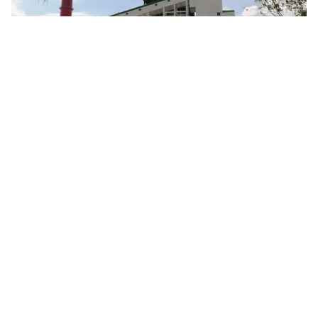
Tin mới
Video
Live
Emagazine
Trang chủ
Kiểm soát môi trường dự án Nhà máy
Giấy Lee&Man
VTV.vn - Nhà máy Giấy Lee&Man đã tiến hành điều
chỉnh các hạng mục hạ tầng xử lý nước thải như đưa
đường ống xả thải trước khi xả ra sông Hậu nổi lên...