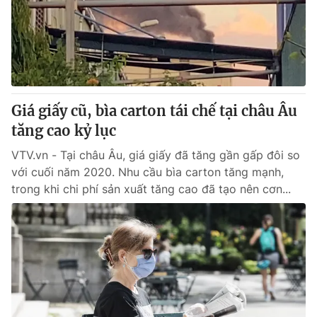
Tin tức
Kinh tế
Thế giới đó đây
Tài chính
Dữ liệu và đời sống
Câu chuyện quốc tế
Thị trường
Giá giấy cũ, bìa carton tái chế tại châu Âu
Truyền hình
Góc doanh nghiệp
tăng cao kỷ lục
Phim VTV
Giải trí
VTV.vn - Tại châu Âu, giá giấy đã tăng gần gấp đôi so
Hậu trường
với cuối năm 2020. Nhu cầu bìa carton tăng mạnh,
Điện ảnh
trong khi chi phí sản xuất tăng cao đã tạo nên cơn...
Đời sống
Nhân vật
Âm nhạc
Du lịch
Khán giả
Giáo dục
Sao
Làm đẹp
Giải sao mai
Tuyển sinh
Công nghệ
Chất lượng cuộc sống
Học trực tuyến
Hitech Công nghệ tương lai