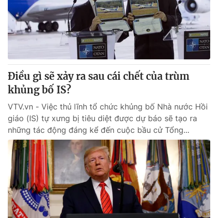
Tin tức
Kinh tế
Thế giới đó đây
Tài chính
Dữ liệu và đời sống
Câu chuyện quốc tế
Thị trường
Điều gì sẽ xảy ra sau cái chết của trùm
Truyền hình
Góc doanh nghiệp
khủng bố IS?
Phim VTV
Giải trí
VTV.vn - Việc thủ lĩnh tổ chức khủng bố Nhà nước Hồi
Hậu trường
giáo (IS) tự xưng bị tiêu diệt được dự báo sẽ tạo ra
Điện ảnh
những tác động đáng kể đến cuộc bầu cử Tổng...
Đời sống
Nhân vật
Âm nhạc
Du lịch
Khán giả
Giáo dục
Sao
Làm đẹp
Giải sao mai
Tuyển sinh
Công nghệ
Chất lượng cuộc sống
Học trực tuyến
Hitech Công nghệ tương lai