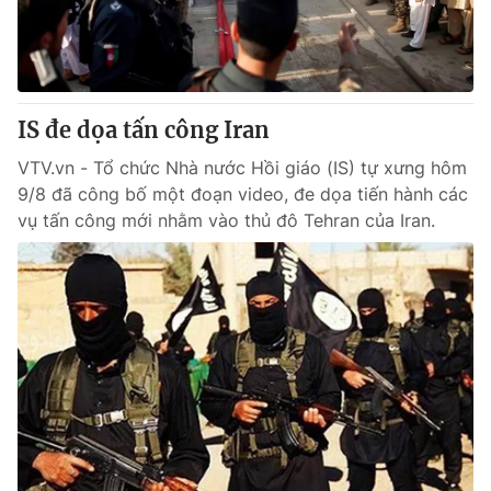
IS đe dọa tấn công Iran
VTV.vn - Tổ chức Nhà nước Hồi giáo (IS) tự xưng hôm
9/8 đã công bố một đoạn video, đe dọa tiến hành các
vụ tấn công mới nhằm vào thủ đô Tehran của Iran.