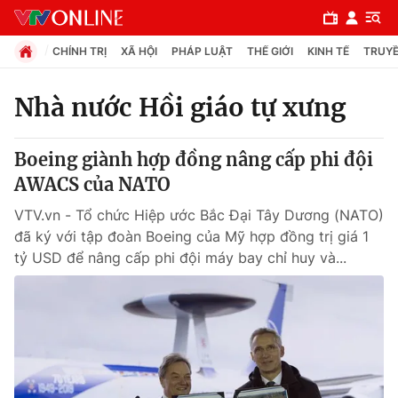
CHÍNH TRỊ
XÃ HỘI
PHÁP LUẬT
THẾ GIỚI
KINH TẾ
TRUYỀ
Nhà nước Hồi giáo tự xưng
Chuyên mục
Boeing giành hợp đồng nâng cấp phi đội
Chính trị
AWACS của NATO
VTV.vn - Tổ chức Hiệp ước Bắc Đại Tây Dương (NATO)
Xã hội
đã ký với tập đoàn Boeing của Mỹ hợp đồng trị giá 1
tỷ USD để nâng cấp phi đội máy bay chỉ huy và...
Pháp luật
Y tế
Thế giới