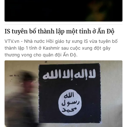
Thị trường 24h
Tấm lòng Việt
VTV4
Vươn mình bằng AI
IS tuyên bố thành lập một tỉnh ở Ấn Độ
VTV9
VTV8
VTV.vn - Nhà nước Hồi giáo tự xưng IS vừa tuyên bố
thành lập 1 tỉnh ở Kashmir sau cuộc xung đột gây
Liên hệ tòa soạn
English
thương vong cho quân đội Ấn Độ.
THỜI BÁO VTV
Theo dõi báo trên
Cơ quan chủ quản:
Đài Truyền hình Việt Nam
Cơ quan báo chí:
Thời báo VTV