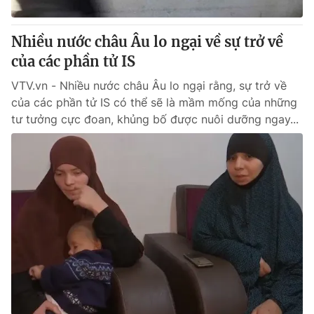
Giấy phép hoạt động báo in và báo điện tử số 483/GP-BTTTT
cấp ngày 29/12/2023
Nhiều nước châu Âu lo ngại về sự trở về
Tổng Biên tập:
Vũ Thanh Thủy
của các phần tử IS
Phó Tổng Biên tập:
Nguyễn Thị Mỹ Hạnh, Phạm Quốc Thắng,
Nguyễn Trọng Ninh
VTV.vn - Nhiều nước châu Âu lo ngại rằng, sự trở về
Tổng đài VTV:
024.38 355 931 - 024.38 355 932
của các phần tử IS có thể sẽ là mầm mống của những
Ðiện thoại Thời báo VTV:
024.66 897 897
tư tưởng cực đoan, khủng bố được nuôi dưỡng ngay...
Email:
toasoan@vtv.vn
Liên hệ quảng cáo:
024-7300.7108