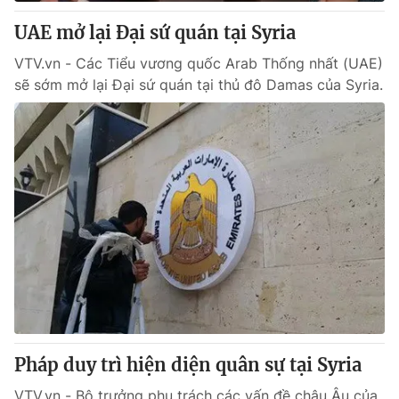
UAE mở lại Đại sứ quán tại Syria
® Cấm sao chép dưới mọi hình thức nếu không có sự chấp
VTV.vn - Các Tiểu vương quốc Arab Thống nhất (UAE)
thuận bằng văn bản. Ghi rõ nguồn VTV.vn khi phát hành lại
sẽ sớm mở lại Đại sứ quán tại thủ đô Damas của Syria.
thông tin từ website này.
Pháp duy trì hiện diện quân sự tại Syria
VTV.vn - Bộ trưởng phụ trách các vấn đề châu Âu của