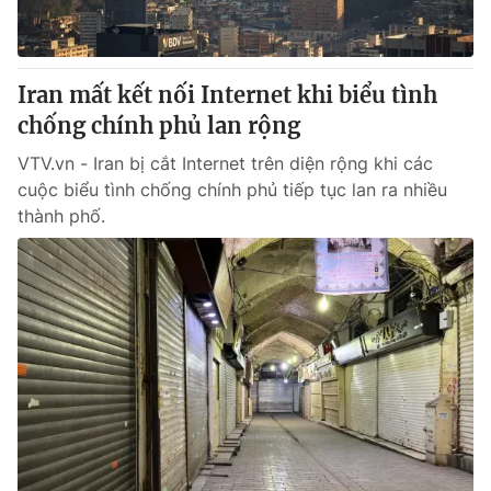
Thị trường 24h
Tấm lòng Việt
VTV4
Vươn mình bằng AI
Iran mất kết nối Internet khi biểu tình
chống chính phủ lan rộng
VTV9
VTV8
VTV.vn - Iran bị cắt Internet trên diện rộng khi các
cuộc biểu tình chống chính phủ tiếp tục lan ra nhiều
Liên hệ tòa soạn
English
thành phố.
THỜI BÁO VTV
Theo dõi báo trên
Cơ quan chủ quản:
Đài Truyền hình Việt Nam
Cơ quan báo chí:
Thời báo VTV