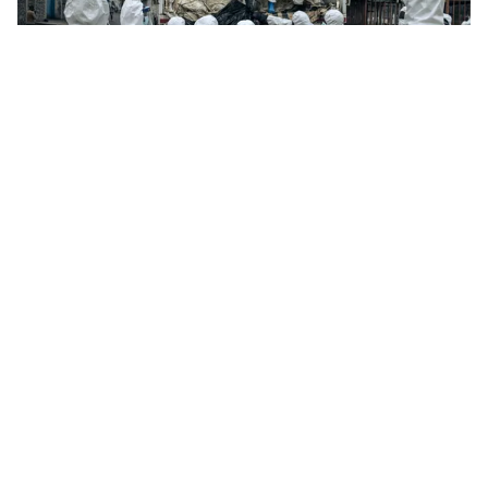
Tin mới
Video
Live
Emagazine
Trang chủ
Congo tử hình 102 tội phạm đô thị
VTV.vn - Congo vừa tử hình 102 tội phạm với cáo
buộc cướp bóc tại thành thị.