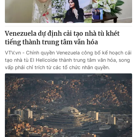
Giao lưu trực tuyến
Sản phẩm
Lịch phát sóng
Thị trường
Tư vấn
Venezuela dự định cải tạo nhà tù khét
Chuyên mục khác
tiếng thành trung tâm văn hóa
Emagazine
Podcast
VTV.vn - Chính quyền Venezuela công bố kế hoạch cải
tạo nhà tù El Helicoide thành trung tâm văn hóa, song
vấp phải chỉ trích từ các tổ chức nhân quyền.
Photo
Infographic
Video
Shorts video
VTV Money
VTV Thể thao
VTV Sức khoẻ
Bất động sản