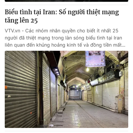
Biểu tình tại Iran: Số người thiệt mạng
® Cấm sao chép dưới mọi hình thức nếu không có sự chấp
tăng lên 25
thuận bằng văn bản. Ghi rõ nguồn VTV.vn khi phát hành lại
thông tin từ website này.
VTV.vn - Các nhóm nhân quyền cho biết ít nhất 25
người đã thiệt mạng trong làn sóng biểu tình tại Iran
liên quan đến khủng hoảng kinh tế và đồng tiền mất...