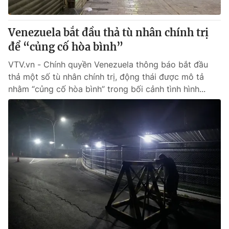
Giấy phép hoạt động báo in và báo điện tử số 483/GP-BTTTT
cấp ngày 29/12/2023
Venezuela bắt đầu thả tù nhân chính trị
Tổng Biên tập:
Vũ Thanh Thủy
để “củng cố hòa bình”
Phó Tổng Biên tập:
Nguyễn Thị Mỹ Hạnh, Phạm Quốc Thắng,
Nguyễn Trọng Ninh
VTV.vn - Chính quyền Venezuela thông báo bắt đầu
Tổng đài VTV:
024.38 355 931 - 024.38 355 932
thả một số tù nhân chính trị, động thái được mô tả
Ðiện thoại Thời báo VTV:
024.66 897 897
nhằm “củng cố hòa bình” trong bối cảnh tình hình...
Email:
toasoan@vtv.vn
Liên hệ quảng cáo:
024-7300.7108