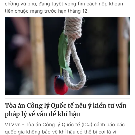
chồng vũ phu, đang tuyệt vọng tìm cách nộp khoản
tiền chuộc mạng trước hạn tháng 12.
Tòa án Công lý Quốc tế nêu ý kiến tư vấn
pháp lý về vấn đề khí hậu
VTV.vn - Tòa án Công lý Quốc tế (ICJ) cảnh báo các
quốc gia không bảo vệ khí hậu có thể bị coi là vi