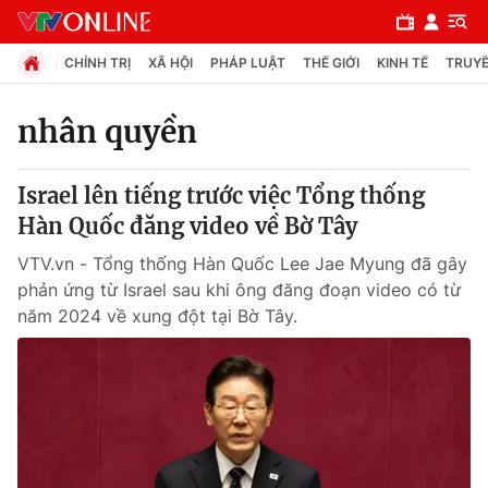
CHÍNH TRỊ
XÃ HỘI
PHÁP LUẬT
THẾ GIỚI
KINH TẾ
TRUYỀ
nhân quyền
Chuyên mục
Israel lên tiếng trước việc Tổng thống
Chính trị
Hàn Quốc đăng video về Bờ Tây
VTV.vn - Tổng thống Hàn Quốc Lee Jae Myung đã gây
Xã hội
phản ứng từ Israel sau khi ông đăng đoạn video có từ
năm 2024 về xung đột tại Bờ Tây.
Pháp luật
Y tế
Thế giới