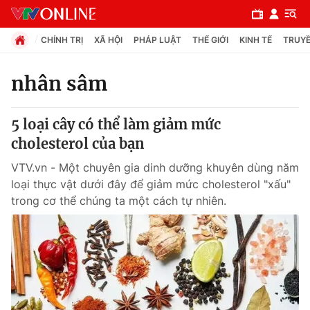
CHÍNH TRỊ
XÃ HỘI
PHÁP LUẬT
THẾ GIỚI
KINH TẾ
TRUYỀ
nhân sâm
Chuyên mục
5 loại cây có thể làm giảm mức
Chính trị
cholesterol của bạn
VTV.vn - Một chuyên gia dinh dưỡng khuyên dùng năm
Xã hội
loại thực vật dưới đây để giảm mức cholesterol "xấu"
trong cơ thể chúng ta một cách tự nhiên.
Pháp luật
Y tế
Thế giới