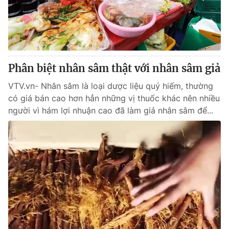
Giao lưu trực tuyến
Sản phẩm
Lịch phát sóng
Thị trường
Tư vấn
Phân biệt nhân sâm thật với nhân sâm giả
Chuyên mục khác
Emagazine
VTV.vn- Nhân sâm là loại dược liệu quý hiếm, thường
Podcast
có giá bán cao hơn hẳn những vị thuốc khác nên nhiều
người vì hám lợi nhuận cao đã làm giả nhân sâm để...
Photo
Infographic
Video
Shorts video
VTV Money
VTV Thể thao
VTV Sức khoẻ
Bất động sản