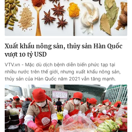
Tin tức
Kinh tế
Thế giới đó đây
Tài chính
Dữ liệu và đời sống
Câu chuyện quốc tế
Thị trường
Xuất khẩu nông sản, thủy sản Hàn Quốc
Truyền hình
Góc doanh nghiệp
vượt 10 tỷ USD
Phim VTV
Giải trí
VTV.vn - Mặc dù dịch bệnh diễn biến phức tạp tại
Hậu trường
nhiều nước trên thế giới, nhưng xuất khẩu nông sản,
Điện ảnh
thủy sản của Hàn Quốc năm 2021 vẫn tăng mạnh.
Đời sống
Nhân vật
Âm nhạc
Du lịch
Khán giả
Giáo dục
Sao
Làm đẹp
Giải sao mai
Tuyển sinh
Công nghệ
Chất lượng cuộc sống
Học trực tuyến
Hitech Công nghệ tương lai