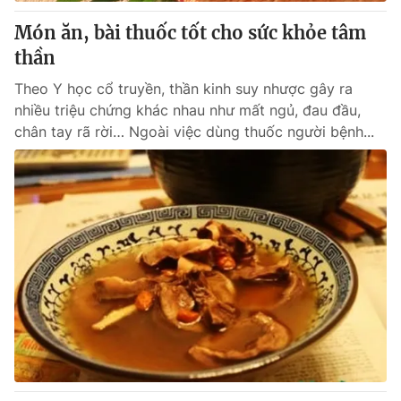
Món ăn, bài thuốc tốt cho sức khỏe tâm
thần
® Cấm sao chép dưới mọi hình thức nếu không có sự chấp
Theo Y học cổ truyền, thần kinh suy nhược gây ra
thuận bằng văn bản. Ghi rõ nguồn VTV.vn khi phát hành lại
nhiều triệu chứng khác nhau như mất ngủ, đau đầu,
thông tin từ website này.
chân tay rã rời… Ngoài việc dùng thuốc người bệnh...