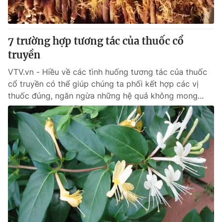
Thị trường 24h
Tấm lòng Việt
VTV4
Vươn mình bằng AI
7 trường hợp tương tác của thuốc cổ
truyền
VTV9
VTV8
VTV.vn - Hiều về các tình huống tương tác của thuốc
cổ truyền có thể giúp chúng ta phối kết hợp các vị
Liên hệ tòa soạn
English
thuốc đúng, ngăn ngừa những hệ quả không mong...
THỜI BÁO VTV
Theo dõi báo trên
Cơ quan chủ quản:
Đài Truyền hình Việt Nam