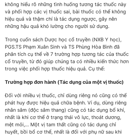
Phim VTV
không hiểu rõ những tình huống tương tác thuốc này
Giải trí
và phối hợp các vị thuốc sai, bài thuốc có thể không
Hậu trường
hiệu quả và thậm chí là tác dụng ngược, gây nên
Điện ảnh
Đời sống
Nhân vật
những hậu quả khó lường cho người sử dụng.
Âm nhạc
Du lịch
Khán giả
Trong cuốn sách Dược học cổ truyền (NXB Y học),
Giáo dục
Sao
PGS.TS Phạm Xuân Sinh và TS Phùng Hòa Bình đã
Làm đẹp
Giải sao mai
phân tích cụ thể về 7 trường hợp tương tác của thuốc
Tuyển sinh
Công nghệ
Chất lượng cuộc sống
cổ truyền, từ đó giúp chúng ta có nhiều kiến thức hơn
Học trực tuyến
trong việc phối hợp thuốc hiệu quả. Cụ thể:
Hitech Công nghệ tương lai
Giao lưu trực tuyến
Trường hợp đơn hành (Tác dụng của một vị thuốc)
Sản phẩm
Lịch phát sóng
Đối với nhiều vị thuốc, chỉ dùng riêng nó cũng có thể
Thị trường
phát huy được hiệu quả chữa bệnh. Ví dụ, dùng riêng
Tư vấn
nhân sâm (độc sâm thang) cũng có tác dụng bổ khí,
Chuyên mục khác
nhất là khi cơ thể ở trạng thái vô lực, thoát dương,
mệt mỏi,… Một vị tam thất cũng có tác dụng chỉ
Emagazine
Podcast
huyết, bồi bổ cơ thể, nhất là đối với phụ nữ sau khi