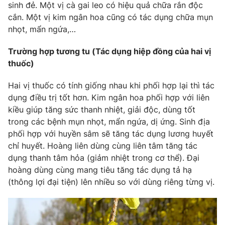
sinh đẻ. Một vị cà gai leo có hiệu quả chữa rắn độc
Photo
Infographic
cắn. Một vị kim ngân hoa cũng có tác dụng chữa mụn
nhọt, mẩn ngứa,…
Video
Shorts video
Trường hợp tương tu (Tác dụng hiệp đồng của hai vị
thuốc)
VTV Money
VTV Thể thao
Hai vị thuốc có tính giống nhau khi phối hợp lại thì tác
dụng điều trị tốt hơn. Kim ngân hoa phối hợp với liên
VTV Sức khoẻ
Bất động sản
kiều giúp tăng sức thanh nhiệt, giải độc, dùng tốt
trong các bệnh mụn nhọt, mẩn ngứa, dị ứng. Sinh địa
Thị trường 24h
Tấm lòng Việt
phối hợp với huyền sâm sẽ tăng tác dụng lương huyết
chỉ huyết. Hoàng liên dùng cùng liên tâm tăng tác
dụng thanh tâm hỏa (giảm nhiệt trong cơ thể). Đại
VTV4
Vươn mình bằng AI
hoàng dùng cùng mang tiêu tăng tác dụng tả hạ
(thông lợi đại tiện) lên nhiều so với dùng riêng từng vị.
VTV9
VTV8
Liên hệ tòa soạn
English