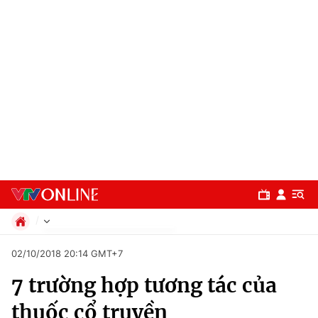
Chính trị
02/10/2018 20:14 GMT+7
Xã hội
7 trường hợp tương tác của
Pháp luật
Chuyên mục
Kinh tế
thuốc cổ truyền
Thể thao