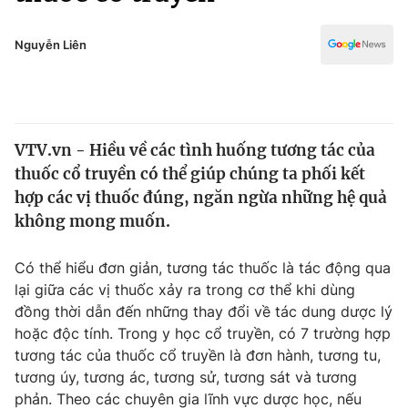
Chính trị
Truyền hình
Văn hóa - Giải trí
Nguyễn Liên
Xã hội
Y tế
Đời sống
Pháp luật
Công nghệ
Giáo dục
VTV.vn - Hiều về các tình huống tương tác của
Y tế
thuốc cổ truyền có thể giúp chúng ta phối kết
hợp các vị thuốc đúng, ngăn ngừa những hệ quả
Thế giới
không mong muốn.
Tin tức
Có thể hiểu đơn giản, tương tác thuốc là tác động qua
Kinh tế
lại giữa các vị thuốc xảy ra trong cơ thể khi dùng
Thế giới đó đây
Tài chính
đồng thời dẫn đến những thay đổi về tác dung dược lý
Dữ liệu và đời sống
Câu chuyện quốc tế
hoặc độc tính. Trong y học cổ truyền, có 7 trường hợp
Thị trường
tương tác của thuốc cổ truyền là đơn hành, tương tu,
Truyền hình
tương úy, tương ác, tương sử, tương sát và tương
Góc doanh nghiệp
phản. Theo các chuyên gia lĩnh vực dược học, nếu