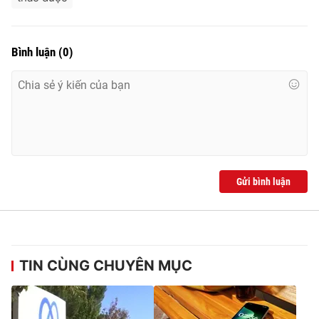
Bình luận
(
0
)
Gửi bình luận
TIN CÙNG CHUYÊN MỤC