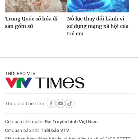
Trung Quốc số hóa di
Nỗ lực thay đổi hành vi
sản gốm sứ
sử dụng mạng xã hội của
trẻ em
THỜI BÁO VTV
Theo dõi báo trên
Cơ quan chủ quản:
Đài Truyền hình Việt Nam
Cơ quan báo chí:
Thời báo VTV
Giấy phép hoạt động báo in và báo điện tử số 483/GP-BTTTT