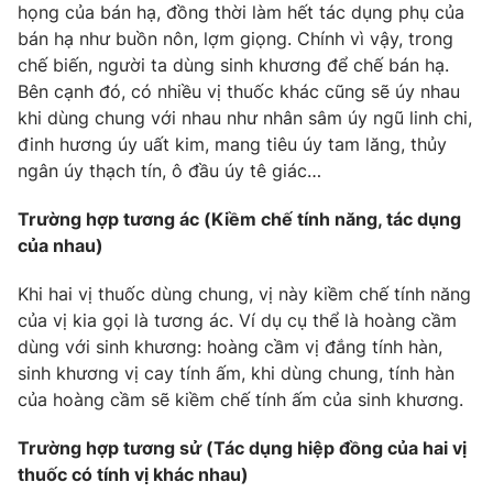
Email:
toasoan@vtv.vn
họng của bán hạ, đồng thời làm hết tác dụng phụ của
Liên hệ quảng cáo:
024-7300.7108
bán hạ như buồn nôn, lợm giọng. Chính vì vậy, trong
chế biến, người ta dùng sinh khương để chế bán hạ.
Bên cạnh đó, có nhiều vị thuốc khác cũng sẽ úy nhau
khi dùng chung với nhau như nhân sâm úy ngũ linh chi,
đinh hương úy uất kim, mang tiêu úy tam lăng, thủy
ngân úy thạch tín, ô đầu úy tê giác…
Trường hợp tương ác (Kiềm chế tính năng, tác dụng
của nhau)
Khi hai vị thuốc dùng chung, vị này kiềm chế tính năng
của vị kia gọi là tương ác. Ví dụ cụ thể là hoàng cầm
® Cấm sao chép dưới mọi hình thức nếu không có sự chấp
dùng với sinh khương: hoàng cầm vị đắng tính hàn,
thuận bằng văn bản. Ghi rõ nguồn VTV.vn khi phát hành lại
sinh khương vị cay tính ấm, khi dùng chung, tính hàn
thông tin từ website này.
của hoàng cầm sẽ kiềm chế tính ấm của sinh khương.
Trường hợp tương sử (Tác dụng hiệp đồng của hai vị
thuốc có tính vị khác nhau)