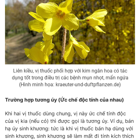
THỜI BÁO VTV
Theo dõi báo trên
Cơ quan chủ quản:
Đài Truyền hình Việt Nam
Liên kiều, vị thuốc phối hợp với kim ngân hoa có tác
Cơ quan báo chí:
Thời báo VTV
dụng tốt trong điều trị các bệnh mụn nhọt, mẩn ngứa
Giấy phép hoạt động báo in và báo điện tử số 483/GP-BTTTT
(Hình minh họa: kraeuter-und-duftpflanzen.de)
cấp ngày 29/12/2023
Tổng Biên tập:
Trường hợp tương úy (Ức chế độc tính của nhau)
Vũ Thanh Thủy
Phó Tổng Biên tập:
Nguyễn Thị Mỹ Hạnh, Phạm Quốc Thắng,
Khi hai vị thuốc dùng chung, vị này ức chế tính độc
Nguyễn Trọng Ninh
của vị kia (nếu có) thì được gọi là tương úy. Ví dụ, bán
Tổng đài VTV:
024.38 355 931 - 024.38 355 932
hạ úy sinh khương: tức là khi vị thuốc bán hạ dùng với
Ðiện thoại Thời báo VTV:
024.66 897 897
sinh khương, sinh khương sẽ làm mất đi tính kích thích