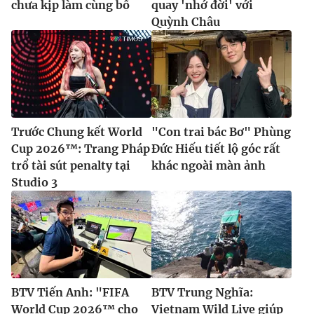
chưa kịp làm cùng bố
quay 'nhớ đời' với
Quỳnh Châu
Trước Chung kết World
"Con trai bác Bơ" Phùng
Cup 2026™: Trang Pháp
Đức Hiếu tiết lộ góc rất
trổ tài sút penalty tại
khác ngoài màn ảnh
Studio 3
BTV Tiến Anh: "FIFA
BTV Trung Nghĩa:
World Cup 2026™ cho
Vietnam Wild Live giúp