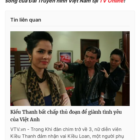
sóng của Đài Truyền hình Việt Nam tại
TV Online
!
Photo
Infographic
Tin liên quan
Video
Shorts video
VTV Money
VTV Thể thao
VTV Sức khoẻ
Bất động sản
Thị trường 24h
Tấm lòng Việt
VTV4
Vươn mình bằng AI
Kiều Thanh bất chấp thủ đoạn để giành tình yêu
VTV9
VTV8
của Việt Anh
VTV.vn - Trong Khi đàn chim trở về 3, nữ diễn viên
Kiều Thanh đảm nhận vai Kiều Loan, một người phụ
Liên hệ tòa soạn
English