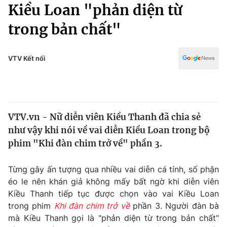
Chính trị
Kiều Loan "phản diện từ
Truyền hình
trong bản chất"
Văn hóa - Giải trí
Xã hội
Y tế
Đời sống
VTV Kết nối
Pháp luật
Công nghệ
Giáo dục
Y tế
VTV.vn - Nữ diễn viên Kiều Thanh đã chia sẻ
Thế giới
như vậy khi nói về vai diễn Kiều Loan trong bộ
Tin tức
phim "Khi đàn chim trở về" phần 3.
Kinh tế
Thế giới đó đây
Từng gây ấn tượng qua nhiều vai diễn cá tính, số phận
Tài chính
Dữ liệu và đời sống
éo le nên khán giả không mấy bất ngờ khi diễn viên
Câu chuyện quốc tế
Thị trường
Kiều Thanh tiếp tục được chọn vào vai Kiều Loan
trong phim
Khi đàn chim trở về
phần 3. Người đàn bà
Truyền hình
Góc doanh nghiệp
mà Kiều Thanh gọi là "phản diện từ trong bản chất"