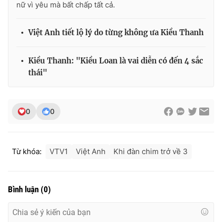
nữ vì yêu mà bất chấp tất cả.
Việt Anh tiết lộ lý do từng không ưa Kiều Thanh
THỜI BÁO VTV
Kiều Thanh: "Kiều Loan là vai diễn có đến 4 sắc
thái"
Theo dõi báo trên
0
0
Cơ quan chủ quản:
Đài Truyền hình Việt Nam
Cơ quan báo chí:
Thời báo VTV
Từ khóa:
VTV1
Việt Anh
Khi đàn chim trở về 3
Giấy phép hoạt động báo in và báo điện tử số 483/GP-BTTTT
cấp ngày 29/12/2023
Tổng Biên tập:
Vũ Thanh Thủy
Bình luận
(
0
)
Phó Tổng Biên tập:
Nguyễn Thị Mỹ Hạnh, Phạm Quốc Thắng,
Nguyễn Trọng Ninh
Tổng đài VTV:
024.38 355 931 - 024.38 355 932