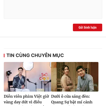
Ðiện thoại Thời báo VTV:
024.66 897 897
Email:
toasoan@vtv.vn
Liên hệ quảng cáo:
024-7300.7108
Gửi bình luận
TIN CÙNG CHUYÊN MỤC
® Cấm sao chép dưới mọi hình thức nếu không có sự chấp
thuận bằng văn bản. Ghi rõ nguồn VTV.vn khi phát hành lại
thông tin từ website này.
Diễn viên phim Việt giờ
Dưới ô cửa sáng đèn:
vàng day dứt vì điều
Quang Sự bật mí cảnh