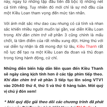
Phim VTV
này, ngay từ những tập đầu tiên đã bộc lộ những nét
Giải trí
cá tính riêng. Tuy nhiên đó mới chỉ là sự mở đầu của
Hậu trường
một Kiều Loan tham vọng đến mức tàn nhẫn.
Điện ảnh
Đời sống
Nhân vật
Với ánh mắt sắc như dao cau nhưng có cá tính và nhan
Âm nhạc
Du lịch
sắc khiến nhiều người muốn lại gần, vai diễn Kiều Loan
Khán giả
Giáo dục
Sao
trong
Khi đàn chim trở về
phần 3 cũng chính là mấu
Làm đẹp
Giải sao mai
chốt, là tâm điểm của rất nhiều xung đột. Hứng thú với
Tuyển sinh
vai diễn tự nhận là đã mong đợi từ lâu,
Kiều Thanh
rất
Công nghệ
Chất lượng cuộc sống
nỗ lực để tạo ra một Kiều Loan đa đoan và thủ đoạn
Học trực tuyến
Hitech Công nghệ tương lai
trong từng hành động, cử chỉ.
Giao lưu trực tuyến
Sản phẩm
Những diễn biến hấp dẫn liên quan đến Kiều Thanh
sẽ ngày càng kịch tính hơn ở các tập phim tiếp theo.
Lịch phát sóng
Thị trường
Khi đàn chim trở về
phần 3 tiếp tục lên sóng VTV1
Tư vấn
vào 20h40 thứ 4, thứ 5 và thứ 6 hàng tuần. Mời quý
vị chú ý đón xem!
Chuyên mục khác
Emagazine
Podcast
* Mời quý độc giả theo dõi các chương trình đã phát