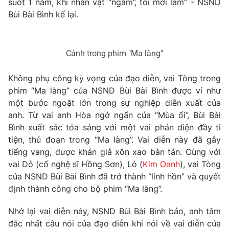
suốt 1 năm, khi nhân vật “ngấm”, tôi mới làm” - NSND
Bùi Bài Bình kể lại.
Photo
Infographic
Video
Shorts video
Cảnh trong phim "Ma làng"
VTV Money
VTV Thể thao
Không phụ công kỳ vọng của đạo diễn, vai Tòng trong
phim “Ma làng” của NSND Bùi Bài Bình được ví như
một bước ngoặt lớn trong sự nghiệp diễn xuất của
VTV Sức khoẻ
Bất động sản
anh. Từ vai anh Hòa ngớ ngẩn của “Mùa ổi”, Bùi Bài
Bình xuất sắc tỏa sáng với một vai phản diện đầy ti
Thị trường 24h
Tấm lòng Việt
tiện, thủ đoạn trong “Ma làng”. Vai diễn này đã gây
tiếng vang, được khán giả xôn xao bàn tán. Cùng với
vai Dỏ (cố nghệ sĩ Hồng Sơn), Ló (
Kim Oanh
), vai Tòng
VTV4
Vươn mình bằng AI
của NSND Bùi Bài Bình đã trở thành “linh hồn” và quyết
định thành công cho bộ phim “Ma làng”.
VTV9
VTV8
Nhớ lại vai diễn này, NSND Bùi Bài Bình bảo, anh tâm
đắc nhất câu nói của đạo diễn khi nói về vai diễn của
Liên hệ tòa soạn
English