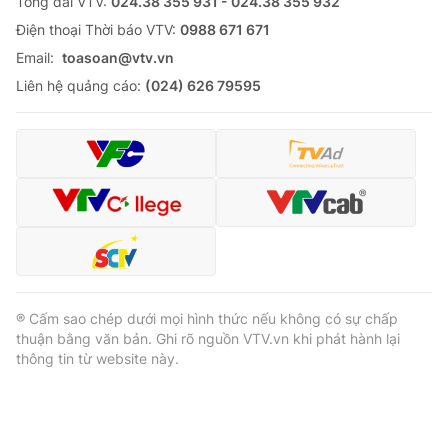
Tổng đài VTV:
024.38 355 931 - 024.38 355 932
Ðiện thoại Thời báo VTV:
0988 671 671
Email:
toasoan@vtv.vn
Liên hệ quảng cáo:
(024) 626 79595
® Cấm sao chép dưới mọi hình thức nếu không có sự chấp
thuận bằng văn bản. Ghi rõ nguồn VTV.vn khi phát hành lại
thông tin từ website này.