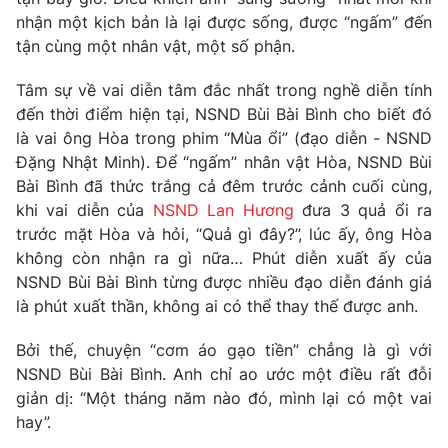
nhận một kịch bản là lại được sống, được “ngấm” đến
tận cùng một nhân vật, một số phận.
Tâm sự về vai diễn tâm đắc nhất trong nghề diễn tính
đến thời điểm hiện tại, NSND Bùi Bài Bình cho biết đó
là vai ông Hòa trong phim “Mùa ổi” (đạo diễn - NSND
Đặng Nhật Minh). Để “ngấm” nhân vật Hòa, NSND Bùi
Bài Bình đã thức trắng cả đêm trước cảnh cuối cùng,
khi vai diễn của
NSND Lan Hương
đưa 3 quả ổi ra
trước mặt Hòa và hỏi, “Quả gì đây?”, lúc ấy, ông Hòa
không còn nhận ra gì nữa… Phút diễn xuất ấy của
NSND Bùi Bài Bình từng được nhiều đạo diễn đánh giá
là phút xuất thần, không ai có thể thay thế được anh.
Bởi thế, chuyện “cơm áo gạo tiền” chẳng là gì với
NSND Bùi Bài Bình. Anh chỉ ao ước một điều rất đỗi
giản dị: “Một tháng năm nào đó, mình lại có một vai
hay”.