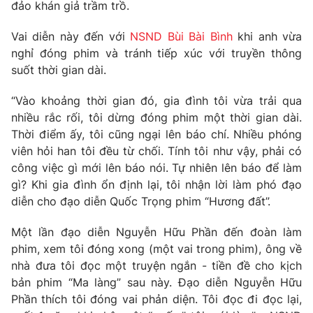
Phim VTV
đảo khán giả trầm trồ.
Giải trí
Hậu trường
Vai diễn này đến với
NSND Bùi Bài Bình
khi anh vừa
Điện ảnh
nghỉ đóng phim và tránh tiếp xúc với truyền thông
Đời sống
Nhân vật
suốt thời gian dài.
Âm nhạc
Du lịch
Khán giả
Giáo dục
Sao
“Vào khoảng thời gian đó, gia đình tôi vừa trải qua
Làm đẹp
Giải sao mai
nhiều rắc rối, tôi dừng đóng phim một thời gian dài.
Tuyển sinh
Thời điểm ấy, tôi cũng ngại lên báo chí. Nhiều phóng
Công nghệ
Chất lượng cuộc sống
viên hỏi han tôi đều từ chối. Tính tôi như vậy, phải có
Học trực tuyến
Hitech Công nghệ tương lai
công việc gì mới lên báo nói. Tự nhiên lên báo để làm
Giao lưu trực tuyến
gì? Khi gia đình ổn định lại, tôi nhận lời làm phó đạo
Sản phẩm
diễn cho đạo diễn Quốc Trọng phim “Hương đất”.
Lịch phát sóng
Thị trường
Một lần đạo diễn Nguyễn Hữu Phần đến đoàn làm
phim, xem tôi đóng xong (một vai trong phim), ông về
Tư vấn
nhà đưa tôi đọc một truyện ngắn - tiền đề cho kịch
Chuyên mục khác
bản phim “Ma làng” sau này. Đạo diễn Nguyễn Hữu
Emagazine
Podcast
Phần thích tôi đóng vai phản diện. Tôi đọc đi đọc lại,