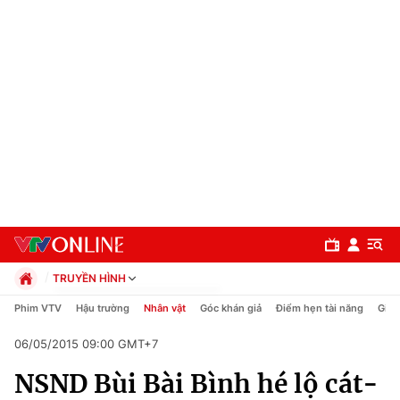
TRUYỀN HÌNH
Chính trị
Phim VTV
Hậu trường
Nhân vật
Góc khán giả
Điểm hẹn tài năng
Giải
Xã hội
06/05/2015 09:00 GMT+7
Pháp luật
Chuyên mục
Kinh tế
NSND Bùi Bài Bình hé lộ cát-
Thể thao