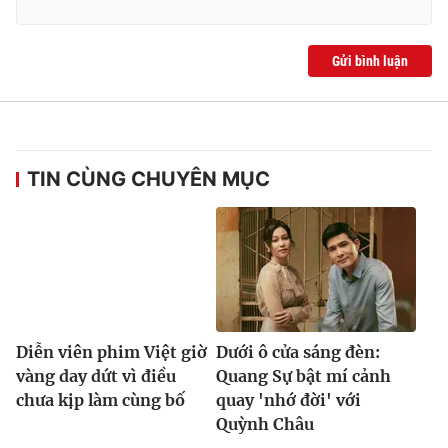
Gửi bình luận
TIN CÙNG CHUYÊN MỤC
Diễn viên phim Việt giờ
Dưới ô cửa sáng đèn:
vàng day dứt vì điều
Quang Sự bật mí cảnh
chưa kịp làm cùng bố
quay 'nhớ đời' với
Quỳnh Châu