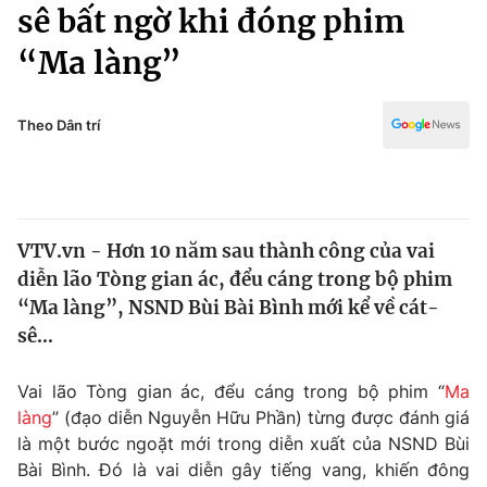
Chính trị
sê bất ngờ khi đóng phim
Truyền hình
“Ma làng”
Văn hóa - Giải trí
Xã hội
Y tế
Đời sống
Theo Dân trí
Pháp luật
Công nghệ
Giáo dục
Y tế
VTV.vn - Hơn 10 năm sau thành công của vai
Thế giới
diễn lão Tòng gian ác, đểu cáng trong bộ phim
Tin tức
“Ma làng”, NSND Bùi Bài Bình mới kể về cát-
Kinh tế
sê…
Thế giới đó đây
Tài chính
Dữ liệu và đời sống
Câu chuyện quốc tế
Vai lão Tòng gian ác, đểu cáng trong bộ phim “
Ma
Thị trường
làng
” (đạo diễn Nguyễn Hữu Phần) từng được đánh giá
là một bước ngoặt mới trong diễn xuất của NSND Bùi
Truyền hình
Góc doanh nghiệp
Bài Bình. Đó là vai diễn gây tiếng vang, khiến đông