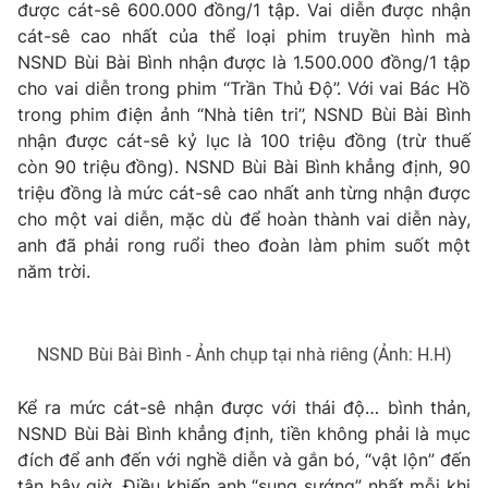
được cát-sê 600.000 đồng/1 tập. Vai diễn được nhận
cát-sê cao nhất của thể loại phim truyền hình mà
NSND Bùi Bài Bình nhận được là 1.500.000 đồng/1 tập
cho vai diễn trong phim “Trần Thủ Độ”. Với vai Bác Hồ
trong phim điện ảnh “Nhà tiên tri”, NSND Bùi Bài Bình
nhận được cát-sê kỷ lục là 100 triệu đồng (trừ thuế
còn 90 triệu đồng). NSND Bùi Bài Bình khẳng định, 90
triệu đồng là mức cát-sê cao nhất anh từng nhận được
cho một vai diễn, mặc dù để hoàn thành vai diễn này,
anh đã phải rong ruổi theo đoàn làm phim suốt một
năm trời.
NSND Bùi Bài Bình - Ảnh chụp tại nhà riêng (Ảnh: H.H)
Kể ra mức cát-sê nhận được với thái độ… bình thản,
NSND Bùi Bài Bình khẳng định, tiền không phải là mục
đích để anh đến với nghề diễn và gắn bó, “vật lộn” đến
tận bây giờ. Điều khiến anh “sung sướng” nhất mỗi khi