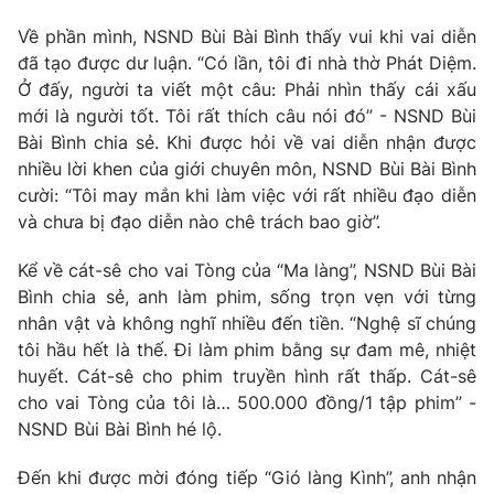
Email:
toasoan@vtv.vn
Liên hệ quảng cáo:
024-7300.7108
Về phần mình, NSND Bùi Bài Bình thấy vui khi vai diễn
đã tạo được dư luận. “Có lần, tôi đi nhà thờ Phát Diệm.
Ở đấy, người ta viết một câu: Phải nhìn thấy cái xấu
mới là người tốt. Tôi rất thích câu nói đó” - NSND Bùi
Bài Bình chia sẻ. Khi được hỏi về vai diễn nhận được
nhiều lời khen của giới chuyên môn, NSND Bùi Bài Bình
cười: “Tôi may mắn khi làm việc với rất nhiều đạo diễn
và chưa bị đạo diễn nào chê trách bao giờ”.
Kể về cát-sê cho vai Tòng của “Ma làng”, NSND Bùi Bài
Bình chia sẻ, anh làm phim, sống trọn vẹn với từng
nhân vật và không nghĩ nhiều đến tiền. “Nghệ sĩ chúng
® Cấm sao chép dưới mọi hình thức nếu không có sự chấp
tôi hầu hết là thế. Đi làm phim bằng sự đam mê, nhiệt
thuận bằng văn bản. Ghi rõ nguồn VTV.vn khi phát hành lại
huyết. Cát-sê cho phim truyền hình rất thấp. Cát-sê
thông tin từ website này.
cho vai Tòng của tôi là… 500.000 đồng/1 tập phim” -
NSND Bùi Bài Bình hé lộ.
Đến khi được mời đóng tiếp “Gió làng Kình”, anh nhận