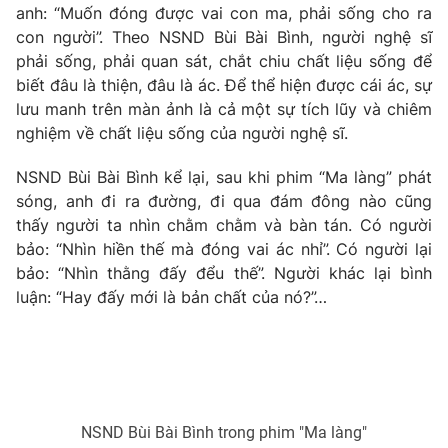
anh: “Muốn đóng được vai con ma, phải sống cho ra
con người”. Theo NSND Bùi Bài Bình, người nghệ sĩ
phải sống, phải quan sát, chắt chiu chất liệu sống để
biết đâu là thiện, đâu là ác. Để thể hiện được cái ác, sự
THỜI BÁO VTV
lưu manh trên màn ảnh là cả một sự tích lũy và chiêm
nghiệm về chất liệu sống của người nghệ sĩ.
Theo dõi báo trên
NSND Bùi Bài Bình kể lại, sau khi phim “Ma làng” phát
sóng, anh đi ra đường, đi qua đám đông nào cũng
Cơ quan chủ quản:
Đài Truyền hình Việt Nam
thấy người ta nhìn chằm chằm và bàn tán. Có người
Cơ quan báo chí:
Thời báo VTV
bảo: “Nhìn hiền thế mà đóng vai ác nhỉ”. Có người lại
Giấy phép hoạt động báo in và báo điện tử số 483/GP-BTTTT
bảo: “Nhìn thằng đấy đểu thế”. Người khác lại bình
cấp ngày 29/12/2023
luận: “Hay đấy mới là bản chất của nó?”…
Tổng Biên tập:
Vũ Thanh Thủy
Phó Tổng Biên tập:
Nguyễn Thị Mỹ Hạnh, Phạm Quốc Thắng,
Nguyễn Trọng Ninh
Tổng đài VTV:
024.38 355 931 - 024.38 355 932
Ðiện thoại Thời báo VTV:
024.66 897 897
NSND Bùi Bài Bình trong phim "Ma làng"