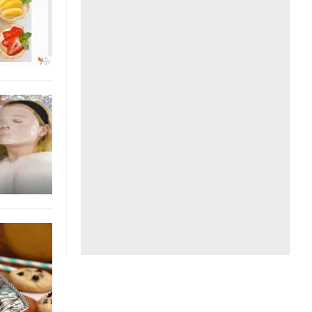
Liên hệ toà soạn
hệ tương lai