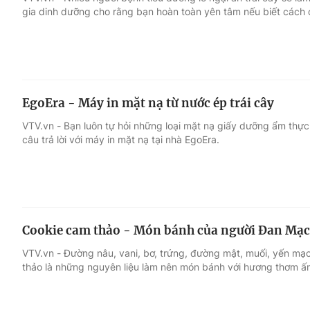
gia dinh dưỡng cho rằng bạn hoàn toàn yên tâm nếu biết cách 
Giải trí
Đời sống
Điện ảnh
Du lịch
EgoEra - Máy in mặt nạ từ nước ép trái cây
Âm nhạc
Làm đẹp
VTV.vn - Bạn luôn tự hỏi những loại mặt nạ giấy dưỡng ẩm thực
câu trả lời với máy in mặt nạ tại nhà EgoEra.
Sao
Chất lượng cuộc sốn
Cookie cam thảo - Món bánh của người Đan Mạ
VTV.vn - Đường nâu, vani, bơ, trứng, đường mật, muối, yến mạch
thảo là những nguyên liệu làm nên món bánh với hương thơm ấ