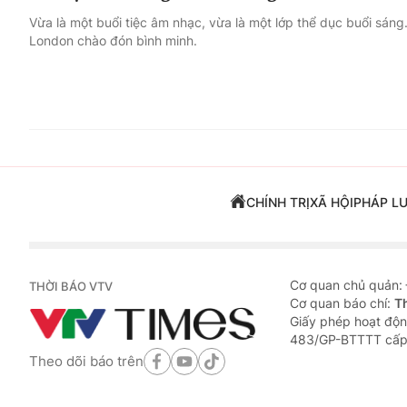
Vừa là một buổi tiệc âm nhạc, vừa là một lớp thể dục buổi sáng.
London chào đón bình minh.
CHÍNH TRỊ
XÃ HỘI
PHÁP L
Cơ quan chủ quản:
THỜI BÁO VTV
Cơ quan báo chí:
T
Giấy phép hoạt độn
483/GP-BTTTT cấp
Theo dõi báo trên