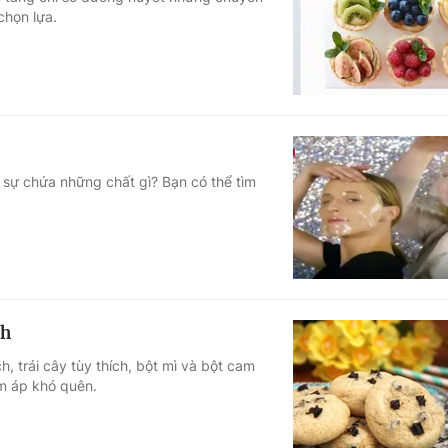
chọn lựa.
Góc ảnh
Giáo dục
Công nghệ
Tuyển sinh
Hitech Công ng
Học trực tuyến
Sản phẩm
 sự chứa những chất gì? Bạn có thể tìm
g
Thị trường
Tư vấn
ch
, trái cây tùy thích, bột mì và bột cam
m áp khó quên.