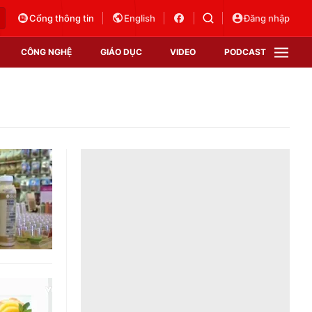
Cổng thông tin
English
Đăng nhập
CÔNG NGHỆ
GIÁO DỤC
VIDEO
PODCAST
VTV Money
VTV Thể thao
VTV Sức khoẻ
Bất động sản
Thị trường 24h
Tấm lòng Việt
Vươn mình bằng AI
VTV4
VTV8
VTV9
Lịch phát sóng
Giao lưu trực tuyến
Sự kiện