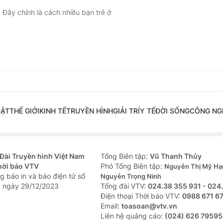
 Đây chính là cách nhiều bạn trẻ ở
UẬT
THẾ GIỚI
KINH TẾ
TRUYỀN HÌNH
GIẢI TRÍ
Y TẾ
ĐỜI SỐNG
CÔNG NG
Đài Truyền hình Việt Nam
Tổng Biên tập:
Vũ Thanh Thủy
hời báo VTV
Phó Tổng Biên tập:
Nguyễn Thị Mỹ Hạ
g báo in và báo điện tử số
Nguyễn Trọng Ninh
 ngày 29/12/2023
Tổng đài VTV:
024.38 355 931 - 024
Ðiện thoại Thời báo VTV:
0988 671 6
Email:
toasoan@vtv.vn
Liên hệ quảng cáo:
(024) 626 79595