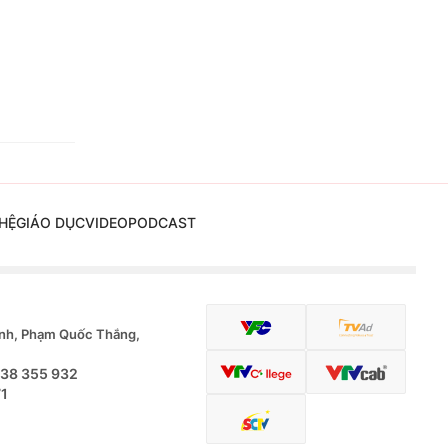
HỆ
GIÁO DỤC
VIDEO
PODCAST
nh, Phạm Quốc Thắng,
.38 355 932
71