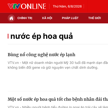
Thứ Năm, 6/8/2026
CHÍNH TRỊ
XÃ HỘI
PHÁP LUẬT
THẾ GIỚI
Chính trị
Xã hội
nước ép hoa quả
Thế giới
Kinh tế
Bùng nổ công nghệ nước ép lạnh
Tin tức
Tài chính
VTV.vn - Một nữ doanh nhân người Mỹ 30 tuổi đã mạnh dạn đầ
không biến đổi gene và giữ nguyên vẹn chất dinh dưỡng.
Thế giới đó đây
Thị trường
Câu chuyện quốc tế
Góc doanh nghiệp
Dữ liệu và đời sống
Một số nước ép hoa quả tốt cho bệnh nhân đái t
VTV.vn - Nhiều người bệnh tiểu đường lo ngại ăn trái cây sẽ l