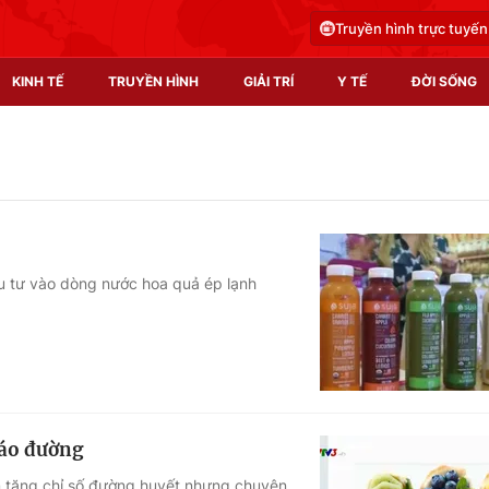
Truyền hình trực tuyến
KINH TẾ
TRUYỀN HÌNH
GIẢI TRÍ
Y TẾ
ĐỜI SỐNG
Pháp luật
Y tế
Truyền hình
Multimedia
Phim VTV
Video
u tư vào dòng nước hoa quả ép lạnh
Hậu trường
Shorts video
Nhân vật
Podcast
Khán giả
EMagazine
Giải sao mai
Photo
háo đường
Infographic
àm tăng chỉ số đường huyết nhưng chuyên