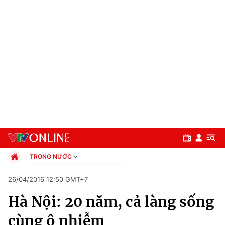
TRONG NƯỚC
Chính trị
26/04/2016 12:50 GMT+7
Xã hội
Hà Nội: 20 năm, cả làng sống
Pháp luật
Chuyên mục
Kinh tế
cùng ô nhiễm
Thể thao