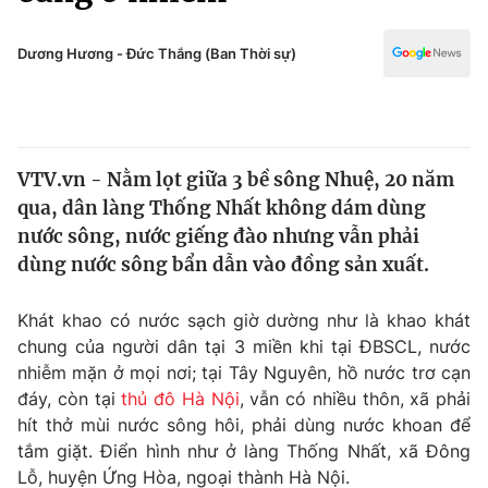
Chính trị
Truyền hình
Văn hóa - Giải trí
Dương Hương - Đức Thắng (Ban Thời sự)
Xã hội
Y tế
Đời sống
Pháp luật
Công nghệ
Giáo dục
VTV.vn - Nằm lọt giữa 3 bề sông Nhuệ, 20 năm
Y tế
qua, dân làng Thống Nhất không dám dùng
nước sông, nước giếng đào nhưng vẫn phải
Thế giới
dùng nước sông bẩn dẫn vào đồng sản xuất.
Tin tức
Khát khao có nước sạch giờ dường như là khao khát
Kinh tế
chung của người dân tại 3 miền khi tại ĐBSCL, nước
Thế giới đó đây
Tài chính
nhiễm mặn ở mọi nơi; tại Tây Nguyên, hồ nước trơ cạn
Dữ liệu và đời sống
Câu chuyện quốc tế
đáy, còn tại
thủ đô Hà Nội
, vẫn có nhiều thôn, xã phải
Thị trường
hít thở mùi nước sông hôi, phải dùng nước khoan để
Truyền hình
tắm giặt. Điển hình như ở làng Thống Nhất, xã Đông
Góc doanh nghiệp
Lỗ, huyện Ứng Hòa, ngoại thành Hà Nội.