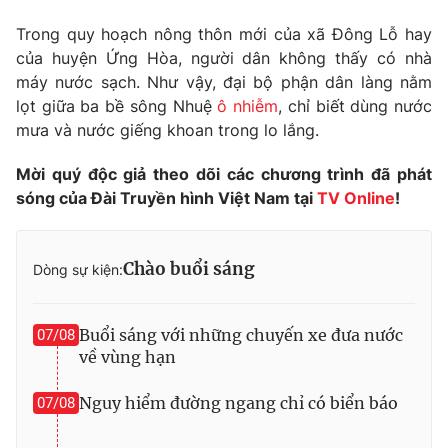
Phim VTV
Giải trí
Trong quy hoạch nông thôn mới của xã Đông Lỗ hay
Hậu trường
của huyện Ứng Hòa, người dân không thấy có nhà
Điện ảnh
Đời sống
máy nước sạch. Như vậy, đại bộ phận dân làng nằm
Nhân vật
Âm nhạc
lọt giữa ba bề sông Nhuệ
ô nhiễm
, chỉ biết dùng nước
Du lịch
Khán giả
mưa và nước giếng khoan trong lo lắng.
Giáo dục
Sao
Làm đẹp
Giải sao mai
Mời quý độc giả theo dõi các chương trình đã phát
Tuyển sinh
Công nghệ
sóng của Đài Truyền hình Việt Nam tại
TV Online
!
Chất lượng cuộc sống
Học trực tuyến
Hitech Công nghệ tương lai
Giao lưu trực tuyến
Chào buổi sáng
Dòng sự kiện:
Sản phẩm
Lịch phát sóng
Thị trường
Buổi sáng với những chuyến xe đưa nước
07/08
Tư vấn
về vùng hạn
Chuyên mục khác
Nguy hiểm đường ngang chỉ có biển báo
07/08
Emagazine
Podcast