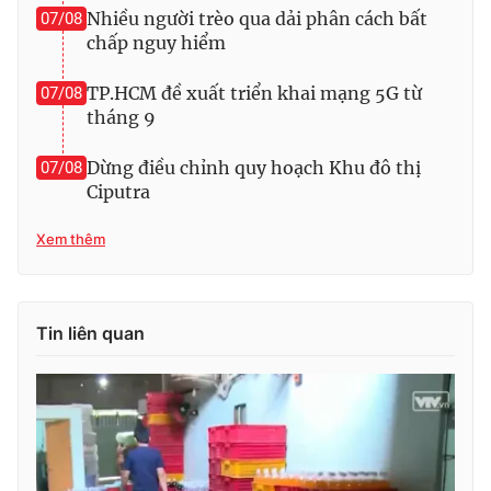
Nhiều người trèo qua dải phân cách bất
07/08
Photo
Infographic
chấp nguy hiểm
TP.HCM đề xuất triển khai mạng 5G từ
07/08
Video
Shorts video
tháng 9
VTV Money
VTV Thể thao
Dừng điều chỉnh quy hoạch Khu đô thị
07/08
Ciputra
VTV Sức khoẻ
Bất động sản
Xem thêm
Thị trường 24h
Tấm lòng Việt
Tin liên quan
VTV4
Vươn mình bằng AI
VTV9
VTV8
Liên hệ tòa soạn
English