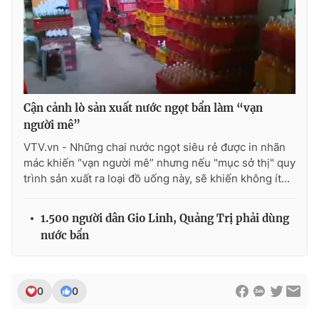
THỜI BÁO VTV
Cận cảnh lò sản xuất nước ngọt bẩn làm “vạn
người mê”
Theo dõi báo trên
VTV.vn - Những chai nước ngọt siêu rẻ được in nhãn
mác khiến “vạn người mê” nhưng nếu "mục sở thị" quy
trình sản xuất ra loại đồ uống này, sẽ khiến không ít...
Cơ quan chủ quản:
Đài Truyền hình Việt Nam
Cơ quan báo chí:
Thời báo VTV
1.500 người dân Gio Linh, Quảng Trị phải dùng
Giấy phép hoạt động báo in và báo điện tử số 483/GP-BTTTT
cấp ngày 29/12/2023
nước bẩn
Tổng Biên tập:
Vũ Thanh Thủy
Phó Tổng Biên tập:
Nguyễn Thị Mỹ Hạnh, Phạm Quốc Thắng,
Nguyễn Trọng Ninh
0
0
Tổng đài VTV:
024.38 355 931 - 024.38 355 932