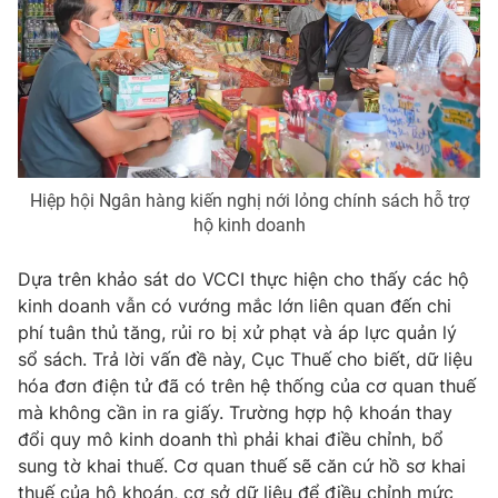
Phim VTV
Giải trí
Hậu trường
Điện ảnh
Đời sống
Nhân vật
Âm nhạc
Du lịch
Khán giả
Giáo dục
Sao
Làm đẹp
Giải sao mai
Tuyển sinh
Hiệp hội Ngân hàng kiến nghị nới lỏng chính sách hỗ trợ
Công nghệ
Chất lượng cuộc sống
hộ kinh doanh
Học trực tuyến
Hitech Công nghệ tương lai
Dựa trên khảo sát do VCCI thực hiện cho thấy các hộ
Giao lưu trực tuyến
kinh doanh vẫn có vướng mắc lớn liên quan đến chi
Sản phẩm
phí tuân thủ tăng, rủi ro bị xử phạt và áp lực quản lý
Lịch phát sóng
Thị trường
sổ sách. Trả lời vấn đề này, Cục Thuế cho biết, dữ liệu
hóa đơn điện tử đã có trên hệ thống của cơ quan thuế
Tư vấn
mà không cần in ra giấy. Trường hợp hộ khoán thay
Chuyên mục khác
đổi quy mô kinh doanh thì phải khai điều chỉnh, bổ
sung tờ khai thuế. Cơ quan thuế sẽ căn cứ hồ sơ khai
Emagazine
Podcast
thuế của hộ khoán, cơ sở dữ liệu để điều chỉnh mức