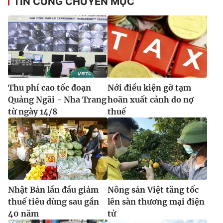
TIN CÙNG CHUYÊN MỤC
Thu phí cao tốc đoạn
Nới điều kiện gỡ tạm
Quảng Ngãi - Nha Trang
hoãn xuất cảnh do nợ
từ ngày 14/8
thuế
Nhật Bản lần đầu giảm
Nông sản Việt tăng tốc
thuế tiêu dùng sau gần
lên sàn thương mại điện
40 năm
tử