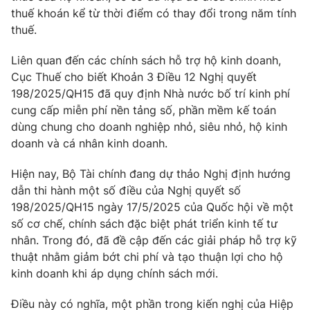
thuế khoán kể từ thời điểm có thay đổi trong năm tính
Photo
Infographic
thuế.
Liên quan đến các chính sách hỗ trợ hộ kinh doanh,
Video
Shorts video
Cục Thuế cho biết Khoản 3 Điều 12 Nghị quyết
198/2025/QH15 đã quy định Nhà nước bố trí kinh phí
VTV Money
VTV Thể thao
cung cấp miễn phí nền tảng số, phần mềm kế toán
dùng chung cho doanh nghiệp nhỏ, siêu nhỏ, hộ kinh
VTV Sức khoẻ
Bất động sản
doanh và cá nhân kinh doanh.
Hiện nay, Bộ Tài chính đang dự thảo Nghị định hướng
Thị trường 24h
Tấm lòng Việt
dẫn thi hành một số điều của Nghị quyết số
198/2025/QH15 ngày 17/5/2025 của Quốc hội về một
VTV4
Vươn mình bằng AI
số cơ chế, chính sách đặc biệt phát triển kinh tế tư
nhân. Trong đó, đã đề cập đến các giải pháp hỗ trợ kỹ
thuật nhằm giảm bớt chi phí và tạo thuận lợi cho hộ
VTV9
VTV8
kinh doanh khi áp dụng chính sách mới.
Liên hệ tòa soạn
English
Điều này có nghĩa, một phần trong kiến nghị của Hiệp