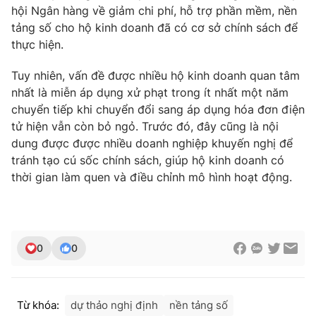
hội Ngân hàng về giảm chi phí, hỗ trợ phần mềm, nền
tảng số cho hộ kinh doanh đã có cơ sở chính sách để
thực hiện.
THỜI BÁO VTV
Tuy nhiên, vấn đề được nhiều hộ kinh doanh quan tâm
nhất là miễn áp dụng xử phạt trong ít nhất một năm
chuyển tiếp khi chuyển đổi sang áp dụng hóa đơn điện
tử hiện vẫn còn bỏ ngỏ. Trước đó, đây cũng là nội
Theo dõi báo trên
dung được được nhiều doanh nghiệp khuyến nghị để
tránh tạo cú sốc chính sách, giúp hộ kinh doanh có
thời gian làm quen và điều chỉnh mô hình hoạt động.
Cơ quan chủ quản:
Đài Truyền hình Việt Nam
Cơ quan báo chí:
Thời báo VTV
Giấy phép hoạt động báo in và báo điện tử số 483/GP-BTTTT
cấp ngày 29/12/2023
0
0
Tổng Biên tập:
Vũ Thanh Thủy
Phó Tổng Biên tập:
Nguyễn Thị Mỹ Hạnh, Phạm Quốc Thắng,
Nguyễn Trọng Ninh
Tổng đài VTV:
024.38 355 931 - 024.38 355 932
Từ khóa:
dự thảo nghị định
nền tảng số