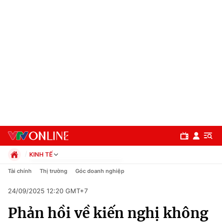
KINH TẾ
Chính trị
Tài chính
Thị trường
Góc doanh nghiệp
Xã hội
24/09/2025 12:20 GMT+7
Pháp luật
Chuyên mục
Kinh tế
Phản hồi về kiến nghị không
Thể thao