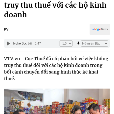
Chính trị
truy thu thuế với các hộ kinh
Truyền hình
doanh
Văn hóa - Giải trí
Xã hội
Y tế
Đời sống
PV
Pháp luật
Công nghệ
Giáo dục
Nghe đọc bài
1:47
Y tế
VTV.vn - Cục Thuế đã có phản hồi về việc không
Thế giới
truy thu thuế đối với các hộ kinh doanh trong
Tin tức
bối cảnh chuyển đổi sang hình thức kê khai
Kinh tế
thuế.
Thế giới đó đây
Tài chính
Dữ liệu và đời sống
Câu chuyện quốc tế
Thị trường
Truyền hình
Góc doanh nghiệp