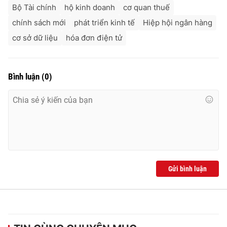
Ðiện thoại Thời báo VTV:
024.66 897 897
Bộ Tài chính
hộ kinh doanh
cơ quan thuế
Email:
toasoan@vtv.vn
chính sách mới
phát triển kinh tế
Hiệp hội ngân hàng
Liên hệ quảng cáo:
024-7300.7108
cơ sở dữ liệu
hóa đơn điện tử
Bình luận
(
0
)
Gửi bình luận
® Cấm sao chép dưới mọi hình thức nếu không có sự chấp
thuận bằng văn bản. Ghi rõ nguồn VTV.vn khi phát hành lại
thông tin từ website này.