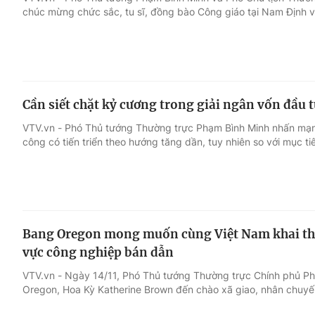
chúc mừng chức sắc, tu sĩ, đồng bào Công giáo tại Nam Định v
Giải trí
Đời sống
Điện ảnh
Du lịch
Cần siết chặt kỷ cương trong giải ngân vốn đầu 
Âm nhạc
Làm đẹp
VTV.vn - Phó Thủ tướng Thường trực Phạm Bình Minh nhấn mạnh
công có tiến triển theo hướng tăng dần, tuy nhiên so với mục t
Sao
Chất lượng cuộc sốn
Bang Oregon mong muốn cùng Việt Nam khai thá
vực công nghiệp bán dẫn
VTV.vn - Ngày 14/11, Phó Thủ tướng Thường trực Chính phủ P
Oregon, Hoa Kỳ Katherine Brown đến chào xã giao, nhân chuyến