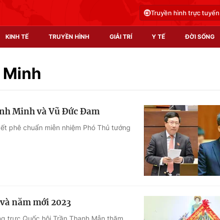
Truyền hình trực tuyến
KINH TẾ
TRUYỀN HÌNH
GIẢI TRÍ
Y TẾ
ĐỜI SỐNG
Pháp luật
Y tế
 Minh
Truyền hình
Multimedia
ình Minh và Vũ Đức Đam
Phim VTV
Video
uyết phê chuẩn miễn nhiệm Phó Thủ tướng
Hậu trường
Shorts video
Nhân vật
Podcast
Khán giả
EMagazine
Giải sao mai
Photo
 và năm mới 2023
Infographic
ng trực Quốc hội Trần Thanh Mẫn thăm,