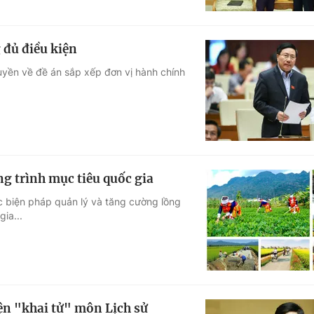
 đủ điều kiện
quyền về đề án sắp xếp đơn vị hành chính
ng trình mục tiêu quốc gia
c biện pháp quản lý và tăng cường lồng
ia...
n "khai tử" môn Lịch sử