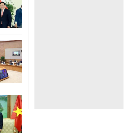
Liên hệ toà soạn
hệ tương lai