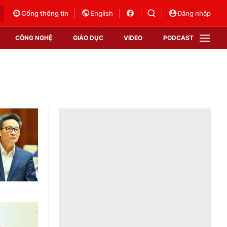
Cổng thông tin
English
Đăng nhập
CÔNG NGHỆ
GIÁO DỤC
VIDEO
PODCAST
VTV Money
VTV Thể thao
VTV Sức khoẻ
Bất động sản
Thị trường 24h
Tấm lòng Việt
Vươn mình bằng AI
VTV4
VTV8
VTV9
Lịch phát sóng
Giao lưu trực tuyến
Sự kiện