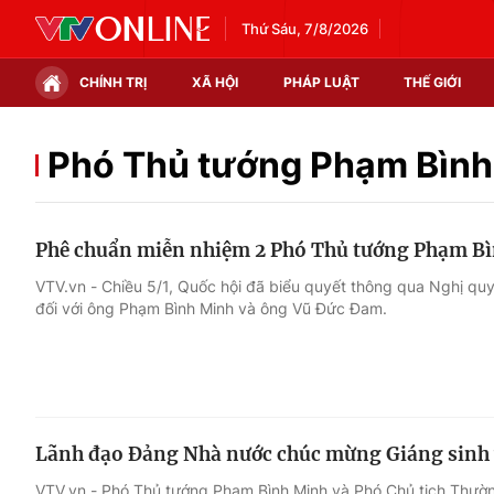
Thứ Sáu, 7/8/2026
CHÍNH TRỊ
XÃ HỘI
PHÁP LUẬT
THẾ GIỚI
Chính trị
Xã hội
Phó Thủ tướng Phạm Bình
Thế giới
Kinh tế
Phê chuẩn miễn nhiệm 2 Phó Thủ tướng Phạm B
Tin tức
Tài chính
VTV.vn - Chiều 5/1, Quốc hội đã biểu quyết thông qua Nghị q
đối với ông Phạm Bình Minh và ông Vũ Đức Đam.
Thế giới đó đây
Thị trường
Câu chuyện quốc tế
Góc doanh nghiệp
Dữ liệu và đời sống
Lãnh đạo Đảng Nhà nước chúc mừng Giáng sinh
VTV.vn - Phó Thủ tướng Phạm Bình Minh và Phó Chủ tịch Thườ