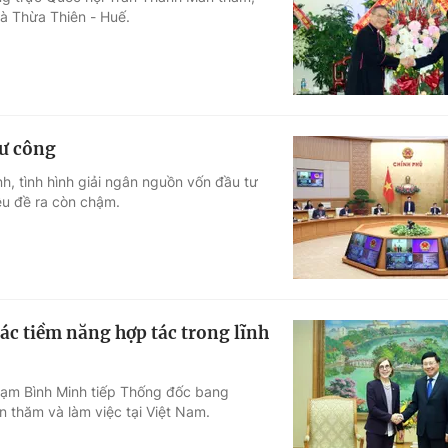
à Thừa Thiên - Huế.
Góc ảnh
Giáo dục
Công nghệ
Tuyển sinh
Hitech Công ng
tư công
Học trực tuyến
Sản phẩm
, tình hình giải ngân nguồn vốn đầu tư
iêu đề ra còn chậm.
g
Thị trường
Tư vấn
c tiềm năng hợp tác trong lĩnh
hạm Bình Minh tiếp Thống đốc bang
 thăm và làm việc tại Việt Nam.