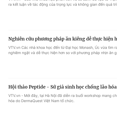
ra kết luận về tác động của trọng lực và không gian đến quá trì
Giải trí
Đời sống
Điện ảnh
Du lịch
Nghiên cứu phương pháp ăn kiêng dễ thực hiện 
Âm nhạc
Làm đẹp
VTV.vn Các nhà khoa học đến từ Đại học Monash, Úc vừa tìm ra
nghiêm ngặt và dễ thực hiện hơn so với phương pháp nhịn ăn g
Sao
Chất lượng cuộc sốn
Hội thảo Peptide - Sứ giả sinh học chống lão hóa
VTV.vn - Mới đây, tại Hà Nội đã diễn ra buổi workshop mang ch
hóa do DermaQuest Việt Nam tổ chức.