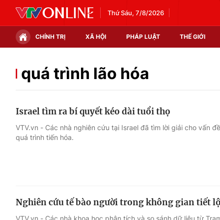
Thứ Sáu, 7/8/2026
CHÍNH TRỊ
XÃ HỘI
PHÁP LUẬT
THẾ GIỚI
Chính trị
Xã hội
quá trình lão hóa
Thế giới
Kinh tế
Israel tìm ra bí quyết kéo dài tuổi thọ
Tin tức
Tài chính
VTV.vn - Các nhà nghiên cứu tại Israel đã tìm lời giải cho vấn
quá trình tiến hóa.
Thế giới đó đây
Thị trường
Câu chuyện quốc tế
Góc doanh nghiệp
Dữ liệu và đời sống
Nghiên cứu tế bào người trong không gian tiết lộ
VTV.vn - Các nhà khoa học phân tích và so sánh dữ liệu từ Trạm 