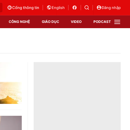
Cổng thông tin
English
Đăng nhập
CÔNG NGHỆ
GIÁO DỤC
VIDEO
PODCAST
VTV Money
VTV Thể thao
VTV Sức khoẻ
Bất động sản
Thị trường 24h
Tấm lòng Việt
Vươn mình bằng AI
VTV4
VTV8
VTV9
Lịch phát sóng
Giao lưu trực tuyến
Sự kiện