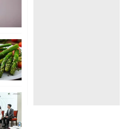
Liên hệ toà soạn
hệ tương lai