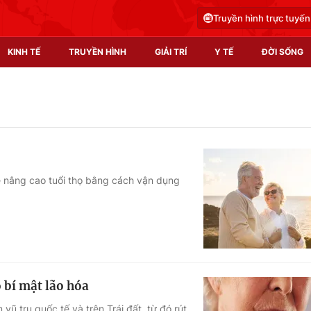
Truyền hình trực tuyến
KINH TẾ
TRUYỀN HÌNH
GIẢI TRÍ
Y TẾ
ĐỜI SỐNG
Pháp luật
Y tế
Truyền hình
Multimedia
Phim VTV
Video
 đề nâng cao tuổi thọ bằng cách vận dụng
Hậu trường
Shorts video
Nhân vật
Podcast
Khán giả
EMagazine
Giải sao mai
Photo
 bí mật lão hóa
Infographic
vũ trụ quốc tế và trên Trái đất, từ đó rút