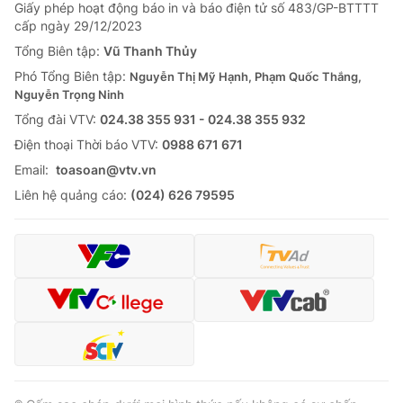
Giao lưu trực tuyến
Giấy phép hoạt động báo in và báo điện tử số 483/GP-BTTTT
Sản phẩm
cấp ngày 29/12/2023
Lịch phát sóng
Tổng Biên tập:
Vũ Thanh Thủy
Thị trường
Phó Tổng Biên tập:
Nguyễn Thị Mỹ Hạnh, Phạm Quốc Thắng,
Tư vấn
Nguyễn Trọng Ninh
Chuyên mục khác
Tổng đài VTV:
024.38 355 931 - 024.38 355 932
Ðiện thoại Thời báo VTV:
0988 671 671
Emagazine
Podcast
Email:
toasoan@vtv.vn
Liên hệ quảng cáo:
(024) 626 79595
Photo
Infographic
Video
Shorts video
VTV Money
VTV Thể thao
VTV Sức khoẻ
Bất động sản