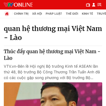
CHÍNH TRỊ
XÃ HỘI
PHÁP LUẬT
THẾ GIỚI
KINH TẾ
TRUYỀ
quan hệ thương mại Việt Nam
- Lào
Chuyên mục
Chính trị
Thúc đẩy quan hệ thương mại Việt Nam -
Lào
Xã hội
VTV.vn-Bên lề Hội nghị Bộ trưởng Kinh tế ASEAN lần
thứ 48, Bộ trưởng Bộ Công Thương Trần Tuấn Anh đã
Pháp luật
có các cuộc gặp song phương với Bộ trưởng Bộ...
Y tế
Thế giới