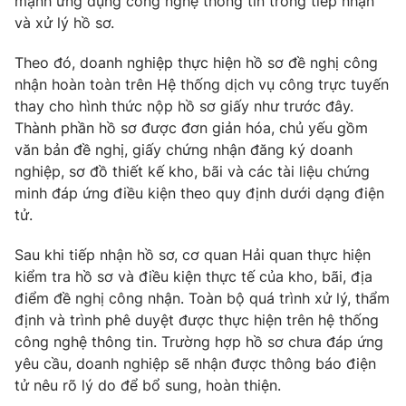
mạnh ứng dụng công nghệ thông tin trong tiếp nhận
và xử lý hồ sơ.
Photo
Infographic
Theo đó, doanh nghiệp thực hiện hồ sơ đề nghị công
Video
Shorts video
nhận hoàn toàn trên Hệ thống dịch vụ công trực tuyến
thay cho hình thức nộp hồ sơ giấy như trước đây.
Thành phần hồ sơ được đơn giản hóa, chủ yếu gồm
VTV Money
VTV Thể thao
văn bản đề nghị, giấy chứng nhận đăng ký doanh
nghiệp, sơ đồ thiết kế kho, bãi và các tài liệu chứng
VTV Sức khoẻ
Bất động sản
minh đáp ứng điều kiện theo quy định dưới dạng điện
tử.
Thị trường 24h
Tấm lòng Việt
Sau khi tiếp nhận hồ sơ, cơ quan Hải quan thực hiện
kiểm tra hồ sơ và điều kiện thực tế của kho, bãi, địa
VTV4
Vươn mình bằng AI
điểm đề nghị công nhận. Toàn bộ quá trình xử lý, thẩm
định và trình phê duyệt được thực hiện trên hệ thống
công nghệ thông tin. Trường hợp hồ sơ chưa đáp ứng
VTV9
VTV8
yêu cầu, doanh nghiệp sẽ nhận được thông báo điện
tử nêu rõ lý do để bổ sung, hoàn thiện.
Liên hệ tòa soạn
English