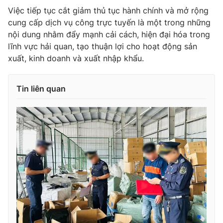
Việc tiếp tục cắt giảm thủ tục hành chính và mở rộng
cung cấp dịch vụ công trực tuyến là một trong những
nội dung nhằm đẩy mạnh cải cách, hiện đại hóa trong
lĩnh vực hải quan, tạo thuận lợi cho hoạt động sản
THỜI BÁO VTV
xuất, kinh doanh và xuất nhập khẩu.
Tin liên quan
Theo dõi báo trên
Cơ quan chủ quản:
Đài Truyền hình Việt Nam
Cơ quan báo chí:
Thời báo VTV
Giấy phép hoạt động báo in và báo điện tử số 483/GP-BTTTT
cấp ngày 29/12/2023
Tổng Biên tập:
Vũ Thanh Thủy
Phó Tổng Biên tập:
Nguyễn Thị Mỹ Hạnh, Phạm Quốc Thắng,
Nguyễn Trọng Ninh
Tổng đài VTV:
024.38 355 931 - 024.38 355 932