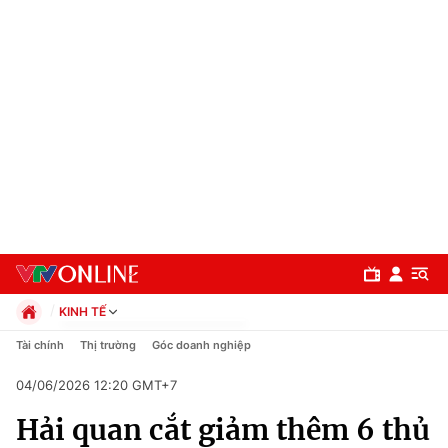
KINH TẾ
Chính trị
Tài chính
Thị trường
Góc doanh nghiệp
Xã hội
04/06/2026 12:20 GMT+7
Pháp luật
Chuyên mục
Kinh tế
Hải quan cắt giảm thêm 6 thủ
Thể thao