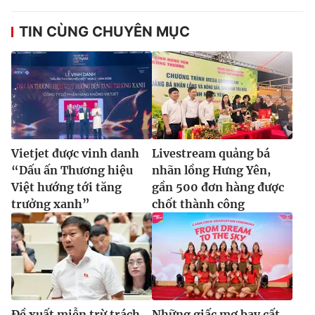
TIN CÙNG CHUYÊN MỤC
Vietjet được vinh danh
Livestream quảng bá
“Dấu ấn Thương hiệu
nhãn lồng Hưng Yên,
Việt hướng tới tăng
gần 500 đơn hàng được
trưởng xanh”
chốt thành công
Đề xuất miễn trừ trách
Những giấc mơ bay cất