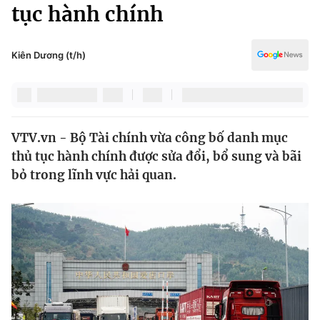
Chính trị
tục hành chính
Truyền hình
Văn hóa - Giải trí
Xã hội
Y tế
Kiên Dương (t/h)
Đời sống
Pháp luật
Công nghệ
Giáo dục
Y tế
VTV.vn - Bộ Tài chính vừa công bố danh mục
thủ tục hành chính được sửa đổi, bổ sung và bãi
Thế giới
bỏ trong lĩnh vực hải quan.
Tin tức
Kinh tế
Thế giới đó đây
Tài chính
Dữ liệu và đời sống
Câu chuyện quốc tế
Thị trường
Truyền hình
Góc doanh nghiệp