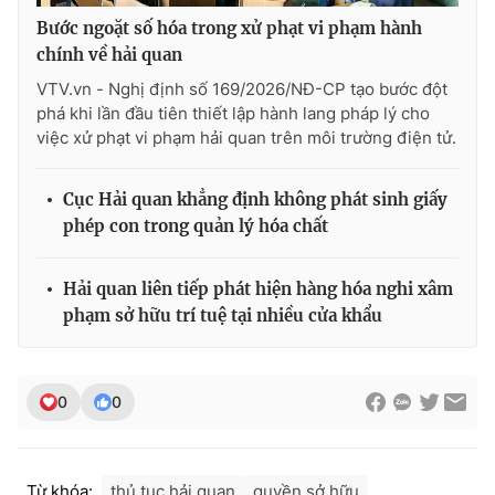
Ðiện thoại Thời báo VTV:
024.66 897 897
Bước ngoặt số hóa trong xử phạt vi phạm hành
Email:
toasoan@vtv.vn
chính về hải quan
Liên hệ quảng cáo:
024-7300.7108
VTV.vn - Nghị định số 169/2026/NĐ-CP tạo bước đột
phá khi lần đầu tiên thiết lập hành lang pháp lý cho
việc xử phạt vi phạm hải quan trên môi trường điện tử.
Cục Hải quan khẳng định không phát sinh giấy
phép con trong quản lý hóa chất
Hải quan liên tiếp phát hiện hàng hóa nghi xâm
phạm sở hữu trí tuệ tại nhiều cửa khẩu
® Cấm sao chép dưới mọi hình thức nếu không có sự chấp
0
0
thuận bằng văn bản. Ghi rõ nguồn VTV.vn khi phát hành lại
thông tin từ website này.
Từ khóa:
thủ tục hải quan
quyền sở hữu