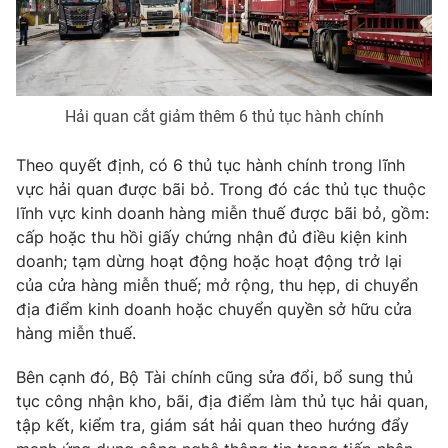
Phim VTV
Giải trí
Hậu trường
Điện ảnh
Đời sống
Nhân vật
Âm nhạc
Hải quan cắt giảm thêm 6 thủ tục hành chính
Du lịch
Khán giả
Giáo dục
Sao
Làm đẹp
Theo quyết định, có 6 thủ tục hành chính trong lĩnh
Giải sao mai
Tuyển sinh
vực hải quan được bãi bỏ. Trong đó các thủ tục thuộc
Công nghệ
Chất lượng cuộc sống
lĩnh vực kinh doanh hàng miễn thuế được bãi bỏ, gồm:
Học trực tuyến
cấp hoặc thu hồi giấy chứng nhận đủ điều kiện kinh
Hitech Công nghệ tương lai
Giao lưu trực tuyến
doanh; tạm dừng hoạt động hoặc hoạt động trở lại
Sản phẩm
của cửa hàng miễn thuế; mở rộng, thu hẹp, di chuyển
địa điểm kinh doanh hoặc chuyển quyền sở hữu cửa
Lịch phát sóng
Thị trường
hàng miễn thuế.
Tư vấn
Bên cạnh đó, Bộ Tài chính cũng sửa đổi, bổ sung thủ
Chuyên mục khác
tục công nhận kho, bãi, địa điểm làm thủ tục hải quan,
Emagazine
Podcast
tập kết, kiểm tra, giám sát hải quan theo hướng đẩy