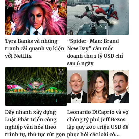
Tyra Banks và những
"Spider-Man: Brand
tranh cãi quanh vụ kiện
New Day" cán mốc
với Netflix
doanh thu 1 tỷ USD chỉ
sau 6 ngày
Đẩy nhanh xây dựng
Leonardo DiCaprio và vợ
Luật Phát triển công
chồng tỷ phú Jeff Bezos
nghiệp văn hóa theo
lập quỹ 200 triệu USD để
trình tự, thủ tục rút gọn
phục hồi các loài có...