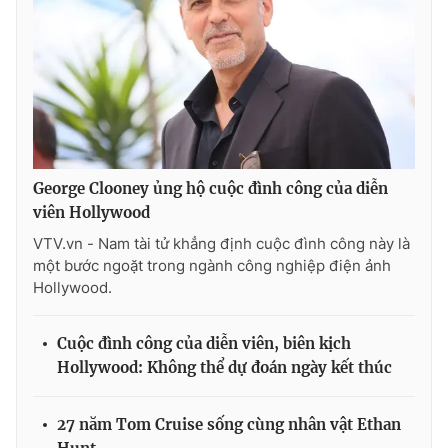
Ðiện thoại Thời báo VTV:
024.66 897 897
Email:
toasoan@vtv.vn
Liên hệ quảng cáo:
024-7300.7108
George Clooney ủng hộ cuộc đình công của diễn
viên Hollywood
VTV.vn - Nam tài tử khẳng định cuộc đình công này là
một bước ngoặt trong ngành công nghiệp điện ảnh
Hollywood.
Cuộc đình công của diễn viên, biên kịch
® Cấm sao chép dưới mọi hình thức nếu không có sự chấp
Hollywood: Không thể dự đoán ngày kết thúc
thuận bằng văn bản. Ghi rõ nguồn VTV.vn khi phát hành lại
thông tin từ website này.
27 năm Tom Cruise sống cùng nhân vật Ethan