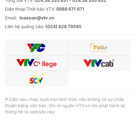
Tổng đài VTV:
024.38 355 931 - 024.38 355 932
Ðiện thoại Thời báo VTV:
0988 671 671
Email:
toasoan@vtv.vn
Liên hệ quảng cáo:
(024) 626 79595
® Cấm sao chép dưới mọi hình thức nếu không có sự chấp
thuận bằng văn bản. Ghi rõ nguồn VTV.vn khi phát hành lại
thông tin từ website này.