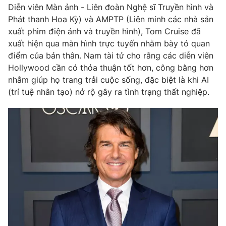
Phim VTV
Diễn viên Màn ảnh - Liên đoàn Nghệ sĩ Truyền hình và
Giải trí
Phát thanh Hoa Kỳ) và AMPTP (Liên minh các nhà sản
Hậu trường
xuất phim điện ảnh và truyền hình), Tom Cruise đã
Điện ảnh
Đời sống
Nhân vật
xuất hiện qua màn hình trực tuyến nhằm bày tỏ quan
Âm nhạc
điểm của bản thân. Nam tài tử cho rằng các diễn viên
Du lịch
Khán giả
Hollywood cần có thỏa thuận tốt hơn, công bằng hơn
Giáo dục
Sao
nhằm giúp họ trang trải cuộc sống, đặc biệt là khi AI
Làm đẹp
Giải sao mai
Tuyển sinh
(trí tuệ nhân tạo) nở rộ gây ra tình trạng thất nghiệp.
Công nghệ
Chất lượng cuộc sống
Học trực tuyến
Hitech Công nghệ tương lai
Giao lưu trực tuyến
Sản phẩm
Lịch phát sóng
Thị trường
Tư vấn
Chuyên mục khác
Emagazine
Podcast