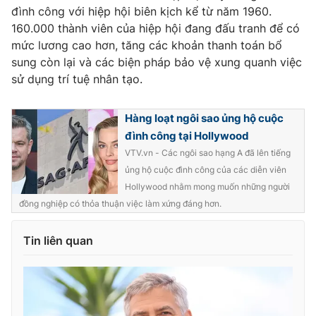
đình công với hiệp hội biên kịch kể từ năm 1960.
160.000 thành viên của hiệp hội đang đấu tranh để có
mức lương cao hơn, tăng các khoản thanh toán bổ
sung còn lại và các biện pháp bảo vệ xung quanh việc
THỜI BÁO VTV
sử dụng trí tuệ nhân tạo.
Hàng loạt ngôi sao ủng hộ cuộc
Theo dõi báo trên
đình công tại Hollywood
VTV.vn - Các ngôi sao hạng A đã lên tiếng
ủng hộ cuộc đình công của các diễn viên
Cơ quan chủ quản:
Đài Truyền hình Việt Nam
Hollywood nhằm mong muốn những người
Cơ quan báo chí:
Thời báo VTV
đồng nghiệp có thỏa thuận việc làm xứng đáng hơn.
Giấy phép hoạt động báo in và báo điện tử số 483/GP-BTTTT
cấp ngày 29/12/2023
Tin liên quan
Tổng Biên tập:
Vũ Thanh Thủy
Phó Tổng Biên tập:
Nguyễn Thị Mỹ Hạnh, Phạm Quốc Thắng,
Nguyễn Trọng Ninh
Tổng đài VTV:
024.38 355 931 - 024.38 355 932