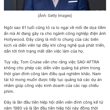
Photo
Infographic
(Ảnh: Getty Images)
Video
Shorts video
Ngôi sao 61 tuổi cũng tỏ ra lo ngại về mối đe dọa tiềm
ẩn mà AI đang gây ra cho ngành công nghiệp điện ảnh
VTV Money
VTV Thể thao
Hollywood. Đây cũng là mối lo chung của các biên
kịch và diễn viên tại đây khi công nghệ quá phát triển,
VTV Sức khoẻ
Bất động sản
dẫn tới tình trạng mất dần việc làm của họ.
Tuy vậy, Tom Cruise vẫn cho rằng việc SAG-AFTRA
Thị trường 24h
Tấm lòng Việt
không cho phép các diễn viên quảng bá phim trong
thời gian đình công làm điều quá nghiêm khắc. Nam
VTV4
Vươn mình bằng AI
tài tử mong muốn được tiếp tục quảng bá các dự án
nhằm giúp công việc kinh doanh của các rạp chiếu
phim.
VTV9
VTV8
Đây là lần đầu tiên hiệp hội diễn viên đình công kể từ
Liên hệ tòa soạn
English
năm 1980 và là lần đầu tiên hiệp hội này đồng thời