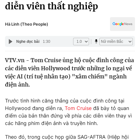
Chính trị
diễn viên thất nghiệp
Truyền hình
Văn hóa - Giải trí
Xã hội
Y tế
Hà Linh (Theo People)
Đời sống
Pháp luật
Công nghệ
Nghe đọc bài
1:30
Giáo dục
Y tế
VTV.vn - Tom Cruise ủng hộ cuộc đình công của
các diễn viên Hollywood trước những lo ngại về
Thế giới
việc AI (trí tuệ nhân tạo) "xâm chiếm" ngành
điện ảnh.
Tin tức
Kinh tế
Thế giới đó đây
Trước tình hình căng thẳng của cuộc đình công tại
Tài chính
Hollywood đang diễn ra,
Tom Cruise
đã bày tỏ quan
Dữ liệu và đời sống
Câu chuyện quốc tế
điểm của bản thân đứng về phía các diễn viên thay vì
Thị trường
các hãng phim điện ảnh và truyền hình.
Truyền hình
Góc doanh nghiệp
Theo đó, trong cuộc họp giữa SAG-AFTRA (Hiệp hội