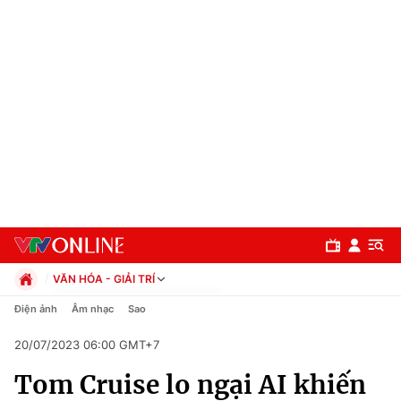
VĂN HÓA - GIẢI TRÍ
Chính trị
Điện ảnh
Âm nhạc
Sao
Xã hội
20/07/2023 06:00 GMT+7
Pháp luật
Chuyên mục
Kinh tế
Tom Cruise lo ngại AI khiến
Thể thao