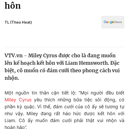
Chính trị
hôn
Truyền hình
Văn hóa - Giải trí
Xã hội
Y tế
TL (Theo Heat)
Đời sống
Pháp luật
Công nghệ
Giáo dục
Y tế
VTV.vn - Miley Cyrus được cho là đang muốn
lên kế hoạch kết hôn với Liam Hemsworth. Đặc
Thế giới
biệt, cô muốn có đám cưới theo phong cách vui
nhộn.
Tin tức
Kinh tế
Thế giới đó đây
Một nguồn tin thân cận tiết lộ: “Mọi người đều biết
Tài chính
Miley Cyrus
yêu thích những bữa tiệc sôi động, có
Dữ liệu và đời sống
Câu chuyện quốc tế
phần kỳ quặc. Vì thế, đám cưới của cô ấy sẽ tương tự
Thị trường
như vậy. Miley đang rất háo hức được kết hôn với
Truyền hình
Góc doanh nghiệp
Liam. Cô ấy muốn đám cưới phải thật vui nhộn và
hoàn hảo”.