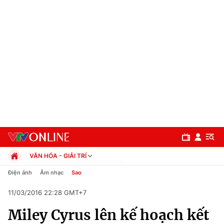
VĂN HÓA - GIẢI TRÍ
Chính trị
Điện ảnh
Âm nhạc
Sao
Xã hội
11/03/2016 22:28 GMT+7
Pháp luật
Chuyên mục
Kinh tế
Miley Cyrus lên kế hoạch kết
Thể thao