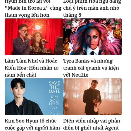
Hyun Bin trở lại với
Loạt phim Hoa ngữ đáng
"Made in Korea 2" cùng
chú ý trên màn ảnh nhỏ
tham vọng lớn hơn
tháng 8
Lâm Tâm Như và Hoắc
Tyra Banks và những
Kiến Hoa: Hôn nhân 10
tranh cãi quanh vụ kiện
năm bền chặt
với Netflix
Kim Soo Hyun tổ chức
Diễn viên nhập vai phản
cuộc gặp với người hâm
diện bị ghét nhất Agent