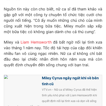
Phim VTV
Giải trí
Nguồn tin này còn cho biết, nữ ca sĩ đã tham khảo và
Hậu trường
gặp gỡ với một công ty chuyên tổ chức tiệc cưới cho
Điện ảnh
Đời sống
Nhân vật
người nổi tiếng. “Cô ấy muốn những chú chó của mình
Âm nhạc
cũng xuất hiện trong bữa tiệc. Miley muốn sắp xếp
Du lịch
Khán giả
một bữa tiệc có không gian dành cho cả thú cưng”.
Giáo dục
Sao
Làm đẹp
Giải sao mai
Miley và
Liam Hemsworth
đã bất ngờ nối lại tình xưa
Tuyển sinh
Công nghệ
Chất lượng cuộc sống
vào tháng 1 năm nay. Tốc độ tái hợp của cặp đôi khiến
Học trực tuyến
nhiều fan vô cùng ngạc nhiên. Nữ ca sĩ không chỉ bắt
Hitech Công nghệ tương lai
đầu đeo lại chiếc nhẫn đính hôn năm xưa mà còn
Giao lưu trực tuyến
quyết định chuyển đến sống chung với bạn trai.
Sản phẩm
Lịch phát sóng
Thị trường
Miley Cyrus ngây ngất khi về bên
tình cũ
Tư vấn
VTV.vn - Nữ ca sĩ Miley Cyrus đã thể hiện
Chuyên mục khác
tình yêu khó phai với Liam Hemsworth khi
Emagazine
Podcast
quyết định nối lại tình xưa và dọn về sống