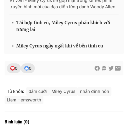
VTV.vn - Miley Cyrus sẽ góp mặt trong series phim
truyền hình mới của đạo diễn lừng danh Woody Allen.
Tái hợp tình cũ, Miley Cyrus phấn khích với
THỜI BÁO VTV
tương lai
Miley Cyrus ngây ngất khi về bên tình cũ
Theo dõi báo trên
0
0
Cơ quan chủ quản:
Đài Truyền hình Việt Nam
Cơ quan báo chí:
Thời báo VTV
Giấy phép hoạt động báo in và báo điện tử số 483/GP-BTTTT
Từ khóa:
đám cưới
Miley Cyrus
nhẫn đính hôn
cấp ngày 29/12/2023
Liam Hemsworth
Tổng Biên tập:
Vũ Thanh Thủy
Phó Tổng Biên tập:
Nguyễn Thị Mỹ Hạnh, Phạm Quốc Thắng,
Nguyễn Trọng Ninh
Bình luận
(
0
)
Tổng đài VTV:
024.38 355 931 - 024.38 355 932