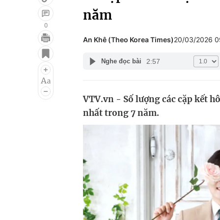
năm
0
An Khê (Theo Korea Times)
20/03/2026 
Giải trí
Đời sống
2:57
Nghe đọc bài
Điện ảnh
Du lịch
Âm nhạc
Làm đẹp
VTV.vn - Số lượng các cặp kết h
Sao
Chất lượng cuộc sốn
nhất trong 7 năm.