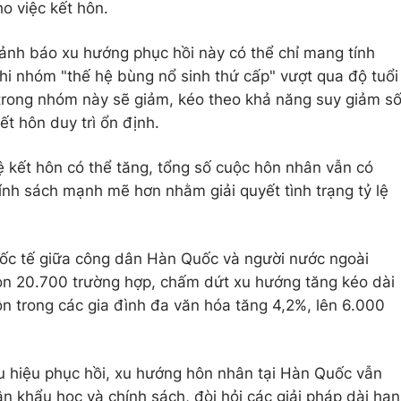
ho việc kết hôn.
ảnh báo xu hướng phục hồi này có thể chỉ mang tính
hi nhóm "thế hệ bùng nổ sinh thứ cấp" vượt qua độ tuổi
trong nhóm này sẽ giảm, kéo theo khả năng suy giảm s
ết hôn duy trì ổn định.
ệ kết hôn có thể tăng, tổng số cuộc hôn nhân vẫn có
nh sách mạnh mẽ hơn nhằm giải quyết tình trạng tỷ lệ
ốc tế giữa công dân Hàn Quốc và người nước ngoài
n 20.700 trường hợp, chấm dứt xu hướng tăng kéo dài
ôn trong các gia đình đa văn hóa tăng 4,2%, lên 6.000
ấu hiệu phục hồi, xu hướng hôn nhân tại Hàn Quốc vẫn
ân khẩu học và chính sách, đòi hỏi các giải pháp dài hạn