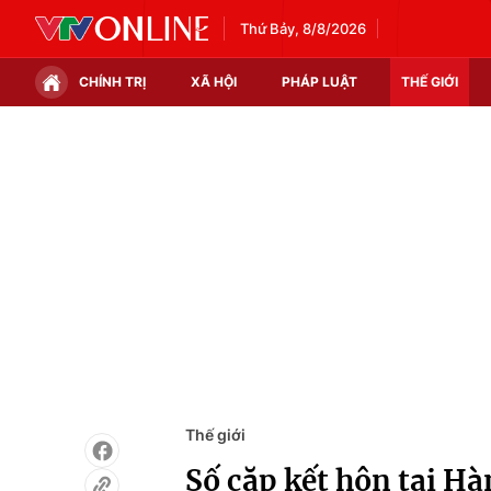
Thứ Bảy, 8/8/2026
CHÍNH TRỊ
XÃ HỘI
PHÁP LUẬT
THẾ GIỚI
Chính trị
Xã hội
Thế giới
Kinh tế
Tin tức
Tài chính
Thế giới đó đây
Thị trường
Câu chuyện quốc tế
Góc doanh nghiệp
Dữ liệu và đời sống
Thế giới
Số cặp kết hôn tại H