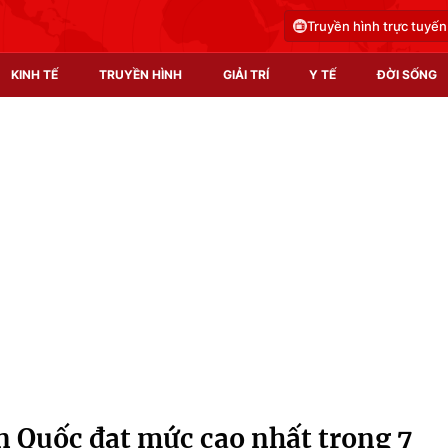
Truyền hình trực tuyến
KINH TẾ
TRUYỀN HÌNH
GIẢI TRÍ
Y TẾ
ĐỜI SỐNG
Pháp luật
Y tế
Truyền hình
Multimedia
Phim VTV
Video
Hậu trường
Shorts video
Nhân vật
Podcast
Khán giả
EMagazine
Giải sao mai
Photo
àn Quốc đạt mức cao nhất trong 7
Infographic