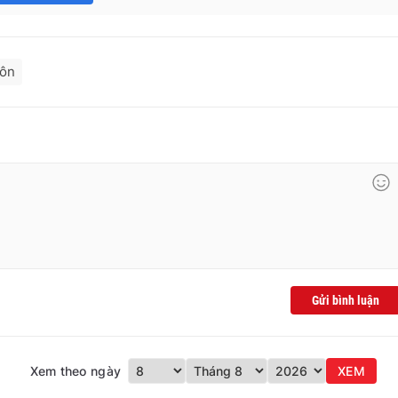
hôn
Gửi bình luận
Xem theo ngày
XEM