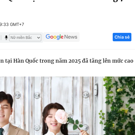
Góc ảnh
09:33 GMT+7
Giáo dục
Công nghệ
Chia sẻ
Tuyển sinh
Hitech Công ng
Học trực tuyến
Sản phẩm
ôn tại Hàn Quốc trong năm 2025 đã tăng lên mức cao
g
Thị trường
Tư vấn