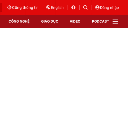
Cổng thông tin
English
Đăng nhập
CÔNG NGHỆ
GIÁO DỤC
VIDEO
PODCAST
VTV Money
VTV Thể thao
VTV Sức khoẻ
Bất động sản
Thị trường 24h
Tấm lòng Việt
Vươn mình bằng AI
VTV4
VTV8
VTV9
Lịch phát sóng
Giao lưu trực tuyến
Sự kiện