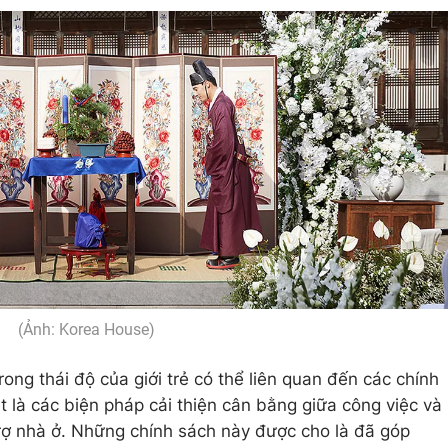
(Ảnh: Korea House)
rong thái độ của giới trẻ có thể liên quan đến các chính
t là các biện pháp cải thiện cân bằng giữa công việc và
rợ nhà ở. Những chính sách này được cho là đã góp