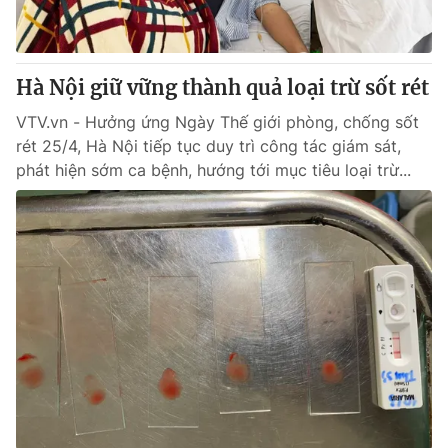
Giấy phép hoạt động báo in và báo điện tử số 483/GP-BTTTT
cấp ngày 29/12/2023
Tổng Biên tập:
Vũ Thanh Thủy
Hà Nội giữ vững thành quả loại trừ sốt rét
Phó Tổng Biên tập:
Nguyễn Thị Mỹ Hạnh, Phạm Quốc Thắng,
Nguyễn Trọng Ninh
VTV.vn - Hưởng ứng Ngày Thế giới phòng, chống sốt
Tổng đài VTV:
024.38 355 931 - 024.38 355 932
rét 25/4, Hà Nội tiếp tục duy trì công tác giám sát,
Ðiện thoại Thời báo VTV:
024.66 897 897
phát hiện sớm ca bệnh, hướng tới mục tiêu loại trừ...
Email:
toasoan@vtv.vn
Liên hệ quảng cáo:
024-7300.7108