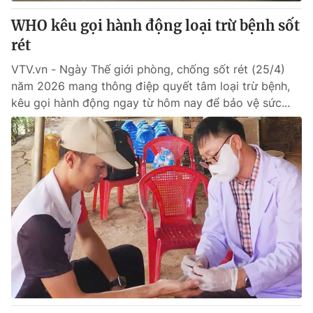
WHO kêu gọi hành động loại trừ bệnh sốt
® Cấm sao chép dưới mọi hình thức nếu không có sự chấp
rét
thuận bằng văn bản. Ghi rõ nguồn VTV.vn khi phát hành lại
thông tin từ website này.
VTV.vn - Ngày Thế giới phòng, chống sốt rét (25/4)
năm 2026 mang thông điệp quyết tâm loại trừ bệnh,
kêu gọi hành động ngay từ hôm nay để bảo vệ sức...