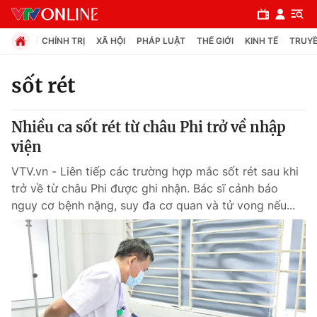
CHÍNH TRỊ
XÃ HỘI
PHÁP LUẬT
THẾ GIỚI
KINH TẾ
TRUYỀ
sốt rét
Chuyên mục
Nhiều ca sốt rét từ châu Phi trở về nhập
Chính trị
viện
VTV.vn - Liên tiếp các trường hợp mắc sốt rét sau khi
Xã hội
trở về từ châu Phi được ghi nhận. Bác sĩ cảnh báo
nguy cơ bệnh nặng, suy đa cơ quan và tử vong nếu...
Pháp luật
Y tế
Thế giới