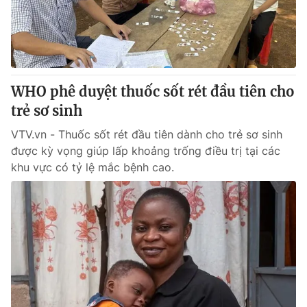
Giao lưu trực tuyến
Sản phẩm
Lịch phát sóng
Thị trường
Tư vấn
WHO phê duyệt thuốc sốt rét đầu tiên cho
Chuyên mục khác
trẻ sơ sinh
Emagazine
Podcast
VTV.vn - Thuốc sốt rét đầu tiên dành cho trẻ sơ sinh
được kỳ vọng giúp lấp khoảng trống điều trị tại các
Photo
Infographic
khu vực có tỷ lệ mắc bệnh cao.
Video
Shorts video
VTV Money
VTV Thể thao
VTV Sức khoẻ
Bất động sản