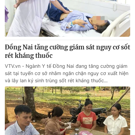
Tin tức
Kinh tế
Thế giới đó đây
Tài chính
Dữ liệu và đời sống
Câu chuyện quốc tế
Thị trường
Đồng Nai tăng cường giám sát nguy cơ sốt
Truyền hình
Góc doanh nghiệp
rét kháng thuốc
Phim VTV
Giải trí
VTV.vn - Ngành Y tế Đồng Nai đang tăng cường giám
Hậu trường
sát tại tuyến cơ sở nhằm ngăn chặn nguy cơ xuất hiện
Điện ảnh
và lây lan ký sinh trùng sốt rét kháng thuốc...
Đời sống
Nhân vật
Âm nhạc
Du lịch
Khán giả
Giáo dục
Sao
Làm đẹp
Giải sao mai
Tuyển sinh
Công nghệ
Chất lượng cuộc sống
Học trực tuyến
Hitech Công nghệ tương lai