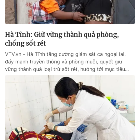
Thị trường 24h
Tấm lòng Việt
VTV4
Vươn mình bằng AI
Hà Tĩnh: Giữ vững thành quả phòng,
VTV9
VTV8
chống sốt rét
VTV.vn - Hà Tĩnh tăng cường giám sát ca ngoại lai,
Liên hệ tòa soạn
English
đẩy mạnh truyền thông và phòng muỗi, quyết giữ
vững thành quả loại trừ sốt rét, hướng tới mục tiêu...
THỜI BÁO VTV
Theo dõi báo trên
Cơ quan chủ quản:
Đài Truyền hình Việt Nam
Cơ quan báo chí:
Thời báo VTV