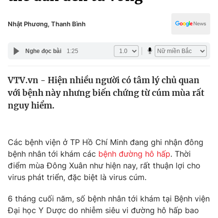
Chính trị
Truyền hình
Văn hóa - Giải trí
Nhật Phương, Thanh Bình
Xã hội
Y tế
Đời sống
Nghe đọc bài
1:25
Pháp luật
Công nghệ
Giáo dục
VTV.vn - Hiện nhiều người có tâm lý chủ quan
Y tế
với bệnh này nhưng biến chứng từ cúm mùa rất
nguy hiểm.
Thế giới
Tin tức
Các bệnh viện ở TP Hồ Chí Minh đang ghi nhận đông
Kinh tế
bệnh nhân tới khám các
bệnh đường hô hấp
. Thời
Thế giới đó đây
Tài chính
điểm mùa Đông Xuân như hiện nay, rất thuận lợi cho
Dữ liệu và đời sống
Câu chuyện quốc tế
virus phát triển, đặc biệt là virus cúm.
Thị trường
6 tháng cuối năm, số bệnh nhân tới khám tại Bệnh viện
Truyền hình
Góc doanh nghiệp
Đại học Y Dược do nhiễm siêu vi đường hô hấp bao