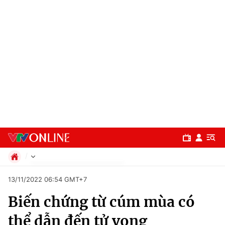
Chính trị
13/11/2022 06:54 GMT+7
Xã hội
Biến chứng từ cúm mùa có
Pháp luật
Chuyên mục
Kinh tế
thể dẫn đến tử vong
Thể thao