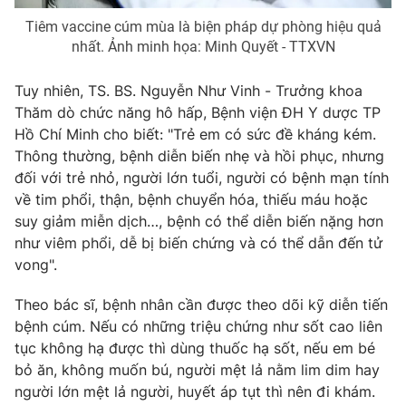
Tiêm vaccine cúm mùa là biện pháp dự phòng hiệu quả
Photo
Infographic
nhất. Ảnh minh họa: Minh Quyết - TTXVN
Video
Shorts video
Tuy nhiên, TS. BS. Nguyễn Như Vinh - Trưởng khoa
Thăm dò chức năng hô hấp, Bệnh viện ĐH Y dược TP
Hồ Chí Minh cho biết: "Trẻ em có sức đề kháng kém.
VTV Money
VTV Thể thao
Thông thường, bệnh diễn biến nhẹ và hồi phục, nhưng
đối với trẻ nhỏ, người lớn tuổi, người có bệnh mạn tính
VTV Sức khoẻ
Bất động sản
về tim phổi, thận, bệnh chuyển hóa, thiếu máu hoặc
suy giảm miễn dịch…, bệnh có thể diễn biến nặng hơn
Thị trường 24h
Tấm lòng Việt
như viêm phổi, dễ bị biến chứng và có thể dẫn đến tử
vong".
VTV4
Vươn mình bằng AI
Theo bác sĩ, bệnh nhân cần được theo dõi kỹ diễn tiến
bệnh cúm. Nếu có những triệu chứng như sốt cao liên
VTV9
VTV8
tục không hạ được thì dùng thuốc hạ sốt, nếu em bé
bỏ ăn, không muốn bú, người mệt lả nằm lim dim hay
người lớn mệt lả người, huyết áp tụt thì nên đi khám.
Liên hệ tòa soạn
English