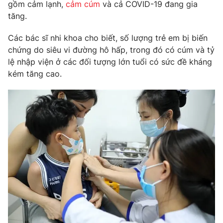
Phim VTV
gồm cảm lạnh,
cảm cúm
và cả COVID-19 đang gia
Giải trí
tăng.
Hậu trường
Điện ảnh
Các bác sĩ nhi khoa cho biết, số lượng trẻ em bị biến
Đời sống
Nhân vật
chứng do siêu vi đường hô hấp, trong đó có cúm và tỷ
Âm nhạc
Du lịch
lệ nhập viện ở các đối tượng lớn tuổi có sức đề kháng
Khán giả
Giáo dục
Sao
kém tăng cao.
Làm đẹp
Giải sao mai
Tuyển sinh
Công nghệ
Chất lượng cuộc sống
Học trực tuyến
Hitech Công nghệ tương lai
Giao lưu trực tuyến
Sản phẩm
Lịch phát sóng
Thị trường
Tư vấn
Chuyên mục khác
Emagazine
Podcast