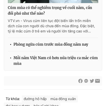
Ðiện thoại Thời báo VTV:
024.66 897 897
Cúm mùa có thể nghiêm trọng về cuối năm, cần
Email:
toasoan@vtv.vn
đối phó như thế nào?
Liên hệ quảng cáo:
024-7300.7108
VTV.vn - Virus cúm liên tục đột biến lẩn trốn miễn
dịch của con người dù chưa đến mùa đông. Đặc biệt,
tỷ lệ mắc cúm ở trẻ em và người lớn tăng cao với...
Phòng ngừa cúm trước mùa đông năm nay
Mỗi năm Việt Nam có hơn nửa triệu ca mắc cúm
mùa
® Cấm sao chép dưới mọi hình thức nếu không có sự chấp
thuận bằng văn bản. Ghi rõ nguồn VTV.vn khi phát hành lại
thông tin từ website này.
Từ khóa:
đường hô hấp
mùa đông xuân
đại học y dược
bác sĩ nhi khoa