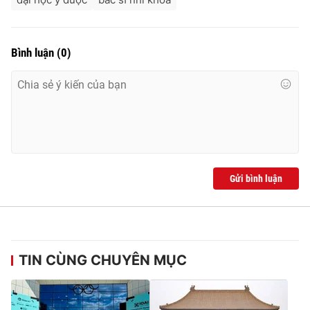
Bình luận
(
0
)
Gửi bình luận
TIN CÙNG CHUYÊN MỤC