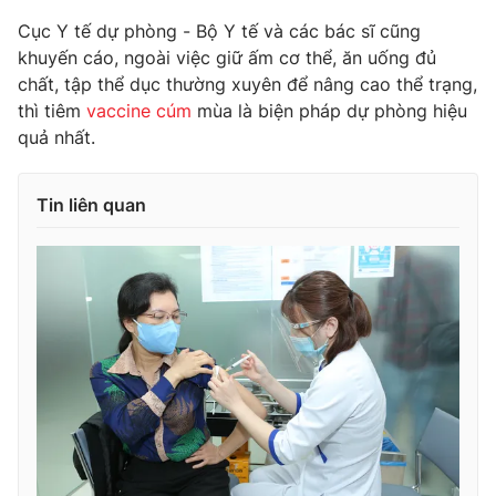
Cục Y tế dự phòng - Bộ Y tế và các bác sĩ cũng
khuyến cáo, ngoài việc giữ ấm cơ thể, ăn uống đủ
chất, tập thể dục thường xuyên để nâng cao thể trạng,
THỜI BÁO VTV
thì tiêm
vaccine cúm
mùa là biện pháp dự phòng hiệu
quả nhất.
Tin liên quan
Theo dõi báo trên
Cơ quan chủ quản:
Đài Truyền hình Việt Nam
Cơ quan báo chí:
Thời báo VTV
Giấy phép hoạt động báo in và báo điện tử số 483/GP-BTTTT
cấp ngày 29/12/2023
Tổng Biên tập:
Vũ Thanh Thủy
Phó Tổng Biên tập:
Nguyễn Thị Mỹ Hạnh, Phạm Quốc Thắng,
Nguyễn Trọng Ninh
Tổng đài VTV:
024.38 355 931 - 024.38 355 932