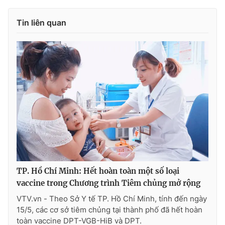
Tin liên quan
THỜI BÁO VTV
Theo dõi báo trên
Cơ quan chủ quản:
Đài Truyền hình Việt Nam
Cơ quan báo chí:
Thời báo VTV
Giấy phép hoạt động báo in và báo điện tử số 483/GP-BTTTT
cấp ngày 29/12/2023
TP. Hồ Chí Minh: Hết hoàn toàn một số loại
Tổng Biên tập:
Vũ Thanh Thủy
vaccine trong Chương trình Tiêm chủng mở rộng
Phó Tổng Biên tập:
Nguyễn Thị Mỹ Hạnh, Phạm Quốc Thắng,
VTV.vn - Theo Sở Y tế TP. Hồ Chí Minh, tính đến ngày
Nguyễn Trọng Ninh
15/5, các cơ sở tiêm chủng tại thành phố đã hết hoàn
Tổng đài VTV:
024.38 355 931 - 024.38 355 932
toàn vaccine DPT-VGB-HiB và DPT.