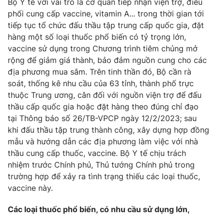
Bộ Y tế với vai trò là cơ quan tiếp nhận viện trợ, điều
Phim VTV
Giải trí
phối cung cấp vaccine, vitamin A... trong thời gian tới
Hậu trường
tiếp tục tổ chức đấu thầu tập trung cấp quốc gia, đặt
Điện ảnh
hàng một số loại thuốc phổ biến có tỷ trọng lớn,
Đời sống
Nhân vật
vaccine sử dụng trong Chương trình tiêm chủng mở
Âm nhạc
Du lịch
rộng để giảm giá thành, bảo đảm nguồn cung cho các
Khán giả
Giáo dục
Sao
địa phương mua sắm. Trên tinh thần đó, Bộ cần rà
Làm đẹp
Giải sao mai
soát, thống kê nhu cầu của 63 tỉnh, thành phố trực
Tuyển sinh
Công nghệ
thuộc Trung ương, cân đối với nguồn viện trợ để đấu
Chất lượng cuộc sống
Học trực tuyến
thầu cấp quốc gia hoặc đặt hàng theo đúng chỉ đạo
Hitech Công nghệ tương lai
tại Thông báo số 26/TB-VPCP ngày 12/2/2023; sau
Giao lưu trực tuyến
khi đấu thầu tập trung thành công, xây dựng hợp đồng
Sản phẩm
mẫu và hướng dẫn các địa phương làm việc với nhà
Lịch phát sóng
thầu cung cấp thuốc, vaccine. Bộ Y tế chịu trách
Thị trường
nhiệm trước Chính phủ, Thủ tướng Chính phủ trong
Tư vấn
trường hợp để xảy ra tình trạng thiếu các loại thuốc,
Chuyên mục khác
vaccine này.
Emagazine
Podcast
Các loại thuốc phổ biến, có nhu cầu sử dụng lớn,