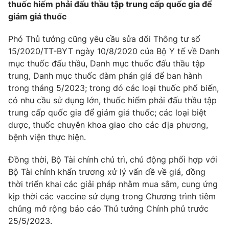
thuốc hiếm phải đấu thầu tập trung cấp quốc gia để
Photo
giảm giá thuốc
Infographic
Phó Thủ tướng cũng yêu cầu sửa đổi Thông tư số
Video
Shorts video
15/2020/TT-BYT ngày 10/8/2020 của Bộ Y tế về Danh
mục thuốc đấu thầu, Danh mục thuốc đấu thầu tập
VTV Money
trung, Danh mục thuốc đàm phán giá để ban hành
VTV Thể thao
trong tháng 5/2023; trong đó các loại thuốc phổ biến,
có nhu cầu sử dụng lớn, thuốc hiếm phải đấu thầu tập
VTV Sức khoẻ
Bất động sản
trung cấp quốc gia để giảm giá thuốc; các loại biệt
dược, thuốc chuyên khoa giao cho các địa phương,
Thị trường 24h
Tấm lòng Việt
bệnh viện thực hiện.
Đồng thời, Bộ Tài chính chủ trì, chủ động phối hợp với
VTV4
Vươn mình bằng AI
Bộ Tài chính khẩn trương xử lý vấn đề về giá, đồng
thời triển khai các giải pháp nhằm mua sắm, cung ứng
VTV9
VTV8
kịp thời các vaccine sử dụng trong Chương trình tiêm
chủng mở rộng báo cáo Thủ tướng Chính phủ trước
25/5/2023.
Liên hệ tòa soạn
English