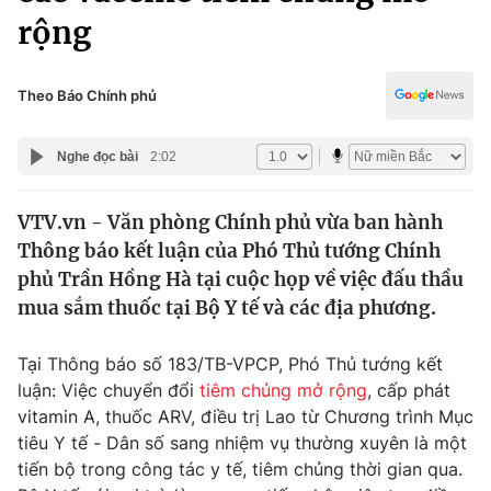
Chính trị
rộng
Truyền hình
Văn hóa - Giải trí
Xã hội
Y tế
Theo Báo Chính phủ
Đời sống
Pháp luật
Công nghệ
Nghe đọc bài
2:02
Giáo dục
Y tế
VTV.vn - Văn phòng Chính phủ vừa ban hành
Thông báo kết luận của Phó Thủ tướng Chính
Thế giới
phủ Trần Hồng Hà tại cuộc họp về việc đấu thầu
Tin tức
mua sắm thuốc tại Bộ Y tế và các địa phương.
Kinh tế
Thế giới đó đây
Tại Thông báo số 183/TB-VPCP, Phó Thủ tướng kết
Tài chính
Dữ liệu và đời sống
luận: Việc chuyển đổi
tiêm chủng mở rộng
, cấp phát
Câu chuyện quốc tế
Thị trường
vitamin A, thuốc ARV, điều trị Lao từ Chương trình Mục
tiêu Y tế - Dân số sang nhiệm vụ thường xuyên là một
Truyền hình
Góc doanh nghiệp
tiến bộ trong công tác y tế, tiêm chủng thời gian qua.