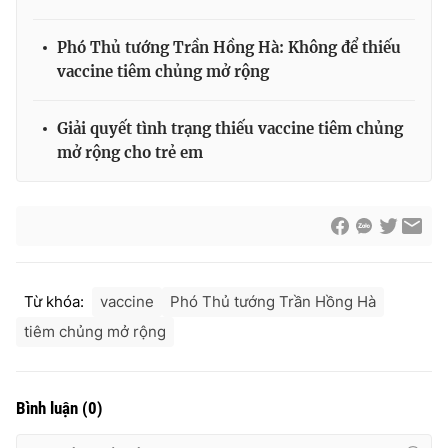
Ðiện thoại Thời báo VTV:
024.66 897 897
Email:
toasoan@vtv.vn
Phó Thủ tướng Trần Hồng Hà: Không để thiếu
Liên hệ quảng cáo:
024-7300.7108
vaccine tiêm chủng mở rộng
Giải quyết tình trạng thiếu vaccine tiêm chủng
mở rộng cho trẻ em
Từ khóa:
vaccine
Phó Thủ tướng Trần Hồng Hà
tiêm chủng mở rộng
® Cấm sao chép dưới mọi hình thức nếu không có sự chấp
thuận bằng văn bản. Ghi rõ nguồn VTV.vn khi phát hành lại
thông tin từ website này.
Bình luận
(
0
)