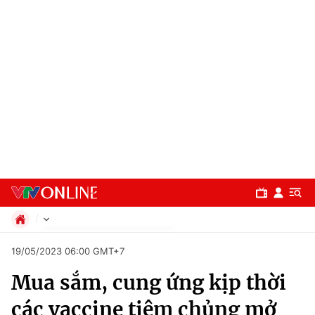
Chính trị
19/05/2023 06:00 GMT+7
Xã hội
Mua sắm, cung ứng kịp thời
Pháp luật
Chuyên mục
Kinh tế
các vaccine tiêm chủng mở
Thể thao