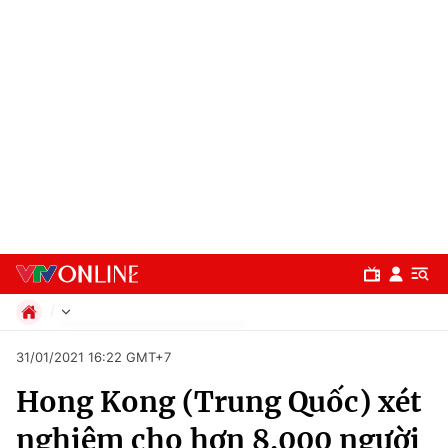
Chính trị
31/01/2021 16:22 GMT+7
Xã hội
Hong Kong (Trung Quốc) xét
Pháp luật
Chuyên mục
Kinh tế
nghiệm cho hơn 8.000 người
Thể thao