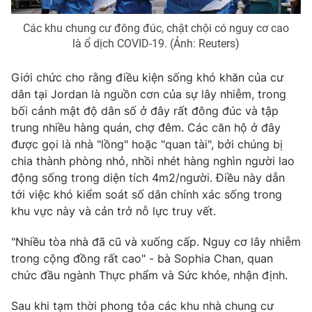
Photo
Infographic
Các khu chung cư đông đúc, chật chội có nguy cơ cao
là ổ dịch COVID-19. (Ảnh: Reuters)
Video
Shorts video
Giới chức cho rằng điều kiện sống khó khăn của cư
dân tại Jordan là nguồn cơn của sự lây nhiễm, trong
VTV Money
VTV Thể thao
bối cảnh mật độ dân số ở đây rất đông đúc và tập
trung nhiều hàng quán, chợ đêm. Các căn hộ ở đây
VTV Sức khoẻ
Bất động sản
được gọi là nhà "lồng" hoặc "quan tài", bởi chúng bị
chia thành phòng nhỏ, nhồi nhét hàng nghìn người lao
động sống trong diện tích 4m2/người. Điều này dẫn
Thị trường 24h
Tấm lòng Việt
tới việc khó kiểm soát số dân chính xác sống trong
khu vực này và cản trở nỗ lực truy vết.
VTV4
Vươn mình bằng AI
"Nhiều tòa nhà đã cũ và xuống cấp. Nguy cơ lây nhiễm
trong cộng đồng rất cao" - bà Sophia Chan, quan
VTV9
VTV8
chức đầu ngành Thực phẩm và Sức khỏe, nhận định.
Liên hệ tòa soạn
English
Sau khi tạm thời phong tỏa các khu nhà chung cư