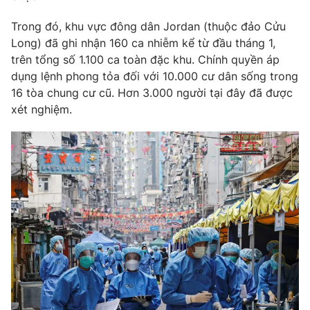
Phim VTV
Giải trí
Trong đó, khu vực đông dân Jordan (thuộc đảo Cửu
Hậu trường
Long) đã ghi nhận 160 ca nhiễm kể từ đầu tháng 1,
Điện ảnh
Đời sống
Nhân vật
trên tổng số 1.100 ca toàn đặc khu. Chính quyền áp
Âm nhạc
dụng lệnh phong tỏa đối với 10.000 cư dân sống trong
Du lịch
Khán giả
16 tòa chung cư cũ. Hơn 3.000 người tại đây đã được
Giáo dục
Sao
xét nghiệm.
Làm đẹp
Giải sao mai
Tuyển sinh
Công nghệ
Chất lượng cuộc sống
Học trực tuyến
Hitech Công nghệ tương lai
Giao lưu trực tuyến
Sản phẩm
Lịch phát sóng
Thị trường
Tư vấn
Chuyên mục khác
Emagazine
Podcast