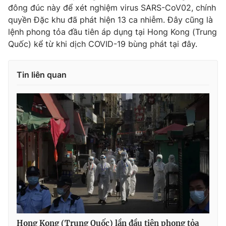
đông đúc này để xét nghiệm virus SARS-CoV02, chính
quyền Đặc khu đã phát hiện 13 ca nhiễm. Đây cũng là
lệnh phong tỏa đầu tiên áp dụng tại Hong Kong (Trung
Quốc) kể từ khi dịch COVID-19 bùng phát tại đây.
THỜI BÁO VTV
Tin liên quan
Theo dõi báo trên
Cơ quan chủ quản:
Đài Truyền hình Việt Nam
Cơ quan báo chí:
Thời báo VTV
Giấy phép hoạt động báo in và báo điện tử số 483/GP-BTTTT
cấp ngày 29/12/2023
Tổng Biên tập:
Vũ Thanh Thủy
Phó Tổng Biên tập:
Nguyễn Thị Mỹ Hạnh, Phạm Quốc Thắng,
Nguyễn Trọng Ninh
Tổng đài VTV:
024.38 355 931 - 024.38 355 932
Hong Kong (Trung Quốc) lần đầu tiên phong tỏa