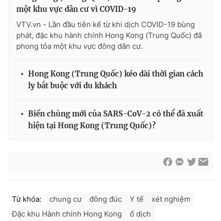
Ðiện thoại Thời báo VTV:
024.66 897 897
một khu vực dân cư vì COVID-19
Email:
toasoan@vtv.vn
VTV.vn - Lần đầu tiên kể từ khi dịch COVID-19 bùng
Liên hệ quảng cáo:
024-7300.7108
phát, đặc khu hành chính Hong Kong (Trung Quốc) đã
phong tỏa một khu vực đông dân cư.
Hong Kong (Trung Quốc) kéo dài thời gian cách
ly bắt buộc với du khách
Biến chủng mới của SARS-CoV-2 có thể đã xuất
hiện tại Hong Kong (Trung Quốc)?
® Cấm sao chép dưới mọi hình thức nếu không có sự chấp
thuận bằng văn bản. Ghi rõ nguồn VTV.vn khi phát hành lại
thông tin từ website này.
Từ khóa:
chung cư
đông đúc
Y tế
xét nghiệm
Đặc khu Hành chính Hong Kong
ổ dịch