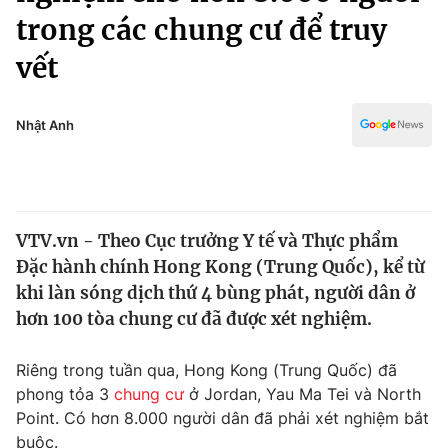
Chính trị
trong các chung cư để truy
Truyền hình
Văn hóa - Giải trí
vết
Xã hội
Y tế
Đời sống
Pháp luật
Nhật Anh
Công nghệ
Giáo dục
Y tế
Thế giới
VTV.vn - Theo Cục trưởng Y tế và Thực phẩm
Đặc hành chính Hong Kong (Trung Quốc), kể từ
Tin tức
khi làn sóng dịch thứ 4 bùng phát, người dân ở
Kinh tế
hơn 100 tòa chung cư đã được xét nghiệm.
Thế giới đó đây
Tài chính
Dữ liệu và đời sống
Câu chuyện quốc tế
Riêng trong tuần qua, Hong Kong (Trung Quốc) đã
Thị trường
phong tỏa 3
chung cư
ở Jordan, Yau Ma Tei và North
Truyền hình
Góc doanh nghiệp
Point. Có hơn 8.000 người dân đã phải xét nghiệm bắt
buộc.