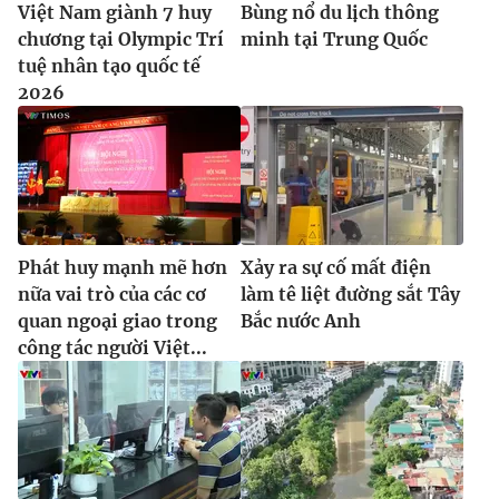
Việt Nam giành 7 huy
Bùng nổ du lịch thông
Ðiện thoại Thời báo VTV:
024.66 897 897
chương tại Olympic Trí
minh tại Trung Quốc
Email:
toasoan@vtv.vn
tuệ nhân tạo quốc tế
Liên hệ quảng cáo:
024-7300.7108
2026
Phát huy mạnh mẽ hơn
Xảy ra sự cố mất điện
nữa vai trò của các cơ
làm tê liệt đường sắt Tây
quan ngoại giao trong
Bắc nước Anh
công tác người Việt...
® Cấm sao chép dưới mọi hình thức nếu không có sự chấp
thuận bằng văn bản. Ghi rõ nguồn VTV.vn khi phát hành lại
thông tin từ website này.