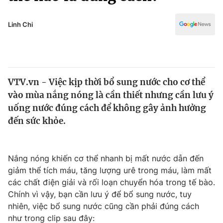
Chính trị
Truyền hình
Văn hóa - Giải trí
Linh Chi
Xã hội
Y tế
Đời sống
Pháp luật
Công nghệ
Giáo dục
VTV.vn - Việc kịp thời bổ sung nước cho cơ thể
Y tế
vào mùa nắng nóng là cần thiết nhưng cần lưu ý
uống nước đúng cách để không gây ảnh hưởng
Thế giới
đến sức khỏe.
Tin tức
Kinh tế
Nắng nóng khiến cơ thể nhanh bị mất nước dẫn đến
Thế giới đó đây
Tài chính
giảm thể tích máu, tăng lượng urê trong máu, làm mất
Dữ liệu và đời sống
Câu chuyện quốc tế
các chất điện giải và rối loạn chuyển hóa trong tế bào.
Thị trường
Chính vì vậy, bạn cần lưu ý để bổ sung nước, tuy
Truyền hình
nhiên, việc bổ sung nước cũng cần phải đúng cách
Góc doanh nghiệp
như trong clip sau đây: