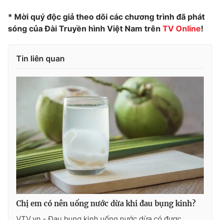
Phim VTV
Giải trí
* Mời quý độc giả theo dõi các chương trình đã phát
Hậu trường
sóng của Đài Truyền hình Việt Nam trên
TV Online
!
Điện ảnh
Đời sống
Nhân vật
Âm nhạc
Tin liên quan
Du lịch
Khán giả
Giáo dục
Sao
Làm đẹp
Giải sao mai
Tuyển sinh
Công nghệ
Chất lượng cuộc sống
Học trực tuyến
Hitech Công nghệ tương lai
Giao lưu trực tuyến
Sản phẩm
Lịch phát sóng
Thị trường
Tư vấn
Chuyên mục khác
Chị em có nên uống nước dừa khi đau bụng kinh?
Emagazine
Podcast
VTV.vn - Đau bụng kinh uống nước dừa có được