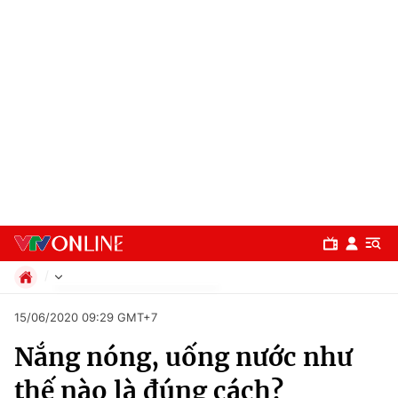
Chính trị
15/06/2020 09:29 GMT+7
Xã hội
Nắng nóng, uống nước như
Pháp luật
Chuyên mục
Kinh tế
thế nào là đúng cách?
Thể thao