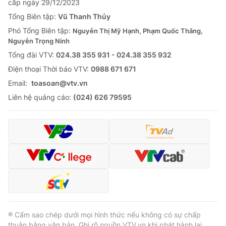
cấp ngày 29/12/2023
Tổng Biên tập:
Vũ Thanh Thủy
Phó Tổng Biên tập:
Nguyễn Thị Mỹ Hạnh, Phạm Quốc Thắng,
Nguyễn Trọng Ninh
Tổng đài VTV:
024.38 355 931 - 024.38 355 932
Ðiện thoại Thời báo VTV:
0988 671 671
Email:
toasoan@vtv.vn
Liên hệ quảng cáo:
(024) 626 79595
® Cấm sao chép dưới mọi hình thức nếu không có sự chấp
thuận bằng văn bản. Ghi rõ nguồn VTV.vn khi phát hành lại