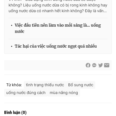
không? Liệu uống nước dừa có bị rong kinh không hay
Photo
Infographic
uống nước dừa có nhanh hết kinh không? Đây là vấn...
Video
Shorts video
Việc đầu tiên nên làm vào mỗi sáng là... uống
nước
VTV Money
VTV Thể thao
Tác hại của việc uống nước ngọt quá nhiều
VTV Sức khoẻ
Bất động sản
Thị trường 24h
Tấm lòng Việt
VTV4
Vươn mình bằng AI
Từ khóa:
tình trạng thiếu nước
Bổ sung nước
uống nước đúng cách
mùa nắng nóng
VTV9
VTV8
Bình luận
(
0
)
Liên hệ tòa soạn
English