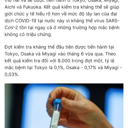
thứ hai và sẽ được tiến hành ở Tokyo, Osaka, Miyagi,
Phim VTV
Giải trí
Aichi và Fukuoka. Kết quả kiểm tra kháng thể sẽ giúp
Hậu trường
giới chức y tế hiểu rõ hơn về mức độ lây lan của đại
Điện ảnh
dịch COVID-19 tại nước này vì kháng thể virus SARS-
Đời sống
Nhân vật
CoV-2 tồn tại ngay cả ở những trường hợp mắc bệnh
Âm nhạc
không có triệu chứng.
Du lịch
Khán giả
Giáo dục
Sao
Làm đẹp
Đợt kiểm tra kháng thể đầu tiên được tiến hành tại
Giải sao mai
Tuyển sinh
Tokyo, Osaka và Miyagi vào tháng 6 vừa qua. Theo
Công nghệ
Chất lượng cuộc sống
kết quả kiểm tra đối với 8.000 trong đợt một, tỷ lệ
Học trực tuyến
mắc bệnh tại Tokyo là 0,1%, Osaka - 0,17% và Miyagi -
Hitech Công nghệ tương lai
Giao lưu trực tuyến
0,03%.
Sản phẩm
Lịch phát sóng
Thị trường
Tư vấn
Chuyên mục khác
Emagazine
Podcast