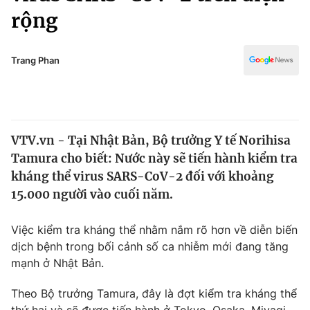
Chính trị
rộng
Truyền hình
Văn hóa - Giải trí
Xã hội
Y tế
Trang Phan
Đời sống
Pháp luật
Công nghệ
Giáo dục
Y tế
VTV.vn - Tại Nhật Bản, Bộ trưởng Y tế Norihisa
Tamura cho biết: Nước này sẽ tiến hành kiểm tra
Thế giới
kháng thể virus SARS-CoV-2 đối với khoảng
Tin tức
15.000 người vào cuối năm.
Kinh tế
Thế giới đó đây
Việc kiểm tra kháng thể nhằm nắm rõ hơn về diễn biến
Tài chính
Dữ liệu và đời sống
dịch bệnh trong bối cảnh số ca nhiễm mới đang tăng
Câu chuyện quốc tế
Thị trường
mạnh ở Nhật Bản.
Truyền hình
Góc doanh nghiệp
Theo Bộ trưởng Tamura, đây là đợt kiểm tra kháng thể