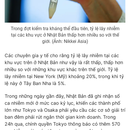
Photo
Infographic
Video
Shorts video
Trong đợt kiểm tra kháng thể đầu tiên, tỷ lệ lây nhiễm
tại các khu vực ở Nhật Bản thấp hơn nhiều so với thế
giới. (Ảnh: Nikkei Asia)
VTV Money
VTV Thể thao
Các chuyên gia y tế cho rằng tỷ lệ lây nhiễm tại các
VTV Sức khoẻ
Bất động sản
khu vực trên ở Nhật Bản như vậy là rất thấp, thấp hơn
nhiều so với những khu vực khác trên thế giới. Tỷ lệ
lây nhiễm tại New York (Mỹ) khoảng 20%, trong khi tỷ
Thị trường 24h
Tấm lòng Việt
lệ này ở Tây Ban Nha là 5%.
VTV4
Vươn mình bằng AI
Trong những ngày gần đây, Nhật Bản đã ghi nhận số
ca nhiễm mới ở mức cao kỷ lục, khiến các thành phố
lớn như Tokyo và Osaka phải yêu cầu các cơ sở giải trí
VTV9
VTV8
ban đêm phải rút ngắn thời gian kinh doanh. Trong
24h qua, chính quyền Tokyo thông báo có thêm 570
Liên hệ tòa soạn
English