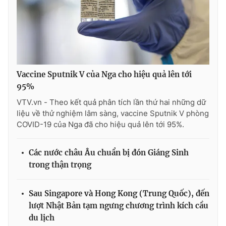
Ðiện thoại Thời báo VTV:
024.66 897 897
Email:
toasoan@vtv.vn
Liên hệ quảng cáo:
024-7300.7108
Vaccine Sputnik V của Nga cho hiệu quả lên tới
95%
VTV.vn - Theo kết quả phân tích lần thứ hai những dữ
liệu về thử nghiệm lâm sàng, vaccine Sputnik V phòng
COVID-19 của Nga đã cho hiệu quả lên tới 95%.
Các nước châu Âu chuẩn bị đón Giáng Sinh
trong thận trọng
® Cấm sao chép dưới mọi hình thức nếu không có sự chấp
thuận bằng văn bản. Ghi rõ nguồn VTV.vn khi phát hành lại
Sau Singapore và Hong Kong (Trung Quốc), đến
thông tin từ website này.
lượt Nhật Bản tạm ngưng chương trình kích cầu
du lịch