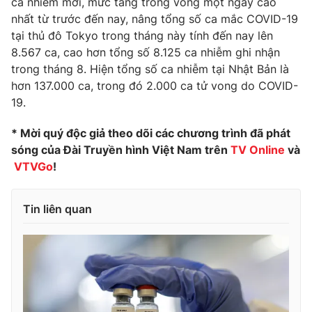
ca nhiễm mới, mức tăng trong vòng một ngày cao
nhất từ trước đến nay, nâng tổng số ca mắc COVID-19
tại thủ đô Tokyo trong tháng này tính đến nay lên
8.567 ca, cao hơn tổng số 8.125 ca nhiễm ghi nhận
THỜI BÁO VTV
trong tháng 8. Hiện tổng số ca nhiễm tại Nhật Bản là
hơn 137.000 ca, trong đó 2.000 ca tử vong do COVID-
19.
* Mời quý độc giả theo dõi các chương trình đã phát
Theo dõi báo trên
sóng của Đài Truyền hình Việt Nam trên
TV Online
và
VTVGo
!
Cơ quan chủ quản:
Đài Truyền hình Việt Nam
Cơ quan báo chí:
Thời báo VTV
Tin liên quan
Giấy phép hoạt động báo in và báo điện tử số 483/GP-BTTTT
cấp ngày 29/12/2023
Tổng Biên tập:
Vũ Thanh Thủy
Phó Tổng Biên tập:
Nguyễn Thị Mỹ Hạnh, Phạm Quốc Thắng,
Nguyễn Trọng Ninh
Tổng đài VTV:
024.38 355 931 - 024.38 355 932