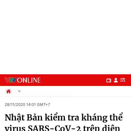
Chính trị
28/11/2020 14:01 GMT+7
Xã hội
Nhật Bản kiểm tra kháng thể
Pháp luật
Chuyên mục
Kinh tế
virus SARS-CoV-2 trên diện
Thể thao