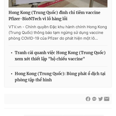
Hong Kong (Trung Quốc) đình chỉ tiêm vaccine
Pfizer-BioNTech vì lô hàng lỗi
THỜI BÁO VTV
VTV.vn - Chính quyền Đặc khu hành chính Hong Kong
(Trung Quốc) thông báo tạm ngừng sử dụng vaccine
phòng COVID-19 của Pfizer do phát hiện một lô...
Theo dõi báo trên
Tranh cãi quanh việc Hong Kong (Trung Quốc)
xem xét thiết lập "hộ chiếu vaccine"
Cơ quan chủ quản:
Đài Truyền hình Việt Nam
Cơ quan báo chí:
Thời báo VTV
Hong Kong (Trung Quốc): Bùng phát ổ dịch tại
Giấy phép hoạt động báo in và báo điện tử số 483/GP-BTTTT
phòng tập thể hình
cấp ngày 29/12/2023
Tổng Biên tập:
Vũ Thanh Thủy
Phó Tổng Biên tập:
Nguyễn Thị Mỹ Hạnh, Phạm Quốc Thắng,
Nguyễn Trọng Ninh
Tổng đài VTV:
024.38 355 931 - 024.38 355 932