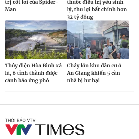
trị cốt lõi của Spider-
thuốc điều trị yếu sinh
Man
lý, thu lợi bất chính hơn
32 tỷ đồng
Thủy điện Hòa Bình xả
Cháy lớn khu dân cư ở
lũ, 6 tỉnh thành được
An Giang khiến 5 căn
cảnh báo ứng phó
nhà bị hư hại
THỜI BÁO VTV