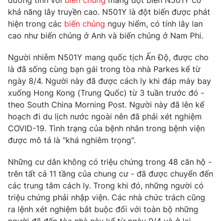
dương tính với
biến chủng
mang đột biến N501Y có
Phim VTV
Giải trí
khả năng lây truyền cao. N501Y là đột biến được phát
Hậu trường
hiện trong các
biến chủng
nguy hiểm, có tính lây lan
Điện ảnh
cao như biến chủng ở Anh và biến chủng ở Nam Phi.
Đời sống
Nhân vật
Âm nhạc
Người nhiễm N501Y mang quốc tịch Ấn Độ, được cho
Du lịch
Khán giả
Giáo dục
là đã sống cùng bạn gái trong tòa nhà Parkes kể từ
Sao
Làm đẹp
ngày 8/4. Người này đã được cách ly khi đáp máy bay
Giải sao mai
Tuyển sinh
xuống Hong Kong (Trung Quốc) từ 3 tuần trước đó -
Công nghệ
Chất lượng cuộc sống
theo South China Morning Post. Người này đã lên kế
Học trực tuyến
hoạch đi du lịch nước ngoài nên đã phải xét nghiệm
Hitech Công nghệ tương lai
Giao lưu trực tuyến
COVID-19. Tình trạng của bệnh nhân trong bệnh viện
Sản phẩm
được mô tả là "khá nghiêm trọng".
Lịch phát sóng
Thị trường
Những cư dân không có triệu chứng trong 48 căn hộ -
trên tất cả 11 tầng của chung cư - đã được chuyển đến
Tư vấn
các trung tâm cách ly. Trong khi đó, những người có
Chuyên mục khác
triệu chứng phải nhập viện. Các nhà chức trách cũng
Emagazine
Podcast
ra lệnh xét nghiệm bắt buộc đối với toàn bộ những