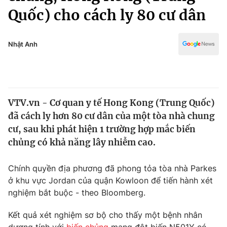
Chính trị
Quốc) cho cách ly 80 cư dân
Truyền hình
Văn hóa - Giải trí
Xã hội
Y tế
Nhật Anh
Đời sống
Pháp luật
Công nghệ
Giáo dục
Y tế
VTV.vn - Cơ quan y tế Hong Kong (Trung Quốc)
đã cách ly hơn 80 cư dân của một tòa nhà chung
Thế giới
cư, sau khi phát hiện 1 trường hợp mắc biến
Tin tức
chủng có khả năng lây nhiễm cao.
Kinh tế
Thế giới đó đây
Chính quyền địa phương đã phong tỏa tòa nhà Parkes
Tài chính
Dữ liệu và đời sống
ở khu vực Jordan của quận Kowloon để tiến hành xét
Câu chuyện quốc tế
Thị trường
nghiệm bắt buộc - theo Bloomberg.
Truyền hình
Góc doanh nghiệp
Kết quả xét nghiệm sơ bộ cho thấy một bệnh nhân