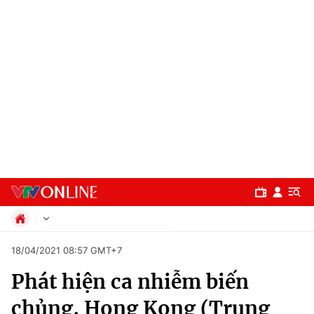
Chính trị
18/04/2021 08:57 GMT+7
Xã hội
Phát hiện ca nhiễm biến
Pháp luật
Chuyên mục
Kinh tế
chủng, Hong Kong (Trung
Thể thao