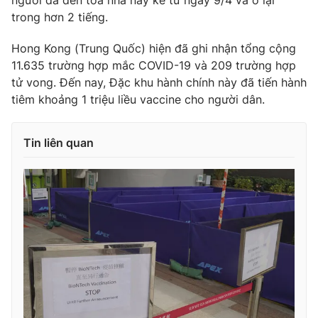
người đã đến tòa nhà này kể từ ngày 9/4 và ở lại
trong hơn 2 tiếng.
Photo
Infographic
Hong Kong (Trung Quốc) hiện đã ghi nhận tổng cộng
Video
Shorts video
11.635 trường hợp mắc COVID-19 và 209 trường hợp
tử vong. Đến nay, Đặc khu hành chính này đã tiến hành
tiêm khoảng 1 triệu liều vaccine cho người dân.
VTV Money
VTV Thể thao
Tin liên quan
VTV Sức khoẻ
Bất động sản
Thị trường 24h
Tấm lòng Việt
VTV4
Vươn mình bằng AI
VTV9
VTV8
Liên hệ tòa soạn
English