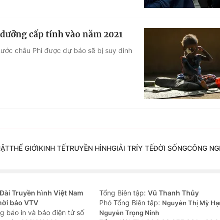
h dưỡng cấp tính vào năm 2021
nước châu Phi được dự báo sẽ bị suy dinh
UẬT
THẾ GIỚI
KINH TẾ
TRUYỀN HÌNH
GIẢI TRÍ
Y TẾ
ĐỜI SỐNG
CÔNG NG
Đài Truyền hình Việt Nam
Tổng Biên tập:
Vũ Thanh Thủy
hời báo VTV
Phó Tổng Biên tập:
Nguyễn Thị Mỹ Hạ
g báo in và báo điện tử số
Nguyễn Trọng Ninh