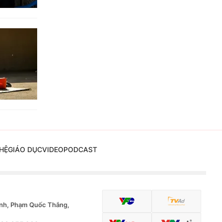
HỆ
GIÁO DỤC
VIDEO
PODCAST
nh, Phạm Quốc Thắng,