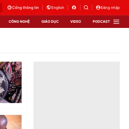
Cổng thông tin
English
Đăng nhập
CÔNG NGHỆ
GIÁO DỤC
VIDEO
PODCAST
VTV Money
VTV Thể thao
VTV Sức khoẻ
Bất động sản
Thị trường 24h
Tấm lòng Việt
Vươn mình bằng AI
VTV4
VTV8
VTV9
Lịch phát sóng
Giao lưu trực tuyến
Sự kiện