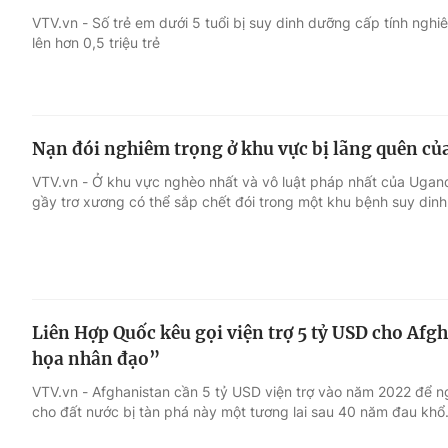
VTV.vn - Số trẻ em dưới 5 tuổi bị suy dinh dưỡng cấp tính ngh
lên hơn 0,5 triệu trẻ
Giải trí
Đời sống
Điện ảnh
Du lịch
Nạn đói nghiêm trọng ở khu vực bị lãng quên c
Âm nhạc
Làm đẹp
VTV.vn - Ở khu vực nghèo nhất và vô luật pháp nhất của Ugand
gầy trơ xương có thể sắp chết đói trong một khu bệnh suy din
Sao
Chất lượng cuộc sốn
Liên Hợp Quốc kêu gọi viện trợ 5 tỷ USD cho Af
họa nhân đạo”
VTV.vn - Afghanistan cần 5 tỷ USD viện trợ vào năm 2022 để 
cho đất nước bị tàn phá này một tương lai sau 40 năm đau khổ