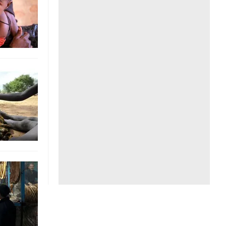
Liên hệ toà soạn
hệ tương lai