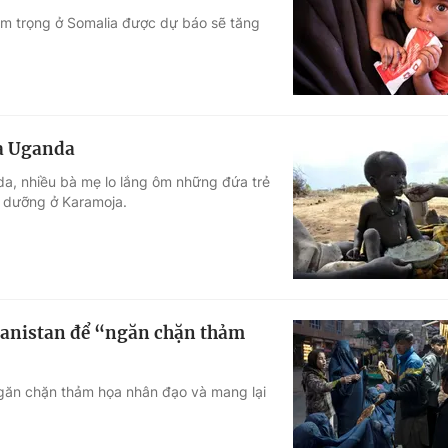
iêm trọng ở Somalia được dự báo sẽ tăng
Góc ảnh
Giáo dục
Công nghệ
Tuyển sinh
Hitech Công ng
ủa Uganda
Học trực tuyến
Sản phẩm
a, nhiều bà mẹ lo lắng ôm những đứa trẻ
h dưỡng ở Karamoja.
g
Thị trường
Tư vấn
ghanistan để “ngăn chặn thảm
ngăn chặn thảm họa nhân đạo và mang lại
.