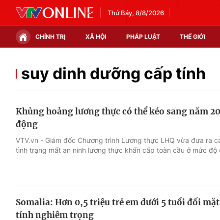
Thứ Bảy, 8/8/2026
CHÍNH TRỊ
XÃ HỘI
PHÁP LUẬT
THẾ GIỚI
Chính trị
Xã hội
suy dinh dưỡng cấp tính
Thế giới
Kinh tế
Khủng hoảng lương thực có thể kéo sang năm 20
Tin tức
Tài chính
động
Thế giới đó đây
Thị trường
VTV.vn - Giám đốc Chương trình Lương thực LHQ vừa đưa ra cản
tình trạng mất an ninh lương thực khẩn cấp toàn cầu ở mức độ
Câu chuyện quốc tế
Góc doanh nghiệp
Dữ liệu và đời sống
Somalia: Hơn 0,5 triệu trẻ em dưới 5 tuổi đối mặ
tính nghiêm trọng