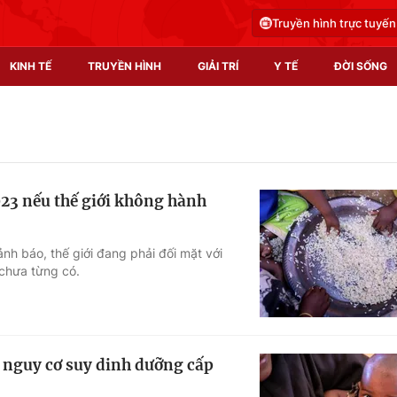
Truyền hình trực tuyến
KINH TẾ
TRUYỀN HÌNH
GIẢI TRÍ
Y TẾ
ĐỜI SỐNG
Pháp luật
Y tế
Truyền hình
Multimedia
23 nếu thế giới không hành
Phim VTV
Video
Hậu trường
Shorts video
h báo, thế giới đang phải đối mặt với
 chưa từng có.
Nhân vật
Podcast
Khán giả
EMagazine
Giải sao mai
Photo
t nguy cơ suy dinh dưỡng cấp
Infographic