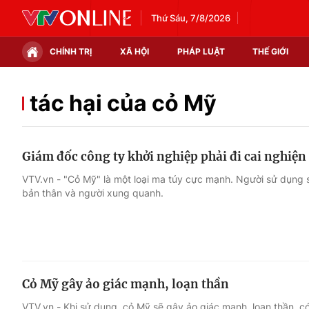
Thứ Sáu, 7/8/2026
CHÍNH TRỊ
XÃ HỘI
PHÁP LUẬT
THẾ GIỚI
Chính trị
Xã hội
tác hại của cỏ Mỹ
Thế giới
Kinh tế
Giám đốc công ty khởi nghiệp phải đi cai nghiện
Tin tức
Tài chính
VTV.vn - "Cỏ Mỹ" là một loại ma túy cực mạnh. Người sử dụng sẽ
bản thân và người xung quanh.
Thế giới đó đây
Thị trường
Câu chuyện quốc tế
Góc doanh nghiệp
Dữ liệu và đời sống
Cỏ Mỹ gây ảo giác mạnh, loạn thần
VTV.vn - Khi sử dụng, cỏ Mỹ sẽ gây ảo giác mạnh, loạn thần, 