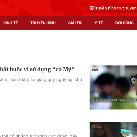
Truyền hình trực tuyến
KINH TẾ
TRUYỀN HÌNH
GIẢI TRÍ
Y TẾ
ĐỜI SỐNG
Pháp luật
Y tế
Truyền hình
Multimedia
 bắt buộc vì sử dụng “cỏ Mỹ”
Phim VTV
Video
 bị loạn thần, ảo giác, gây nguy hại cho
Hậu trường
Shorts video
Nhân vật
Podcast
Khán giả
EMagazine
Giải sao mai
Photo
Infographic
có thể có những tư tưởng cực đoan, gây