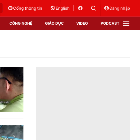
Cổng thông tin
English
Đăng nhập
CÔNG NGHỆ
GIÁO DỤC
VIDEO
PODCAST
VTV Money
VTV Thể thao
VTV Sức khoẻ
Bất động sản
Thị trường 24h
Tấm lòng Việt
Vươn mình bằng AI
VTV4
VTV8
VTV9
Lịch phát sóng
Giao lưu trực tuyến
Sự kiện