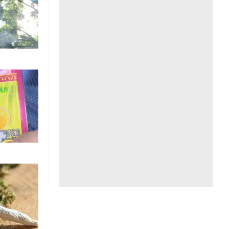
Liên hệ toà soạn
hệ tương lai