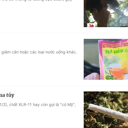
Góc ảnh
Giáo dục
Công nghệ
Tuyển sinh
Hitech Công ng
Học trực tuyến
Sản phẩm
rà giảm cân hoặc các loại nước uống khác.
g
Thị trường
Tư vấn
ma túy
/2), chất XLR-11 hay còn gọi là "cỏ Mỹ",