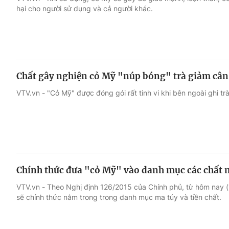
hại cho người sử dụng và cả người khác.
Giải trí
Đời sống
Điện ảnh
Du lịch
Chất gây nghiện cỏ Mỹ "núp bóng" trà giảm cân
Âm nhạc
Làm đẹp
VTV.vn - "Cỏ Mỹ" được đóng gói rất tinh vi khi bên ngoài ghi t
Sao
Chất lượng cuộc sốn
Chính thức đưa "cỏ Mỹ" vào danh mục các chất 
VTV.vn - Theo Nghị định 126/2015 của Chính phủ, từ hôm nay (1
sẽ chính thức nằm trong trong danh mục ma túy và tiền chất.