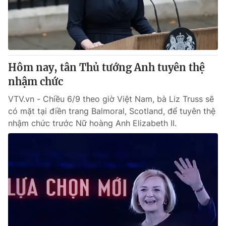
Giao lưu trực tuyến
Sản phẩm
Lịch phát sóng
Thị trường
Tư vấn
Hôm nay, tân Thủ tướng Anh tuyên thệ
Chuyên mục khác
nhậm chức
Emagazine
Podcast
VTV.vn - Chiều 6/9 theo giờ Việt Nam, bà Liz Truss sẽ
có mặt tại điền trang Balmoral, Scotland, để tuyên thệ
Photo
Infographic
nhậm chức trước Nữ hoàng Anh Elizabeth II.
Video
Shorts video
VTV Money
VTV Thể thao
VTV Sức khoẻ
Bất động sản