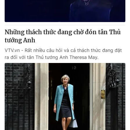
Thị trường 24h
Tấm lòng Việt
VTV4
Vươn mình bằng AI
Những thách thức đang chờ đón tân Thủ
VTV9
VTV8
tướng Anh
VTV.vn - Rất nhiều câu hỏi và cả thách thức đang đặt
Liên hệ tòa soạn
English
ra đối với tân Thủ tướng Anh Theresa May.
THỜI BÁO VTV
Theo dõi báo trên
Cơ quan chủ quản:
Đài Truyền hình Việt Nam