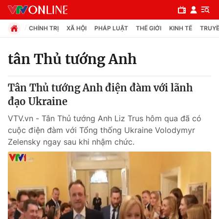
CHÍNH TRỊ
XÃ HỘI
PHÁP LUẬT
THẾ GIỚI
KINH TẾ
TRUYỀ
tân Thủ tướng Anh
Chuyên mục
Tân Thủ tướng Anh điện đàm với lãnh
Chính trị
đạo Ukraine
VTV.vn - Tân Thủ tướng Anh Liz Trus hôm qua đã có
Xã hội
cuộc điện đàm với Tổng thống Ukraine Volodymyr
Zelensky ngay sau khi nhậm chức.
Pháp luật
Y tế
Thế giới