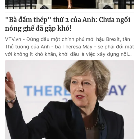
Cơ quan báo chí:
Thời báo VTV
Giấy phép hoạt động báo in và báo điện tử số 483/GP-BTTTT
"Bà đầm thép" thứ 2 của Anh: Chưa ngồi
cấp ngày 29/12/2023
nóng ghế đã gặp khó!
Tổng Biên tập:
Vũ Thanh Thủy
VTV.vn - Đứng đầu một chính phủ mới hậu Brexit, tân
Phó Tổng Biên tập:
Nguyễn Thị Mỹ Hạnh, Phạm Quốc Thắng,
Thủ tướng của Anh - bà Theresa May - sẽ phải đối mặt
Nguyễn Trọng Ninh
với không ít khó khăn, khởi đầu là việc xây dựng nội...
Tổng đài VTV:
024.38 355 931 - 024.38 355 932
Ðiện thoại Thời báo VTV:
024.66 897 897
Email:
toasoan@vtv.vn
Liên hệ quảng cáo:
024-7300.7108