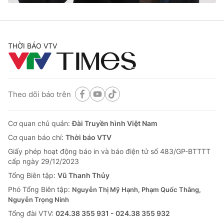
THỜI BÁO VTV
® Cấm sao chép dưới mọi hình thức nếu không có sự chấp
thuận bằng văn bản. Ghi rõ nguồn VTV.vn khi phát hành lại
thông tin từ website này.
Theo dõi báo trên
Cơ quan chủ quản:
Đài Truyền hình Việt Nam
Cơ quan báo chí:
Thời báo VTV
Giấy phép hoạt động báo in và báo điện tử số 483/GP-BTTTT
cấp ngày 29/12/2023
Tổng Biên tập:
Vũ Thanh Thủy
Phó Tổng Biên tập:
Nguyễn Thị Mỹ Hạnh, Phạm Quốc Thắng,
Nguyễn Trọng Ninh
Tổng đài VTV:
024.38 355 931 - 024.38 355 932