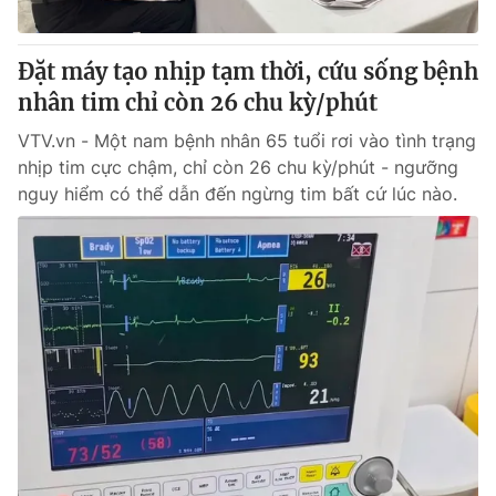
® Cấm sao chép dưới mọi hình thức nếu không có sự chấp
Đặt máy tạo nhịp tạm thời, cứu sống bệnh
thuận bằng văn bản. Ghi rõ nguồn VTV.vn khi phát hành lại
nhân tim chỉ còn 26 chu kỳ/phút
thông tin từ website này.
VTV.vn - Một nam bệnh nhân 65 tuổi rơi vào tình trạng
nhịp tim cực chậm, chỉ còn 26 chu kỳ/phút - ngưỡng
nguy hiểm có thể dẫn đến ngừng tim bất cứ lúc nào.