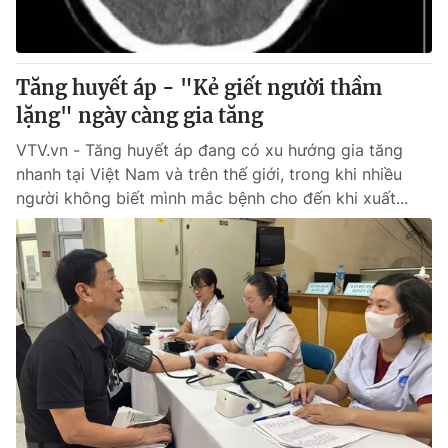
Giấy phép hoạt động báo in và báo điện tử số 483/GP-BTTTT
cấp ngày 29/12/2023
Tổng Biên tập:
Vũ Thanh Thủy
Tăng huyết áp - "Kẻ giết người thầm
Phó Tổng Biên tập:
Nguyễn Thị Mỹ Hạnh, Phạm Quốc Thắng,
lặng" ngày càng gia tăng
Nguyễn Trọng Ninh
Tổng đài VTV:
024.38 355 931 - 024.38 355 932
VTV.vn - Tăng huyết áp đang có xu hướng gia tăng
Ðiện thoại Thời báo VTV:
024.66 897 897
nhanh tại Việt Nam và trên thế giới, trong khi nhiều
Email:
toasoan@vtv.vn
người không biết mình mắc bệnh cho đến khi xuất...
Liên hệ quảng cáo:
024-7300.7108