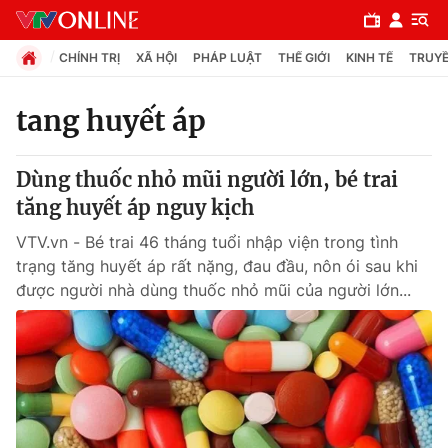
CHÍNH TRỊ
XÃ HỘI
PHÁP LUẬT
THẾ GIỚI
KINH TẾ
TRUYỀ
tang huyết áp
Chuyên mục
Dùng thuốc nhỏ mũi người lớn, bé trai
Chính trị
tăng huyết áp nguy kịch
VTV.vn - Bé trai 46 tháng tuổi nhập viện trong tình
Xã hội
trạng tăng huyết áp rất nặng, đau đầu, nôn ói sau khi
được người nhà dùng thuốc nhỏ mũi của người lớn...
Pháp luật
Y tế
Thế giới