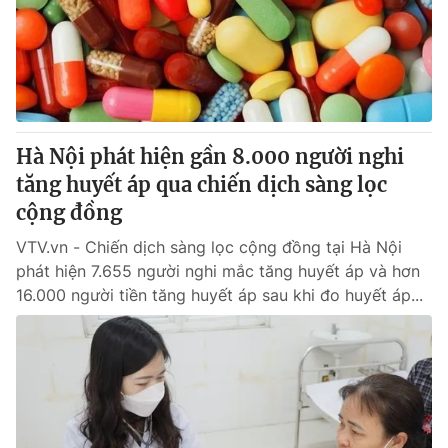
Tin tức
Kinh tế
Thế giới đó đây
Tài chính
Dữ liệu và đời sống
Câu chuyện quốc tế
Thị trường
Hà Nội phát hiện gần 8.000 người nghi
Truyền hình
Góc doanh nghiệp
tăng huyết áp qua chiến dịch sàng lọc
Phim VTV
cộng đồng
Giải trí
Hậu trường
VTV.vn - Chiến dịch sàng lọc cộng đồng tại Hà Nội
Điện ảnh
phát hiện 7.655 người nghi mắc tăng huyết áp và hơn
Đời sống
Nhân vật
16.000 người tiền tăng huyết áp sau khi đo huyết áp...
Âm nhạc
Du lịch
Khán giả
Giáo dục
Sao
Làm đẹp
Giải sao mai
Tuyển sinh
Công nghệ
Chất lượng cuộc sống
Học trực tuyến
Hitech Công nghệ tương lai