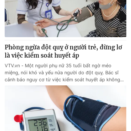
Giao lưu trực tuyến
Sản phẩm
Lịch phát sóng
Thị trường
Tư vấn
Chuyên mục khác
Phòng ngừa đột quỵ ở người trẻ, đừng lơ
Emagazine
Podcast
là việc kiểm soát huyết áp
VTV.vn - Một người phụ nữ 35 tuổi bất ngờ méo
Photo
Infographic
miệng, nói khó và yếu nửa người do đột quỵ. Bác sĩ
cảnh báo nguy cơ từ việc kiểm soát huyết áp không...
Video
Shorts video
VTV Money
VTV Thể thao
VTV Sức khoẻ
Bất động sản