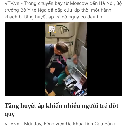
VTV.vn - Trong chuyến bay từ Moscow đến Hà Nội, Bộ
trưởng Bộ Y tế Nga đã cấp cứu kịp thời một hành
khách bị tăng huyết áp và có nguy cơ đau tim.
Tăng huyết áp khiến nhiều người trẻ đột
quỵ
VTV.vn - Mới đây, Bệnh viện Đa khoa tỉnh Cao Bằng