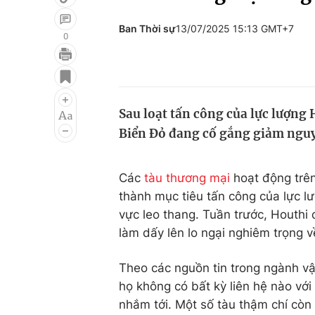
Ban Thời sự
13/07/2025 15:13 GMT+7
0
Giải trí
Đời sống
Điện ảnh
Du lịch
Sau loạt tấn công của lực lượng 
Âm nhạc
Làm đẹp
Biển Đỏ đang cố gắng giảm nguy 
Sao
Chất lượng cuộc sốn
Các
tàu thương mại
hoạt động trên
thành mục tiêu tấn công của lực l
vực leo thang. Tuần trước, Houthi 
làm dấy lên lo ngại nghiêm trọng v
Theo các nguồn tin trong ngành vậ
họ không có bất kỳ liên hệ nào với
nhắm tới. Một số tàu thậm chí còn