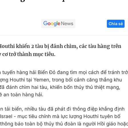
Góc ảnh
Chia sẻ
Giáo dục
Công nghệ
Tuyển sinh
Hitech Công ng
Houthi khiến 2 tàu bị đánh chìm, các tàu hàng trên
Học trực tuyến
Sản phẩm
cơ trở thành mục tiêu.
g
Thị trường
Tư vấn
 tuyến hàng hải Biển Đỏ đang tìm mọi cách để tránh trở
ượng Houthi tại Yemen, trong bối cảnh căng thẳng khu
đã đánh chìm hai tàu, khiến bốn thủy thủ thiệt mạng,
ề an toàn hàng hải.
n tải biển, nhiều tàu đã phát đi thông điệp khẳng định
 Israel - mục tiêu chính mà lực lượng Houthi tuyên bố
 thông báo toàn bộ thủy thủ đoàn là người Hồi giáo hoặ