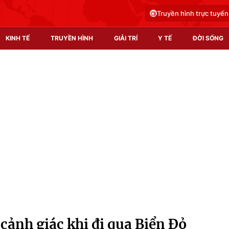
Truyền hình trực tuyến
KINH TẾ
TRUYỀN HÌNH
GIẢI TRÍ
Y TẾ
ĐỜI SỐNG
Pháp luật
Y tế
Truyền hình
Multimedia
Phim VTV
Video
Hậu trường
Shorts video
Nhân vật
Podcast
Khán giả
EMagazine
Giải sao mai
Photo
cảnh giác khi đi qua Biển Đỏ
Infographic