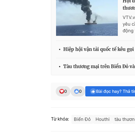
Hội đ
thươn
VTV.v
yêu c
động 
Hiệp hội vận tải quốc tế kêu gọ
Tàu thương mại trên Biển Đỏ và 
0
0
Bài đọc hay? Thả t
Từ khóa:
Biển Đỏ
Houthi
tàu thươn