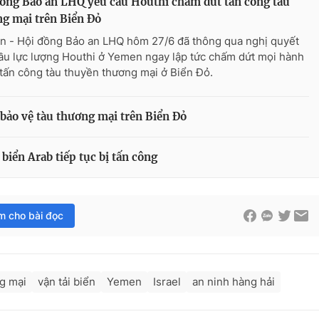
ồng Bảo an LHQ yêu cầu Houthi chấm dứt tấn công tàu
g mại trên Biển Đỏ
n - Hội đồng Bảo an LHQ hôm 27/6 đã thông qua nghị quyết
ầu lực lượng Houthi ở Yemen ngay lập tức chấm dứt mọi hành
tấn công tàu thuyền thương mại ở Biển Đỏ.
i bảo vệ tàu thương mại trên Biển Đỏ
biển Arab tiếp tục bị tấn công
im cho bài đọc
g mại
vận tải biển
Yemen
Israel
an ninh hàng hải