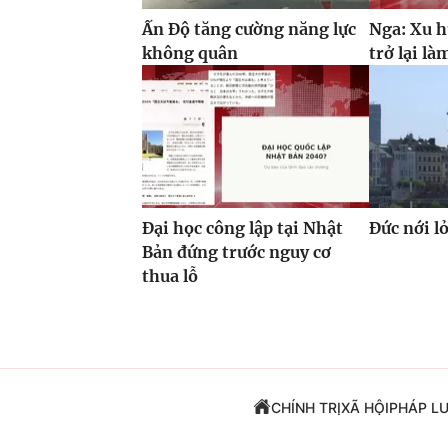
Ấn Độ tăng cường năng lực
Nga: Xu h
không quân
trở lại là
Đại học công lập tại Nhật
Đức nới l
Bản đứng trước nguy cơ
thua lỗ
CHÍNH TRỊ
XÃ HỘI
PHÁP L