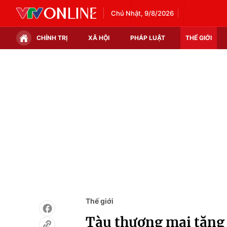
Chủ Nhật, 9/8/2026
CHÍNH TRỊ
XÃ HỘI
PHÁP LUẬT
THẾ GIỚI
Chính trị
Xã hội
Thế giới
Kinh tế
Tin tức
Tài chính
Thế giới đó đây
Thị trường
Câu chuyện quốc tế
Góc doanh nghiệp
Dữ liệu và đời sống
Thế giới
Tàu thương mại tăng 