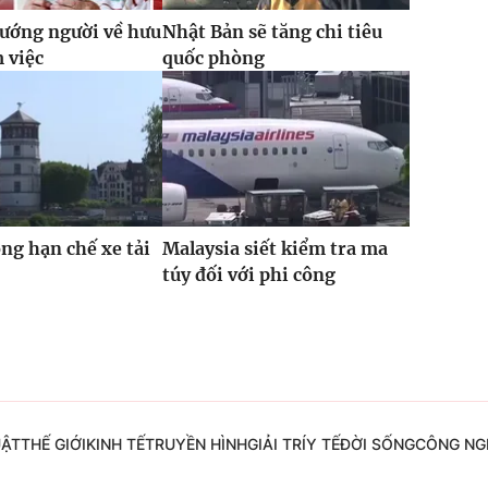
ướng người về hưu
Nhật Bản sẽ tăng chi tiêu
m việc
quốc phòng
ỏng hạn chế xe tải
Malaysia siết kiểm tra ma
túy đối với phi công
UẬT
THẾ GIỚI
KINH TẾ
TRUYỀN HÌNH
GIẢI TRÍ
Y TẾ
ĐỜI SỐNG
CÔNG NG