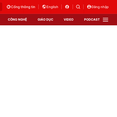
Cổng thông tin
English
Đăng nhập
CÔNG NGHỆ
GIÁO DỤC
VIDEO
PODCAST
VTV Money
VTV Thể thao
VTV Sức khoẻ
Bất động sản
Thị trường 24h
Tấm lòng Việt
Vươn mình bằng AI
VTV4
VTV8
VTV9
Lịch phát sóng
Giao lưu trực tuyến
Sự kiện