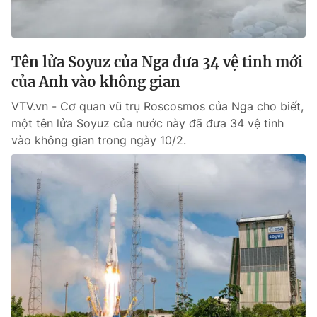
Giấy phép hoạt động báo in và báo điện tử số 483/GP-BTTTT
cấp ngày 29/12/2023
Tổng Biên tập:
Vũ Thanh Thủy
Tên lửa Soyuz của Nga đưa 34 vệ tinh mới
Phó Tổng Biên tập:
Nguyễn Thị Mỹ Hạnh, Phạm Quốc Thắng,
của Anh vào không gian
Nguyễn Trọng Ninh
Tổng đài VTV:
024.38 355 931 - 024.38 355 932
VTV.vn - Cơ quan vũ trụ Roscosmos của Nga cho biết,
Ðiện thoại Thời báo VTV:
024.66 897 897
một tên lửa Soyuz của nước này đã đưa 34 vệ tinh
Email:
toasoan@vtv.vn
vào không gian trong ngày 10/2.
Liên hệ quảng cáo:
024-7300.7108