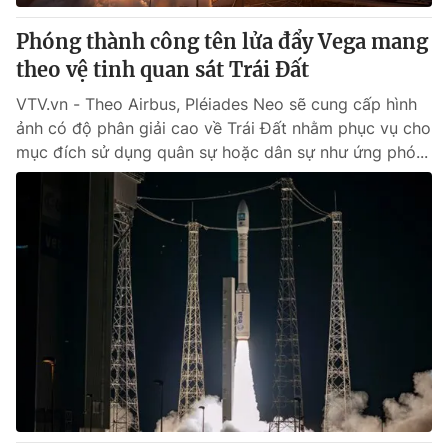
​Phóng thành công tên lửa đẩy Vega mang
theo vệ tinh quan sát Trái Đất
VTV.vn - Theo Airbus, Pléiades Neo sẽ cung cấp hình
ảnh có độ phân giải cao về Trái Đất nhằm phục vụ cho
mục đích sử dụng quân sự hoặc dân sự như ứng phó...