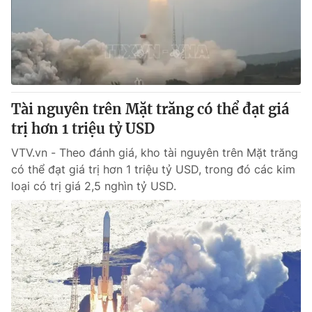
Tin tức
Kinh tế
Thế giới đó đây
Tài chính
Dữ liệu và đời sống
Câu chuyện quốc tế
Thị trường
Tài nguyên trên Mặt trăng có thể đạt giá
Truyền hình
Góc doanh nghiệp
trị hơn 1 triệu tỷ USD
Phim VTV
Giải trí
VTV.vn - Theo đánh giá, kho tài nguyên trên Mặt trăng
Hậu trường
có thể đạt giá trị hơn 1 triệu tỷ USD, trong đó các kim
Điện ảnh
loại có trị giá 2,5 nghìn tỷ USD.
Đời sống
Nhân vật
Âm nhạc
Du lịch
Khán giả
Giáo dục
Sao
Làm đẹp
Giải sao mai
Tuyển sinh
Công nghệ
Chất lượng cuộc sống
Học trực tuyến
Hitech Công nghệ tương lai