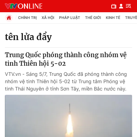
CHÍNH TRỊ
XÃ HỘI
PHÁP LUẬT
THẾ GIỚI
KINH TẾ
TRUYỀ
tên lửa đẩy
Chuyên mục
Trung Quốc phóng thành công nhóm vệ
Chính trị
tinh Thiên hội 5-02
VTV.vn - Sáng 5/7, Trung Quốc đã phóng thành công
Xã hội
nhóm vệ tinh Thiên hội 5-02 từ Trung tâm Phóng vệ
tinh Thái Nguyên ở tỉnh Sơn Tây, miền Bắc nước này.
Pháp luật
Y tế
Thế giới