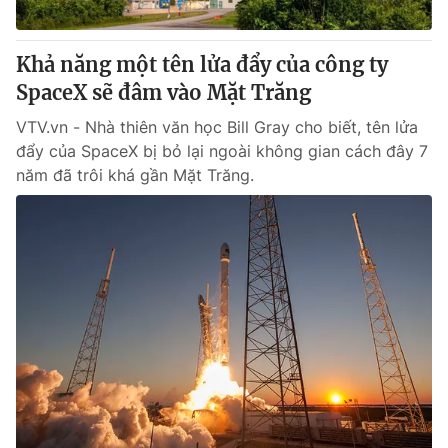
® Cấm sao chép dưới mọi hình thức nếu không có sự chấp
Khả năng một tên lửa đẩy của công ty
thuận bằng văn bản. Ghi rõ nguồn VTV.vn khi phát hành lại
SpaceX sẽ đâm vào Mặt Trăng
thông tin từ website này.
VTV.vn - Nhà thiên văn học Bill Gray cho biết, tên lửa
đẩy của SpaceX bị bỏ lại ngoài không gian cách đây 7
năm đã trôi khá gần Mặt Trăng.