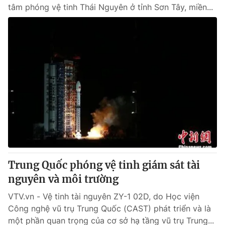
tâm phóng vệ tinh Thái Nguyên ở tỉnh Sơn Tây, miền...
Trung Quốc phóng vệ tinh giám sát tài
nguyên và môi trường
VTV.vn - Vệ tinh tài nguyên ZY-1 02D, do Học viện
Công nghệ vũ trụ Trung Quốc (CAST) phát triển và là
một phần quan trọng của cơ sở hạ tầng vũ trụ Trung...