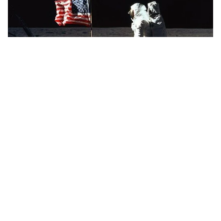
Tin mới
Video
Live
Emagazine
Trang chủ
Nga phóng đài quan sát vũ trụ lên quỹ
đạo
VTV.vn - Hôm 13/7, Nga đã phóng thành công tên lửa
đẩy mang theo đài quan sát vũ trụ từ sân bay vũ trụ
Baikonur (Kazahkstan).