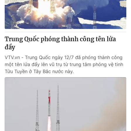
Giao lưu trực tuyến
Sản phẩm
Lịch phát sóng
Thị trường
Tư vấn
Trung Quốc phóng thành công tên lửa
Chuyên mục khác
đẩy
Emagazine
Podcast
VTV.vn - Trung Quốc ngày 12/7 đã phóng thành công
một tên lửa đẩy lên vũ trụ từ trung tâm phóng vệ tinh
Photo
Infographic
Tửu Tuyền ở Tây Bắc nước này.
Video
Shorts video
VTV Money
VTV Thể thao
VTV Sức khoẻ
Bất động sản