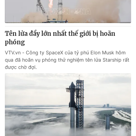
Thị trường 24h
Tấm lòng Việt
VTV4
Vươn mình bằng AI
Tên lửa đẩy lớn nhất thế giới bị hoãn
VTV9
VTV8
phóng
VTV.vn - Công ty SpaceX của tỷ phú Elon Musk hôm
Liên hệ tòa soạn
English
qua đã hoãn vụ phóng thử nghiệm tên lửa Starship rất
được chờ đợi.
THỜI BÁO VTV
Theo dõi báo trên
Cơ quan chủ quản:
Đài Truyền hình Việt Nam
Cơ quan báo chí:
Thời báo VTV