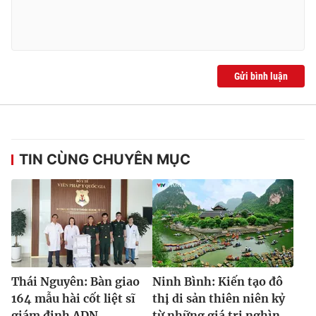
Gửi bình luận
TIN CÙNG CHUYÊN MỤC
Thái Nguyên: Bàn giao
Ninh Bình: Kiến tạo đô
164 mẫu hài cốt liệt sĩ
thị di sản thiên niên kỷ
giám định ADN
từ những giá trị nghìn