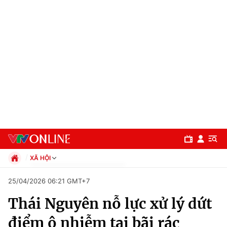
XÃ HỘI
Chính trị
25/04/2026 06:21 GMT+7
Xã hội
Thái Nguyên nỗ lực xử lý dứt
Pháp luật
Chuyên mục
Kinh tế
điểm ô nhiễm tại bãi rác
Thể thao