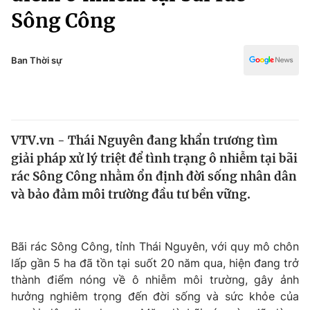
Chính trị
Sông Công
Truyền hình
Văn hóa - Giải trí
Xã hội
Y tế
Ban Thời sự
Đời sống
Pháp luật
Công nghệ
Giáo dục
Y tế
VTV.vn - Thái Nguyên đang khẩn trương tìm
giải pháp xử lý triệt để tình trạng ô nhiễm tại bãi
Thế giới
rác Sông Công nhằm ổn định đời sống nhân dân
Tin tức
và bảo đảm môi trường đầu tư bền vững.
Kinh tế
Thế giới đó đây
Tài chính
Dữ liệu và đời sống
Bãi rác Sông Công, tỉnh Thái Nguyên, với quy mô chôn
Câu chuyện quốc tế
Thị trường
lấp gần 5 ha đã tồn tại suốt 20 năm qua, hiện đang trở
thành điểm nóng về ô nhiễm môi trường, gây ảnh
Truyền hình
Góc doanh nghiệp
hưởng nghiêm trọng đến đời sống và sức khỏe của