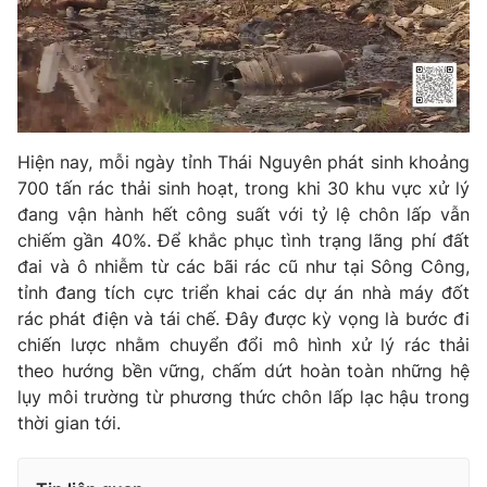
Ðiện thoại Thời báo VTV:
024.66 897 897
Email:
toasoan@vtv.vn
Liên hệ quảng cáo:
024-7300.7108
Hiện nay, mỗi ngày tỉnh Thái Nguyên phát sinh khoảng
700 tấn rác thải sinh hoạt, trong khi 30 khu vực xử lý
đang vận hành hết công suất với tỷ lệ chôn lấp vẫn
chiếm gần 40%. Để khắc phục tình trạng lãng phí đất
đai và ô nhiễm từ các bãi rác cũ như tại Sông Công,
tỉnh đang tích cực triển khai các dự án nhà máy đốt
rác phát điện và tái chế. Đây được kỳ vọng là bước đi
chiến lược nhằm chuyển đổi mô hình xử lý rác thải
theo hướng bền vững, chấm dứt hoàn toàn những hệ
® Cấm sao chép dưới mọi hình thức nếu không có sự chấp
lụy môi trường từ phương thức chôn lấp lạc hậu trong
thuận bằng văn bản. Ghi rõ nguồn VTV.vn khi phát hành lại
thời gian tới.
thông tin từ website này.