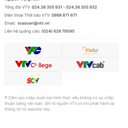
Tổng đài VTV:
024.38 355 931 - 024.38 355 932
Ðiện thoại Thời báo VTV:
0988 671 671
Email:
toasoan@vtv.vn
Liên hệ quảng cáo:
(024) 626 79595
® Cấm sao chép dưới mọi hình thức nếu không có sự chấp
thuận bằng văn bản. Ghi rõ nguồn VTV.vn khi phát hành lại
thông tin từ website này.