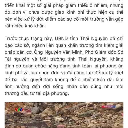
triển khai một số giải pháp giảm thiểu ô nhiễm, nhưng
do đơn vị chưa được giao kinh phí thực hiện cụ thể
nên việc xử lý dứt điểm các sự cố môi trường vẫn gặp
rất nhiều khó khăn.
THỜI BÁO VTV
Trước thực trạng này, UBND tỉnh Thái Nguyên đã chỉ
đạo các sở, ngành liên quan khẩn trương tìm kiếm giải
pháp căn cơ. Ông Nguyễn Văn Minh, Phó Giám đốc Sở
Theo dõi báo trên
Tài nguyên và Môi trường tỉnh Thái Nguyên, khẳng
định cơ quan chức năng đang tính toán lại phương án
Cơ quan chủ quản:
Đài Truyền hình Việt Nam
kinh phí và lựa chọn đơn vị đủ năng lực để xử lý triệt
để bãi rác, quyết tâm không để ô nhiễm kéo dài làm
Cơ quan báo chí:
Thời báo VTV
ảnh hưởng đến đời sống nhân dân cũng như môi
Giấy phép hoạt động báo in và báo điện tử số 483/GP-BTTTT
trường đầu tư tại địa phương.
cấp ngày 29/12/2023
Tổng Biên tập:
Vũ Thanh Thủy
Phó Tổng Biên tập:
Nguyễn Thị Mỹ Hạnh, Phạm Quốc Thắng,
Nguyễn Trọng Ninh
Tổng đài VTV:
024.38 355 931 - 024.38 355 932