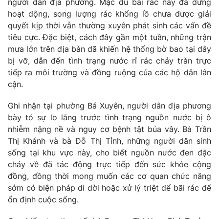
người dân địa phương. Mặc dù bãi rác này đã dừng
Phim VTV
Giải trí
hoạt động, song lượng rác khổng lồ chưa được giải
Hậu trường
quyết kịp thời vẫn thường xuyên phát sinh các vấn đề
Điện ảnh
tiêu cực. Đặc biệt, cách đây gần một tuần, những trận
Đời sống
Nhân vật
mưa lớn trên địa bàn đã khiến hệ thống bờ bao tại đây
Âm nhạc
Du lịch
bị vỡ, dẫn đến tình trạng nước rỉ rác chảy tràn trực
Khán giả
Giáo dục
Sao
tiếp ra môi trường và đồng ruộng của các hộ dân lân
Làm đẹp
Giải sao mai
cận.
Tuyển sinh
Công nghệ
Chất lượng cuộc sống
Ghi nhận tại phường Bá Xuyên, người dân địa phương
Học trực tuyến
Hitech Công nghệ tương lai
bày tỏ sự lo lắng trước tình trạng nguồn nước bị ô
Giao lưu trực tuyến
nhiễm nặng nề và nguy cơ bệnh tật bủa vây. Bà Trần
Sản phẩm
Thị Khánh và bà Đỗ Thị Tỉnh, những người dân sinh
Lịch phát sóng
sống tại khu vực này, cho biết nguồn nước đen đặc
Thị trường
chảy về đã tác động trực tiếp đến sức khỏe cộng
Tư vấn
đồng, đồng thời mong muốn các cơ quan chức năng
sớm có biện pháp di dời hoặc xử lý triệt để bãi rác để
Chuyên mục khác
ổn định cuộc sống.
Emagazine
Podcast