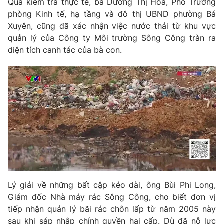
Qua kiểm tra thực tế, bà Dương Thị Hoa, Phó Trưởng
phòng Kinh tế, hạ tầng và đô thị UBND phường Bá
Photo
Infographic
Xuyên, cũng đã xác nhận việc nước thải từ khu vực
quản lý của Công ty Môi trường Sông Công tràn ra
Video
Shorts video
diện tích canh tác của bà con.
VTV Money
VTV Thể thao
VTV Sức khoẻ
Bất động sản
Thị trường 24h
Tấm lòng Việt
VTV4
Vươn mình bằng AI
Lý giải về những bất cập kéo dài, ông Bùi Phi Long,
VTV9
VTV8
Giám đốc Nhà máy rác Sông Công, cho biết đơn vị
tiếp nhận quản lý bãi rác chôn lấp từ năm 2005 này
Liên hệ tòa soạn
English
sau khi sáp nhập chính quyền hai cấp. Dù đã nỗ lực