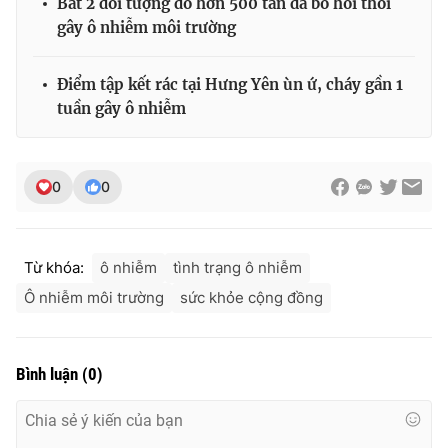
Bắt 2 đối tượng đổ hơn 500 tấn da bò hôi thối
gây ô nhiễm môi trường
Điểm tập kết rác tại Hưng Yên ùn ứ, cháy gần 1
tuần gây ô nhiễm
0
0
Từ khóa:
ô nhiễm
tình trạng ô nhiễm
Ô nhiễm môi trường
sức khỏe cộng đồng
Bình luận
(
0
)