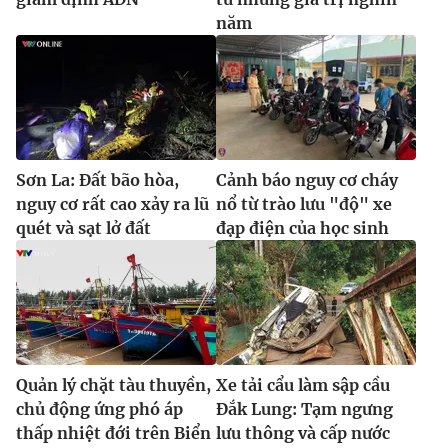
năm
Sơn La: Đất bão hòa,
Cảnh báo nguy cơ cháy
nguy cơ rất cao xảy ra lũ
nổ từ trào lưu "độ" xe
quét và sạt lở đất
đạp điện của học sinh
Quản lý chặt tàu thuyền,
Xe tải cẩu làm sập cầu
chủ động ứng phó áp
Đắk Lung: Tạm ngưng
thấp nhiệt đới trên Biển
lưu thông và cấp nước