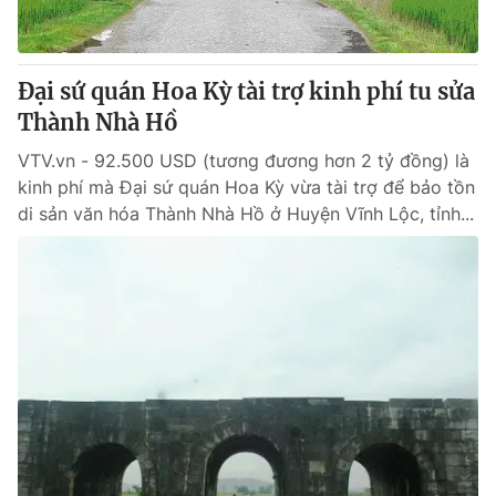
Thị trường 24h
Tấm lòng Việt
VTV4
Vươn mình bằng AI
Đại sứ quán Hoa Kỳ tài trợ kinh phí tu sửa
Thành Nhà Hồ
VTV9
VTV8
VTV.vn - 92.500 USD (tương đương hơn 2 tỷ đồng) là
kinh phí mà Đại sứ quán Hoa Kỳ vừa tài trợ để bảo tồn
Liên hệ tòa soạn
English
di sản văn hóa Thành Nhà Hồ ở Huyện Vĩnh Lộc, tỉnh...
THỜI BÁO VTV
Theo dõi báo trên
Cơ quan chủ quản:
Đài Truyền hình Việt Nam
Cơ quan báo chí:
Thời báo VTV