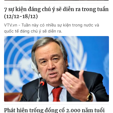
7 sự kiện đáng chú ý sẽ diễn ra trong tuần
® Cấm sao chép dưới mọi hình thức nếu không có sự chấp
(12/12-18/12)
thuận bằng văn bản. Ghi rõ nguồn VTV.vn khi phát hành lại
thông tin từ website này.
VTV.vn - Tuần này có nhiều sự kiện trong nước và
quốc tế đáng chú ý sẽ diễn ra.
Phát hiện trống đồng cổ 2.000 năm tuổi