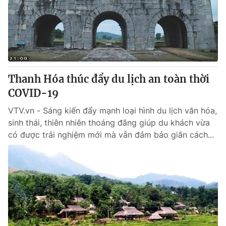
Tin tức
Kinh tế
Thế giới đó đây
Tài chính
Dữ liệu và đời sống
Câu chuyện quốc tế
Thị trường
Thanh Hóa thúc đẩy du lịch an toàn thời
Truyền hình
Góc doanh nghiệp
COVID-19
Phim VTV
Giải trí
VTV.vn - Sáng kiến đẩy mạnh loại hình du lịch văn hóa,
Hậu trường
sinh thái, thiên nhiên thoáng đãng giúp du khách vừa
Điện ảnh
có được trải nghiệm mới mà vẫn đảm bảo giãn cách...
Đời sống
Nhân vật
Âm nhạc
Du lịch
Khán giả
Giáo dục
Sao
Làm đẹp
Giải sao mai
Tuyển sinh
Công nghệ
Chất lượng cuộc sống
Học trực tuyến
Hitech Công nghệ tương lai