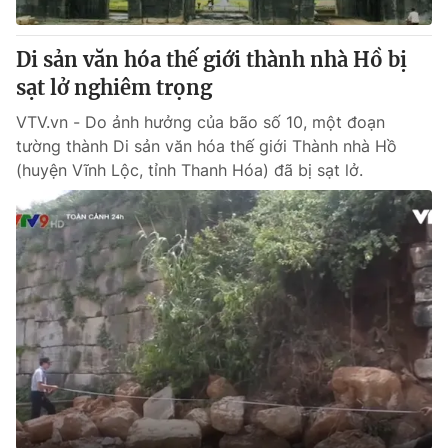
Giấy phép hoạt động báo in và báo điện tử số 483/GP-BTTTT
cấp ngày 29/12/2023
Di sản văn hóa thế giới thành nhà Hồ bị
Tổng Biên tập:
Vũ Thanh Thủy
sạt lở nghiêm trọng
Phó Tổng Biên tập:
Nguyễn Thị Mỹ Hạnh, Phạm Quốc Thắng,
Nguyễn Trọng Ninh
VTV.vn - Do ảnh hưởng của bão số 10, một đoạn
Tổng đài VTV:
024.38 355 931 - 024.38 355 932
tường thành Di sản văn hóa thế giới Thành nhà Hồ
Ðiện thoại Thời báo VTV:
024.66 897 897
(huyện Vĩnh Lộc, tỉnh Thanh Hóa) đã bị sạt lở.
Email:
toasoan@vtv.vn
Liên hệ quảng cáo:
024-7300.7108