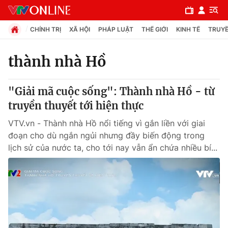
CHÍNH TRỊ
XÃ HỘI
PHÁP LUẬT
THẾ GIỚI
KINH TẾ
TRUYỀ
thành nhà Hồ
Chuyên mục
"Giải mã cuộc sống": Thành nhà Hồ - từ
Chính trị
truyền thuyết tới hiện thực
VTV.vn - Thành nhà Hồ nổi tiếng vì gắn liền với giai
Xã hội
đoạn cho dù ngắn ngủi nhưng đầy biến động trong
lịch sử của nước ta, cho tới nay vẫn ẩn chứa nhiều bí...
Pháp luật
Y tế
Thế giới