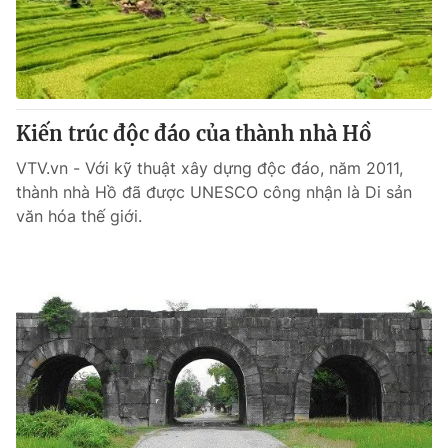
Giao lưu trực tuyến
Sản phẩm
Lịch phát sóng
Thị trường
Tư vấn
Kiến trúc độc đáo của thành nhà Hồ
Chuyên mục khác
Emagazine
VTV.vn - Với kỹ thuật xây dựng độc đáo, năm 2011,
Podcast
thành nhà Hồ đã được UNESCO công nhận là Di sản
văn hóa thế giới.
Photo
Infographic
Video
Shorts video
VTV Money
VTV Thể thao
VTV Sức khoẻ
Bất động sản