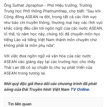
Ông Suthat Jipraphun - Phó Hiệu trưởng, Trường
Photo
Infographic
Trung học Phổ thông Phathumthep, cho biết: “Sau khi
Cộng đồng ASEAN ra đời, trong tất cả các lĩnh vực
Video
Shorts video
như báo chí truyền thông, thương mại hay các lĩnh vực
khác cũng đều cần tới ngôn ngữ của các nước ASEAN.
Vì thế, từ năm học này, chúng tôi đã chuyển môn học
VTV Money
VTV Thể thao
tiếng Lào và tiếng Việt Nam thành môn chuyên chứ
không phải là môn phụ nữa”.
VTV Sức khoẻ
Bất động sản
Với việc đưa ngôn ngữ và văn hóa của các nước
ASEAN vào giảng dạy tại các trường học cho thấy
Thị trường 24h
Tấm lòng Việt
Thái Lan đã có sự chuẩn bị cho sự phát triển của
ASEAN trong tương lai.
VTV4
Vươn mình bằng AI
Mời quý độc giả theo dõi các chương trình đã phát
sóng của Đài Truyền hình Việt Nam
TV Online
.
VTV9
VTV8
Tin liên quan
Liên hệ tòa soạn
English