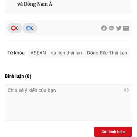
Ðiện thoại Thời báo VTV:
024.66 897 897
và Đông Nam Á
Email:
toasoan@vtv.vn
Liên hệ quảng cáo:
024-7300.7108
0
0
Từ khóa:
ASEAN
du lịch thái lan
Đông Bắc Thái Lan
Bình luận
(
0
)
® Cấm sao chép dưới mọi hình thức nếu không có sự chấp
thuận bằng văn bản. Ghi rõ nguồn VTV.vn khi phát hành lại
thông tin từ website này.
Gửi bình luận