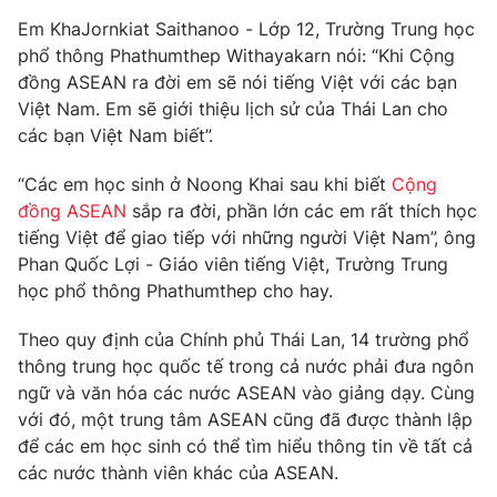
Phim VTV
Giải trí
Em KhaJornkiat Saithanoo - Lớp 12, Trường Trung học
Hậu trường
phổ thông Phathumthep Withayakarn nói: “Khi Cộng
Điện ảnh
đồng ASEAN ra đời em sẽ nói tiếng Việt với các bạn
Đời sống
Nhân vật
Việt Nam. Em sẽ giới thiệu lịch sử của Thái Lan cho
Âm nhạc
Du lịch
các bạn Việt Nam biết”.
Khán giả
Giáo dục
Sao
Làm đẹp
Giải sao mai
“Các em học sinh ở Noong Khai sau khi biết
Cộng
Tuyển sinh
đồng ASEAN
sắp ra đời, phần lớn các em rất thích học
Công nghệ
Chất lượng cuộc sống
tiếng Việt để giao tiếp với những người Việt Nam”, ông
Học trực tuyến
Hitech Công nghệ tương lai
Phan Quốc Lợi - Giáo viên tiếng Việt, Trường Trung
Giao lưu trực tuyến
học phổ thông Phathumthep cho hay.
Sản phẩm
Theo quy định của Chính phủ Thái Lan, 14 trường phổ
Lịch phát sóng
Thị trường
thông trung học quốc tế trong cả nước phải đưa ngôn
ngữ và văn hóa các nước ASEAN vào giảng dạy. Cùng
Tư vấn
với đó, một trung tâm ASEAN cũng đã được thành lập
Chuyên mục khác
để các em học sinh có thể tìm hiểu thông tin về tất cả
Emagazine
Podcast
các nước thành viên khác của ASEAN.