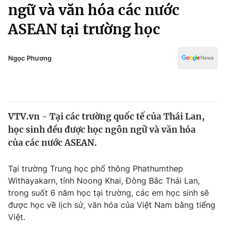
Chính trị
ngữ và văn hóa các nước
Truyền hình
ASEAN tại trường học
Văn hóa - Giải trí
Xã hội
Y tế
Đời sống
Ngọc Phương
Pháp luật
Công nghệ
Giáo dục
Y tế
VTV.vn - Tại các trường quốc tế của Thái Lan,
Thế giới
học sinh đều được học ngôn ngữ và văn hóa
Tin tức
của các nước ASEAN.
Kinh tế
Thế giới đó đây
Tại trường Trung học phổ thông Phathumthep
Tài chính
Dữ liệu và đời sống
Withayakarn, tỉnh Noong Khai, Đông Bắc Thái Lan,
Câu chuyện quốc tế
Thị trường
trong suốt 6 năm học tại trường, các em học sinh sẽ
được học về lịch sử, văn hóa của Việt Nam bằng tiếng
Truyền hình
Góc doanh nghiệp
Việt.