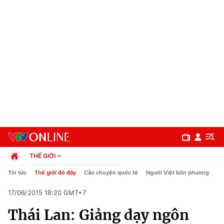
THẾ GIỚI
Chính trị
Tin tức
Thế giới đó đây
Câu chuyện quốc tế
Người Việt bốn phương
Xã hội
17/06/2015 18:20 GMT+7
Pháp luật
Chuyên mục
Kinh tế
Thái Lan: Giảng dạy ngôn
Thể thao