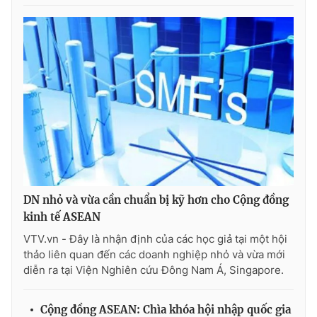
THỜI BÁO VTV
Theo dõi báo trên
Cơ quan chủ quản:
Đài Truyền hình Việt Nam
Cơ quan báo chí:
Thời báo VTV
DN nhỏ và vừa cần chuẩn bị kỹ hơn cho Cộng đồng
kinh tế ASEAN
Giấy phép hoạt động báo in và báo điện tử số 483/GP-BTTTT
cấp ngày 29/12/2023
VTV.vn - Đây là nhận định của các học giả tại một hội
Tổng Biên tập:
Vũ Thanh Thủy
thảo liên quan đến các doanh nghiệp nhỏ và vừa mới
diễn ra tại Viện Nghiên cứu Đông Nam Á, Singapore.
Phó Tổng Biên tập:
Nguyễn Thị Mỹ Hạnh, Phạm Quốc Thắng,
Nguyễn Trọng Ninh
Tổng đài VTV:
024.38 355 931 - 024.38 355 932
Cộng đồng ASEAN: Chìa khóa hội nhập quốc gia