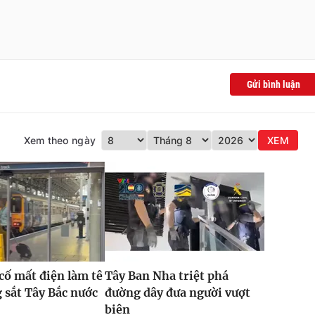
Gửi bình luận
Xem theo ngày
XEM
 cố mất điện làm tê
Tây Ban Nha triệt phá
g sắt Tây Bắc nước
đường dây đưa người vượt
biên