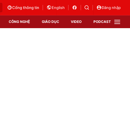
Cổng thông tin
English
Đăng nhập
CÔNG NGHỆ
GIÁO DỤC
VIDEO
PODCAST
VTV Money
VTV Thể thao
VTV Sức khoẻ
Bất động sản
Thị trường 24h
Tấm lòng Việt
Vươn mình bằng AI
VTV4
VTV8
VTV9
Lịch phát sóng
Giao lưu trực tuyến
Sự kiện