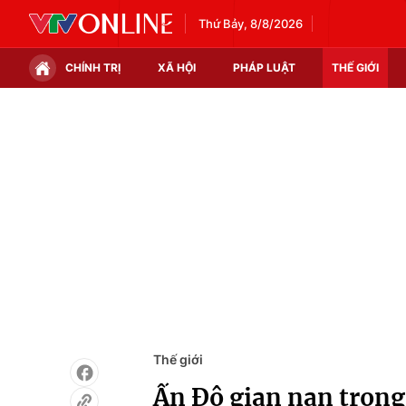
Thứ Bảy, 8/8/2026
CHÍNH TRỊ
XÃ HỘI
PHÁP LUẬT
THẾ GIỚI
Chính trị
Xã hội
Thế giới
Kinh tế
Tin tức
Tài chính
Thế giới đó đây
Thị trường
Câu chuyện quốc tế
Góc doanh nghiệp
Dữ liệu và đời sống
Thế giới
Ấn Độ gian nan trong 