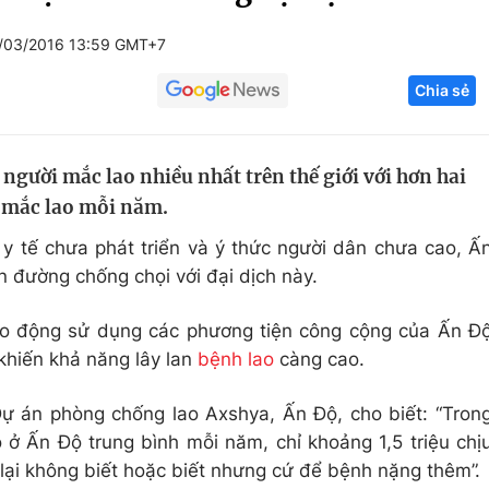
Góc ảnh
/03/2016 13:59 GMT+7
Chia sẻ
Giáo dục
Công nghệ
Tuyển sinh
Hitech Công ng
 người mắc lao nhiều nhất trên thế giới với hơn hai
Học trực tuyến
Sản phẩm
 mắc lao mỗi năm.
g
Thị trường
 y tế chưa phát triển và ý thức người dân chưa cao, Ấ
Tư vấn
 đường chống chọi với đại dịch này.
lao động sử dụng các phương tiện công cộng của Ấn Đ
hiến khả năng lây lan
bệnh lao
càng cao.
ự án phòng chống lao Axshya, Ấn Độ, cho biết: “Tron
 ở Ấn Độ trung bình mỗi năm, chỉ khoảng 1,5 triệu chị
 lại không biết hoặc biết nhưng cứ để bệnh nặng thêm”.