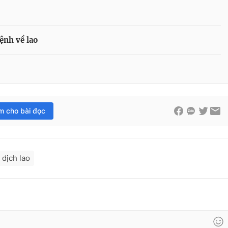
ệnh về lao
im cho bài đọc
 dịch lao