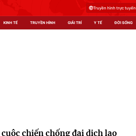
Truyền hình trực tuyến
KINH TẾ
TRUYỀN HÌNH
GIẢI TRÍ
Y TẾ
ĐỜI SỐNG
Pháp luật
Y tế
Truyền hình
Multimedia
Phim VTV
Video
Hậu trường
Shorts video
Nhân vật
Podcast
Khán giả
EMagazine
Giải sao mai
Photo
cuộc chiến chống đại dịch lao
Infographic