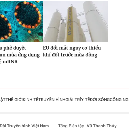
u phê duyệt
EU đối mặt nguy cơ thiếu
cúm mùa ứng dụng
khí đốt trước mùa đông
hệ mRNA
UẬT
THẾ GIỚI
KINH TẾ
TRUYỀN HÌNH
GIẢI TRÍ
Y TẾ
ĐỜI SỐNG
CÔNG NG
Đài Truyền hình Việt Nam
Tổng Biên tập:
Vũ Thanh Thủy