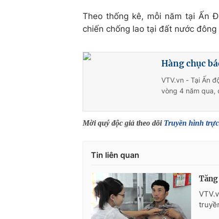
Theo thống kê, mỗi năm tại Ấn 
chiến chống lao tại đất nước đông
Hàng chục bác
VTV.vn - Tại Ấn độ
vòng 4 năm qua, 
Mời quý độc giả theo dõi
Truyền hình trực
Tin liên quan
Tăng 
VTV.v
truyề