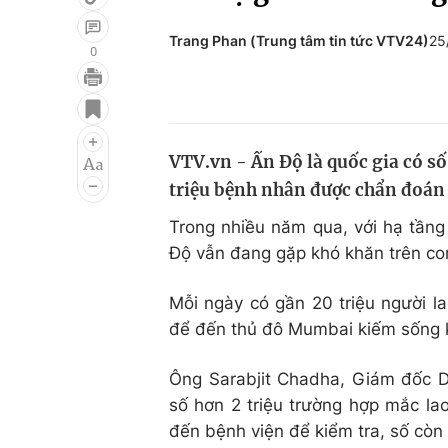
Trang Phan (Trung tâm tin tức VTV24)
25
0
Giải trí
Đời sống
Điện ảnh
Du lịch
VTV.vn - Ấn Độ là quốc gia có số
Âm nhạc
Làm đẹp
triệu bệnh nhân được chẩn đoán
Sao
Chất lượng cuộc sốn
Trong nhiều năm qua, với hạ tầng
Độ vẫn đang gặp khó khăn trên con
Mỗi ngày có gần 20 triệu người 
để đến thủ đô Mumbai kiếm sống k
Ông Sarabjit Chadha, Giám đốc D
số hơn 2 triệu trường hợp mắc lao
đến bệnh viện để kiểm tra, số còn