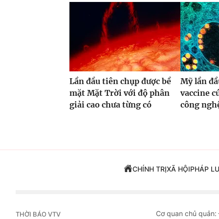
Lần đầu tiên chụp được bề
Mỹ lần đầ
mặt Mặt Trời với độ phân
vaccine 
giải cao chưa từng có
công ng
CHÍNH TRỊ
XÃ HỘI
PHÁP L
Cơ quan chủ quản:
THỜI BÁO VTV