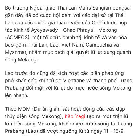
Bộ trưởng Ngoại giao Thái Lan Maris Sangiampongsa
gần đây đã có cuộc hội đàm với các đại sứ tại Thái
Lan của các quốc gia thành viên của Chiến lược hợp
THỜI BÁO VTV
tác kinh tế Ayeyawady - Chao Phraya - Mekong
(ACMECS), một tổ chức chính trị, kinh tế và văn hóa
bao gồm Thái Lan, Lào, Việt Nam, Campuchia và
Myanmar, nhằm mục đích giải quyết lũ lụt xung quanh
Theo dõi báo trên
sông Mekong.
Lào trước đó cũng đã kích hoạt các biện pháp ứng
Cơ quan chủ quản:
Đài Truyền hình Việt Nam
phó khẩn cấp khi thủ đô Vientiane và thành phố Luang
Cơ quan báo chí:
Thời báo VTV
Prabang đối mặt với lũ lụt do mực nước sông Mekong
Giấy phép hoạt động báo in và báo điện tử số 483/GP-BTTTT
lên nhanh.
cấp ngày 29/12/2023
Theo MDM (Dự án giám sát hoạt động của các đập
Tổng Biên tập:
Vũ Thanh Thủy
thủy điện sông Mekong),
bão Yagi
tạo ra một trận lũ
Phó Tổng Biên tập:
Nguyễn Thị Mỹ Hạnh, Phạm Quốc Thắng,
lớn trên sông Mekong, khiến mực nước sông tại Luang
Nguyễn Trọng Ninh
Prabang (Lào) đã vượt ngưỡng lũ từ ngày 11 - 15/9.
Tổng đài VTV:
024.38 355 931 - 024.38 355 932