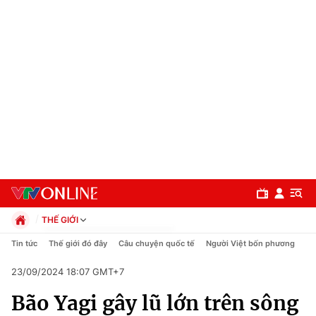
THẾ GIỚI
Chính trị
Tin tức
Thế giới đó đây
Câu chuyện quốc tế
Người Việt bốn phương
Xã hội
23/09/2024 18:07 GMT+7
Pháp luật
Chuyên mục
Kinh tế
Bão Yagi gây lũ lớn trên sông
Thể thao