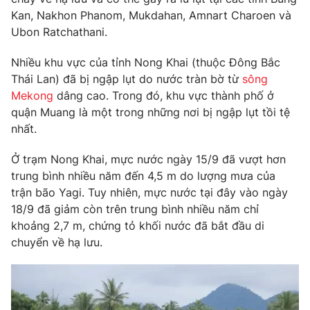
Phim VTV
Giải trí
Kan, Nakhon Phanom, Mukdahan, Amnart Charoen và
Hậu trường
Ubon Ratchathani.
Điện ảnh
Đời sống
Nhân vật
Nhiều khu vực của tỉnh Nong Khai (thuộc Đông Bắc
Âm nhạc
Thái Lan) đã bị ngập lụt do nước tràn bờ từ
sông
Du lịch
Khán giả
Giáo dục
Mekong
dâng cao. Trong đó, khu vực thành phố ở
Sao
Làm đẹp
quận Muang là một trong những nơi bị ngập lụt tồi tệ
Giải sao mai
Tuyển sinh
nhất.
Công nghệ
Chất lượng cuộc sống
Học trực tuyến
Ở trạm Nong Khai, mực nước ngày 15/9 đã vượt hơn
Hitech Công nghệ tương lai
Giao lưu trực tuyến
trung bình nhiều năm đến 4,5 m do lượng mưa của
Sản phẩm
trận bão Yagi. Tuy nhiên, mực nước tại đây vào ngày
18/9 đã giảm còn trên trung bình nhiều năm chỉ
Lịch phát sóng
Thị trường
khoảng 2,7 m, chứng tỏ khối nước đã bắt đầu di
chuyển về hạ lưu.
Tư vấn
Chuyên mục khác
Emagazine
Podcast