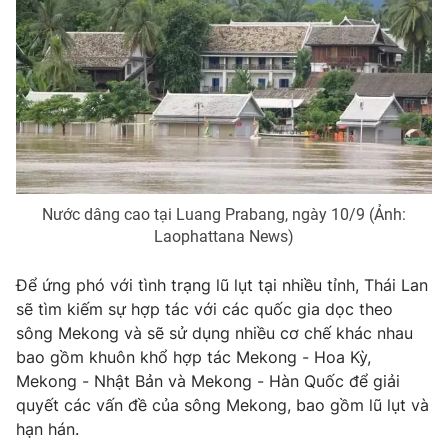
Photo
Infographic
Video
Shorts video
VTV Money
VTV Thể thao
VTV Sức khoẻ
Bất động sản
Nước dâng cao tại Luang Prabang, ngày 10/9 (Ảnh:
Laophattana News)
Thị trường 24h
Tấm lòng Việt
Để ứng phó với tình trạng lũ lụt tại nhiều tỉnh, Thái Lan
sẽ tìm kiếm sự hợp tác với các quốc gia dọc theo
VTV4
Vươn mình bằng AI
sông Mekong và sẽ sử dụng nhiều cơ chế khác nhau
bao gồm khuôn khổ hợp tác Mekong - Hoa Kỳ,
VTV9
VTV8
Mekong - Nhật Bản và Mekong - Hàn Quốc để giải
quyết các vấn đề của sông Mekong, bao gồm lũ lụt và
hạn hán.
Liên hệ tòa soạn
English