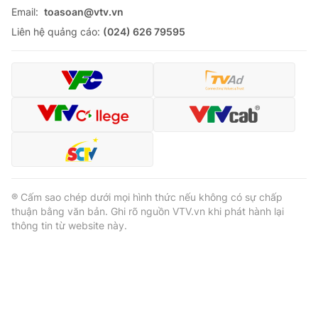
Email:
toasoan@vtv.vn
Liên hệ quảng cáo:
(024) 626 79595
® Cấm sao chép dưới mọi hình thức nếu không có sự chấp
thuận bằng văn bản. Ghi rõ nguồn VTV.vn khi phát hành lại
thông tin từ website này.