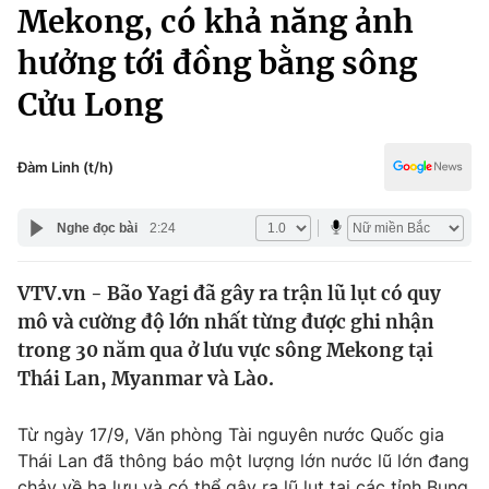
Chính trị
Mekong, có khả năng ảnh
Truyền hình
hưởng tới đồng bằng sông
Văn hóa - Giải trí
Xã hội
Y tế
Cửu Long
Đời sống
Pháp luật
Công nghệ
Giáo dục
Đàm Linh (t/h)
Y tế
Nghe đọc bài
2:24
Thế giới
VTV.vn - Bão Yagi đã gây ra trận lũ lụt có quy
Tin tức
mô và cường độ lớn nhất từng được ghi nhận
Kinh tế
Thế giới đó đây
trong 30 năm qua ở lưu vực sông Mekong tại
Tài chính
Thái Lan, Myanmar và Lào.
Dữ liệu và đời sống
Câu chuyện quốc tế
Thị trường
Từ ngày 17/9, Văn phòng Tài nguyên nước Quốc gia
Truyền hình
Góc doanh nghiệp
Thái Lan đã thông báo một lượng lớn nước lũ lớn đang
chảy về hạ lưu và có thể gây ra lũ lụt tại các tỉnh Bung