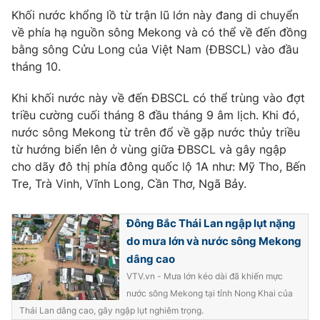
Ðiện thoại Thời báo VTV:
024.66 897 897
Khối nước khổng lồ từ trận lũ lớn này đang di chuyển
Email:
toasoan@vtv.vn
về phía hạ nguồn sông Mekong và có thể về đến đồng
Liên hệ quảng cáo:
024-7300.7108
bằng sông Cửu Long của Việt Nam (ĐBSCL) vào đầu
tháng 10.
Khi khối nước này về đến ĐBSCL có thể trùng vào đợt
triều cường cuối tháng 8 đầu tháng 9 âm lịch. Khi đó,
nước sông Mekong từ trên đổ về gặp nước thủy triều
từ hướng biển lên ở vùng giữa ĐBSCL và gây ngập
cho dãy đô thị phía đông quốc lộ 1A như: Mỹ Tho, Bến
Tre, Trà Vinh, Vĩnh Long, Cần Thơ, Ngã Bảy.
Đông Bắc Thái Lan ngập lụt nặng
do mưa lớn và nước sông Mekong
® Cấm sao chép dưới mọi hình thức nếu không có sự chấp
dâng cao
thuận bằng văn bản. Ghi rõ nguồn VTV.vn khi phát hành lại
VTV.vn - Mưa lớn kéo dài đã khiến mực
thông tin từ website này.
nước sông Mekong tại tỉnh Nong Khai của
Thái Lan dâng cao, gây ngập lụt nghiêm trọng.