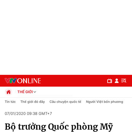
THẾ GIỚI
Chính trị
Tin tức
Thế giới đó đây
Câu chuyện quốc tế
Người Việt bốn phương
Xã hội
07/01/2020 09:38 GMT+7
Pháp luật
Chuyên mục
Kinh tế
Bộ trưởng Quốc phòng Mỹ
Thể thao