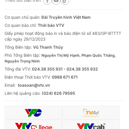
Theo dõi báo trên
Cơ quan chủ quản:
Đài Truyền hình Việt Nam
Cơ quan báo chí:
Thời báo VTV
Giấy phép hoạt động báo in và báo điện tử số 483/GP-BTTTT
cấp ngày 29/12/2023
Tổng Biên tập:
Vũ Thanh Thủy
Phó Tổng Biên tập:
Nguyễn Thị Mỹ Hạnh, Phạm Quốc Thắng,
Nguyễn Trọng Ninh
Tổng đài VTV:
024.38 355 931 - 024.38 355 932
Ðiện thoại Thời báo VTV:
0988 671 671
Email:
toasoan@vtv.vn
Liên hệ quảng cáo:
(024) 626 79595