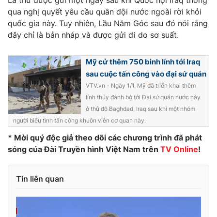
Lá thư được gửi một ngày sau khi Quốc hội Iraq thông
qua nghị quyết yêu cầu quân đội nước ngoài rời khỏi
Photo
Infographic
quốc gia này. Tuy nhiên, Lầu Năm Góc sau đó nói rằng
đây chỉ là bản nháp và được gửi đi do sơ suất.
Video
Shorts video
Mỹ cử thêm 750 binh lính tới Iraq
VTV Money
VTV Thể thao
sau cuộc tấn công vào đại sứ quán
VTV.vn - Ngày 1/1, Mỹ đã triển khai thêm
lính thủy đánh bộ tới Đại sứ quán nước này
VTV Sức khoẻ
Bất động sản
ở thủ đô Baghdad, Iraq sau khi một nhóm
người biểu tình tấn công khuôn viên cơ quan này.
Thị trường 24h
Tấm lòng Việt
* Mời quý độc giả theo dõi các chương trình đã phát
sóng của Đài Truyền hình Việt Nam trên
TV Online
!
VTV4
Vươn mình bằng AI
Tin liên quan
VTV9
VTV8
Liên hệ tòa soạn
English