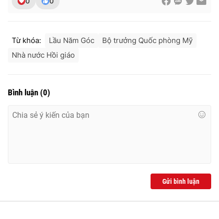
0
0
Ðiện thoại Thời báo VTV:
024.66 897 897
Email:
toasoan@vtv.vn
Liên hệ quảng cáo:
024-7300.7108
Từ khóa:
Lầu Năm Góc
Bộ trưởng Quốc phòng Mỹ
Nhà nước Hồi giáo
Bình luận
(
0
)
® Cấm sao chép dưới mọi hình thức nếu không có sự chấp
thuận bằng văn bản. Ghi rõ nguồn VTV.vn khi phát hành lại
Gửi bình luận
thông tin từ website này.