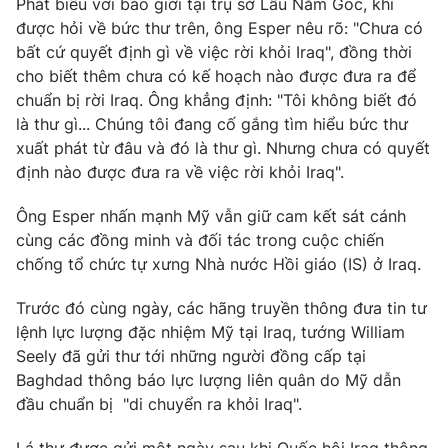
Phát biểu với báo giới tại trụ sở Lầu Năm Góc, khi
Phim VTV
Giải trí
được hỏi về bức thư trên, ông Esper nêu rõ: "Chưa có
Hậu trường
bất cứ quyết định gì về việc rời khỏi Iraq", đồng thời
Điện ảnh
cho biết thêm chưa có kế hoạch nào được đưa ra để
Đời sống
Nhân vật
chuẩn bị rời Iraq. Ông khẳng định: "Tôi không biết đó
Âm nhạc
Du lịch
là thư gì... Chúng tôi đang cố gắng tìm hiểu bức thư
Khán giả
Giáo dục
Sao
xuất phát từ đâu và đó là thư gì. Nhưng chưa có quyết
Làm đẹp
Giải sao mai
định nào được đưa ra về việc rời khỏi Iraq".
Tuyển sinh
Công nghệ
Chất lượng cuộc sống
Ông Esper nhấn mạnh Mỹ vẫn giữ cam kết sát cánh
Học trực tuyến
Hitech Công nghệ tương lai
cùng các đồng minh và đối tác trong cuộc chiến
Giao lưu trực tuyến
chống tổ chức tự xưng Nhà nước Hồi giáo (IS) ở Iraq.
Sản phẩm
Trước đó cùng ngày, các hãng truyền thông đưa tin tư
Lịch phát sóng
Thị trường
lệnh lực lượng đặc nhiệm Mỹ tại Iraq, tướng William
Seely đã gửi thư tới những người đồng cấp tại
Tư vấn
Baghdad thông báo lực lượng liên quân do Mỹ dẫn
Chuyên mục khác
đầu chuẩn bị "di chuyển ra khỏi Iraq".
Emagazine
Podcast