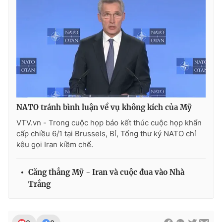
THỜI BÁO VTV
Theo dõi báo trên
NATO tránh bình luận về vụ không kích của Mỹ
VTV.vn - Trong cuộc họp báo kết thúc cuộc họp khẩn
Cơ quan chủ quản:
Đài Truyền hình Việt Nam
cấp chiều 6/1 tại Brussels, Bỉ, Tổng thư ký NATO chỉ
Cơ quan báo chí:
Thời báo VTV
kêu gọi Iran kiềm chế.
Giấy phép hoạt động báo in và báo điện tử số 483/GP-BTTTT
cấp ngày 29/12/2023
Căng thẳng Mỹ - Iran và cuộc đua vào Nhà
Tổng Biên tập:
Vũ Thanh Thủy
Trắng
Phó Tổng Biên tập:
Nguyễn Thị Mỹ Hạnh, Phạm Quốc Thắng,
Nguyễn Trọng Ninh
Tổng đài VTV:
024.38 355 931 - 024.38 355 932