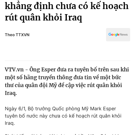
Chính trị
khẳng định chưa có kế hoạch
Truyền hình
rút quân khỏi Iraq
Văn hóa - Giải trí
Xã hội
Y tế
Đời sống
Theo TTXVN
Pháp luật
Công nghệ
Giáo dục
Y tế
VTV.vn - Ông Esper đưa ra tuyên bố trên sau khi
Thế giới
một số hãng truyền thông đưa tin về một bức
Tin tức
thư của quân đội Mỹ đề cập việc rút quân khỏi
Kinh tế
Iraq.
Thế giới đó đây
Tài chính
Dữ liệu và đời sống
Câu chuyện quốc tế
Ngày 6/1, Bộ trưởng Quốc phòng Mỹ Mark Esper
Thị trường
tuyên bố nước này chưa có kế hoạch rút quân khỏi
Iraq.
Truyền hình
Góc doanh nghiệp