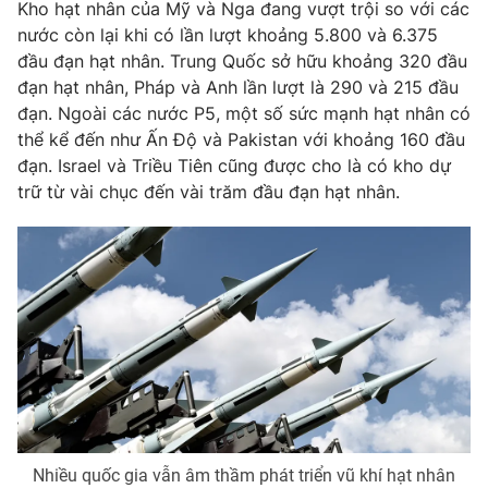
Kho hạt nhân của Mỹ và Nga đang vượt trội so với các
Photo
nước còn lại khi có lần lượt khoảng 5.800 và 6.375
Infographic
đầu đạn hạt nhân. Trung Quốc sở hữu khoảng 320 đầu
đạn hạt nhân, Pháp và Anh lần lượt là 290 và 215 đầu
Video
Shorts video
đạn. Ngoài các nước P5, một số sức mạnh hạt nhân có
thể kể đến như Ấn Độ và Pakistan với khoảng 160 đầu
VTV Money
VTV Thể thao
đạn. Israel và Triều Tiên cũng được cho là có kho dự
trữ từ vài chục đến vài trăm đầu đạn hạt nhân.
VTV Sức khoẻ
Bất động sản
Thị trường 24h
Tấm lòng Việt
VTV4
Vươn mình bằng AI
VTV9
VTV8
Nhiều quốc gia vẫn âm thầm phát triển vũ khí hạt nhân
Liên hệ tòa soạn
English