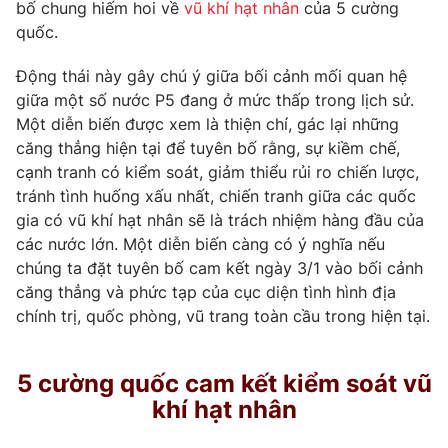
Phim VTV
bố chung hiếm hoi về
vũ khí hạt nhân
của 5 cường
Giải trí
quốc.
Hậu trường
Điện ảnh
Động thái này gây chú ý giữa bối cảnh mối quan hệ
Đời sống
Nhân vật
giữa một số nước P5 đang ở mức thấp trong lịch sử.
Âm nhạc
Du lịch
Một diễn biến được xem là thiện chí, gác lại những
Khán giả
Giáo dục
Sao
căng thẳng hiện tại để tuyên bố rằng, sự kiềm chế,
Làm đẹp
Giải sao mai
cạnh tranh có kiểm soát, giảm thiểu rủi ro chiến lược,
Tuyển sinh
Công nghệ
tránh tình huống xấu nhất, chiến tranh giữa các quốc
Chất lượng cuộc sống
Học trực tuyến
gia có vũ khí hạt nhân sẽ là trách nhiệm hàng đầu của
Hitech Công nghệ tương lai
các nước lớn. Một diễn biến càng có ý nghĩa nếu
Giao lưu trực tuyến
chúng ta đặt tuyên bố cam kết ngày 3/1 vào bối cảnh
Sản phẩm
căng thẳng và phức tạp của cục diện tình hình địa
Lịch phát sóng
chính trị, quốc phòng, vũ trang toàn cầu trong hiện tại.
Thị trường
Tư vấn
5 cường quốc cam kết kiểm soát vũ
Chuyên mục khác
khí hạt nhân
Emagazine
Podcast