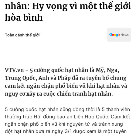
Chính trị
nhân: Hy vọng vì một thế giới
Truyền hình
hòa bình
Văn hóa - Giải trí
Xã hội
Y tế
Đời sống
Toàn cảnh thế giới
Pháp luật
Công nghệ
Giáo dục
Y tế
VTV.vn - 5 cường quốc hạt nhân là Mỹ, Nga,
Thế giới
Trung Quốc, Anh và Pháp đã ra tuyên bố chung
Tin tức
cam kết ngăn chặn phổ biến vũ khí hạt nhân và
Kinh tế
nguy cơ xảy ra cuộc chiến tranh hạt nhân.
Thế giới đó đây
Tài chính
Dữ liệu và đời sống
Câu chuyện quốc tế
5 cường quốc hạt nhân cũng đồng thời là 5 thành viên
Thị trường
thường trực Hội đồng bảo an Liên Hợp Quốc. Cam kết
ngăn chặn phổ biến vũ khí nguyên tử và tránh xung
Truyền hình
Góc doanh nghiệp
đột hạt nhân đưa ra ngày 3/1 được xem là một tuyên