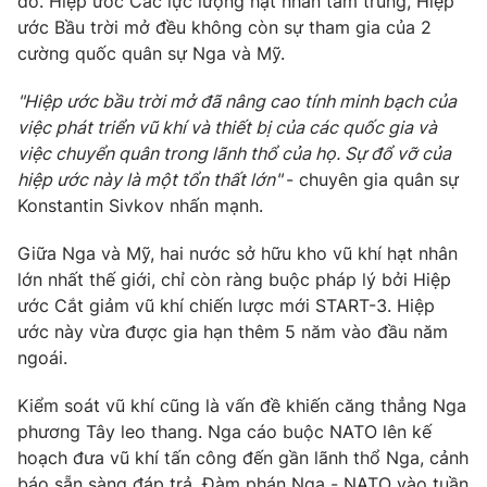
đổ. Hiệp ước Các lực lượng hạt nhân tầm trung, Hiệp
ước Bầu trời mở đều không còn sự tham gia của 2
cường quốc quân sự Nga và Mỹ.
"Hiệp ước bầu trời mở đã nâng cao tính minh bạch của
việc phát triển vũ khí và thiết bị của các quốc gia và
việc chuyển quân trong lãnh thổ của họ. Sự đổ vỡ của
hiệp ước này là một tổn thất lớn"
- chuyên gia quân sự
Konstantin Sivkov nhấn mạnh.
Giữa Nga và Mỹ, hai nước sở hữu kho vũ khí hạt nhân
lớn nhất thế giới, chỉ còn ràng buộc pháp lý bởi Hiệp
ước Cắt giảm vũ khí chiến lược mới START-3. Hiệp
ước này vừa được gia hạn thêm 5 năm vào đầu năm
ngoái.
Kiểm soát vũ khí cũng là vấn đề khiến căng thẳng Nga
phương Tây leo thang. Nga cáo buộc NATO lên kế
hoạch đưa vũ khí tấn công đến gần lãnh thổ Nga, cảnh
báo sẵn sàng đáp trả. Đàm phán Nga - NATO vào tuần