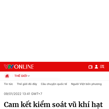
THẾ GIỚI
Chính trị
Tin tức
Thế giới đó đây
Câu chuyện quốc tế
Người Việt bốn phương
Xã hội
09/01/2022 13:41 GMT+7
Pháp luật
Chuyên mục
Kinh tế
Cam kết kiểm soát vũ khí hạt
Thể thao