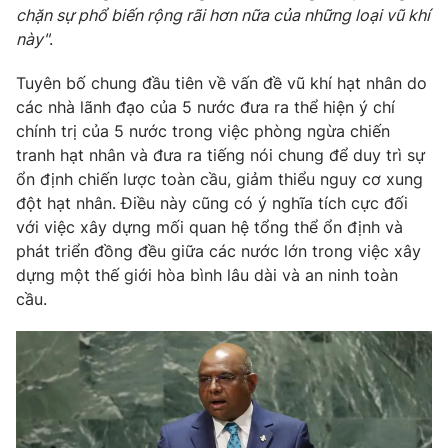
Email:
toasoan@vtv.vn
chặn sự phổ biến rộng rãi hơn nữa của những loại vũ khí
Liên hệ quảng cáo:
024-7300.7108
này"
.
Tuyên bố chung đầu tiên về vấn đề vũ khí hạt nhân do
các nhà lãnh đạo của 5 nước đưa ra thể hiện ý chí
chính trị của 5 nước trong việc phòng ngừa chiến
tranh hạt nhân và đưa ra tiếng nói chung để duy trì sự
ổn định chiến lược toàn cầu, giảm thiểu nguy cơ xung
đột hạt nhân. Điều này cũng có ý nghĩa tích cực đối
với việc xây dựng mối quan hệ tổng thể ổn định và
phát triển đồng đều giữa các nước lớn trong việc xây
dựng một thế giới hòa bình lâu dài và an ninh toàn
cầu.
® Cấm sao chép dưới mọi hình thức nếu không có sự chấp
thuận bằng văn bản. Ghi rõ nguồn VTV.vn khi phát hành lại
thông tin từ website này.