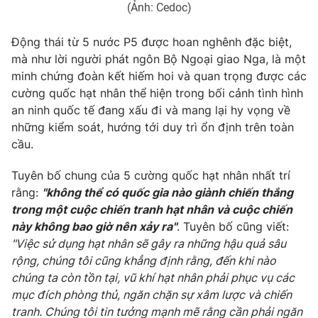
(Ảnh: Cedoc)
Động thái từ 5 nước P5 được hoan nghênh đặc biệt,
mà như lời người phát ngôn Bộ Ngoại giao Nga, là một
THỜI BÁO VTV
minh chứng đoàn kết hiếm hoi và quan trọng được các
cường quốc hạt nhân thể hiện trong bối cảnh tình hình
an ninh quốc tế đang xấu đi và mang lại hy vọng về
Theo dõi báo trên
những kiểm soát, hướng tới duy trì ổn định trên toàn
cầu.
Cơ quan chủ quản:
Đài Truyền hình Việt Nam
Cơ quan báo chí:
Thời báo VTV
Tuyên bố chung của 5 cường quốc hạt nhân nhất trí
Giấy phép hoạt động báo in và báo điện tử số 483/GP-BTTTT
rằng:
"không thể có quốc gia nào giành chiến thắng
cấp ngày 29/12/2023
trong một cuộc chiến tranh hạt nhân và cuộc chiến
Tổng Biên tập:
này không bao giờ nên xảy ra"
Vũ Thanh Thủy
. Tuyên bố cũng viết:
"Việc sử dụng hạt nhân sẽ gây ra những hậu quả sâu
Phó Tổng Biên tập:
Nguyễn Thị Mỹ Hạnh, Phạm Quốc Thắng,
rộng, chúng tôi cũng khẳng định rằng, đến khi nào
Nguyễn Trọng Ninh
chúng ta còn tồn tại, vũ khí hạt nhân phải phục vụ các
Tổng đài VTV:
024.38 355 931 - 024.38 355 932
mục đích phòng thủ, ngăn chặn sự xâm lược và chiến
Ðiện thoại Thời báo VTV:
024.66 897 897
tranh. Chúng tôi tin tưởng mạnh mẽ rằng cần phải ngăn